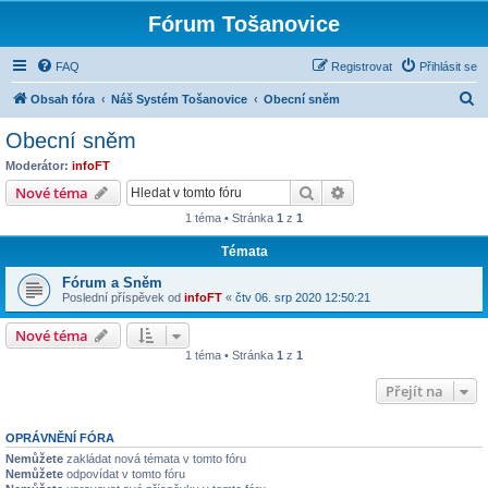
Fórum Tošanovice
FAQ
Registrovat
Přihlásit se
H
Obsah fóra
Náš Systém Tošanovice
Obecní sněm
l
Obecní sněm
e
Moderátor:
infoFT
d
Hledat
Pokročilé hledání
Nové téma
a
1 téma • Stránka
1
z
1
t
Témata
Fórum a Sněm
Poslední příspěvek od
infoFT
«
čtv 06. srp 2020 12:50:21
Nové téma
1 téma • Stránka
1
z
1
Přejít na
OPRÁVNĚNÍ FÓRA
Nemůžete
zakládat nová témata v tomto fóru
Nemůžete
odpovídat v tomto fóru