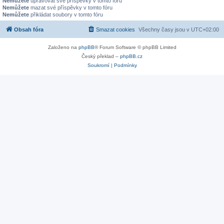
Nemůžete
upravovat své příspěvky v tomto fóru
Nemůžete
mazat své příspěvky v tomto fóru
Nemůžete
přikládat soubory v tomto fóru
Obsah fóra
Smazat cookies
Všechny časy jsou v
UTC+02:00
Založeno na
phpBB
® Forum Software © phpBB Limited
Český překlad –
phpBB.cz
Soukromí
|
Podmínky