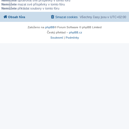
Nemůžete
upravovat své příspěvky v tomto fóru
Nemůžete
mazat své příspěvky v tomto fóru
Nemůžete
přikládat soubory v tomto fóru
Obsah fóra
Smazat cookies
Všechny časy jsou v
UTC+02:00
Založeno na
phpBB
® Forum Software © phpBB Limited
Český překlad –
phpBB.cz
Soukromí
|
Podmínky