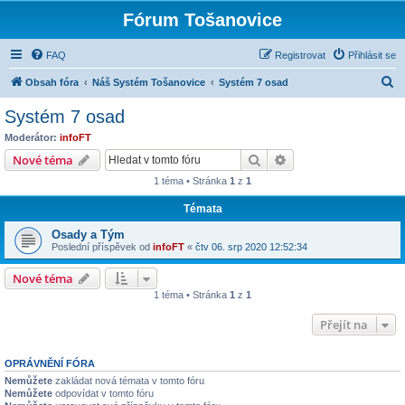
Fórum Tošanovice
FAQ
Registrovat
Přihlásit se
H
Obsah fóra
Náš Systém Tošanovice
Systém 7 osad
l
Systém 7 osad
e
Moderátor:
infoFT
d
Hledat
Pokročilé hledání
Nové téma
a
1 téma • Stránka
1
z
1
t
Témata
Osady a Tým
Poslední příspěvek od
infoFT
«
čtv 06. srp 2020 12:52:34
Nové téma
1 téma • Stránka
1
z
1
Přejít na
OPRÁVNĚNÍ FÓRA
Nemůžete
zakládat nová témata v tomto fóru
Nemůžete
odpovídat v tomto fóru