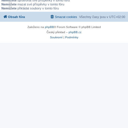
Nemůžete
upravovat své příspěvky v tomto fóru
Nemůžete
mazat své příspěvky v tomto fóru
Nemůžete
přikládat soubory v tomto fóru
Obsah fóra
Smazat cookies
Všechny časy jsou v
UTC+02:00
Založeno na
phpBB
® Forum Software © phpBB Limited
Český překlad –
phpBB.cz
Soukromí
|
Podmínky