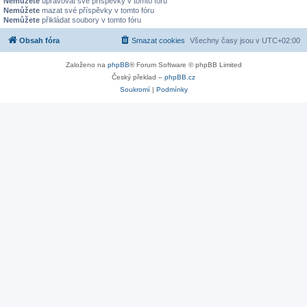
Nemůžete
upravovat své příspěvky v tomto fóru
Nemůžete
mazat své příspěvky v tomto fóru
Nemůžete
přikládat soubory v tomto fóru
Obsah fóra
Smazat cookies
Všechny časy jsou v
UTC+02:00
Založeno na
phpBB
® Forum Software © phpBB Limited
Český překlad –
phpBB.cz
Soukromí
|
Podmínky