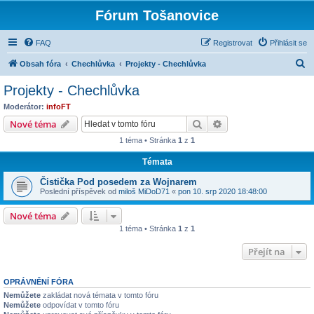
Fórum Tošanovice
FAQ
Registrovat
Přihlásit se
H
Obsah fóra
Chechlůvka
Projekty - Chechlůvka
l
Projekty - Chechlůvka
e
Moderátor:
infoFT
d
Hledat
Pokročilé hledání
Nové téma
a
1 téma • Stránka
1
z
1
t
Témata
Čistička Pod posedem za Wojnarem
Poslední příspěvek od
miloš MiDoD71
«
pon 10. srp 2020 18:48:00
Nové téma
1 téma • Stránka
1
z
1
Přejít na
OPRÁVNĚNÍ FÓRA
Nemůžete
zakládat nová témata v tomto fóru
Nemůžete
odpovídat v tomto fóru