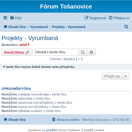
Fórum Tošanovice
FAQ
Registrovat
Přihlásit se
H
Obsah fóra
Vyrumbaná
Projekty - Vyrumbaná
l
Projekty - Vyrumbaná
e
Moderátor:
infoFT
d
Hledat
Pokročilé hledání
Nové téma
a
0 témat • Stránka
1
z
1
t
V tomto fóru nejsou žádná témata nebo příspěvky.
Přejít na
OPRÁVNĚNÍ FÓRA
Nemůžete
zakládat nová témata v tomto fóru
Nemůžete
odpovídat v tomto fóru
Nemůžete
upravovat své příspěvky v tomto fóru
Nemůžete
mazat své příspěvky v tomto fóru
Nemůžete
přikládat soubory v tomto fóru
Obsah fóra
Smazat cookies
Všechny časy jsou v
UTC+02:00
Založeno na
phpBB
® Forum Software © phpBB Limited