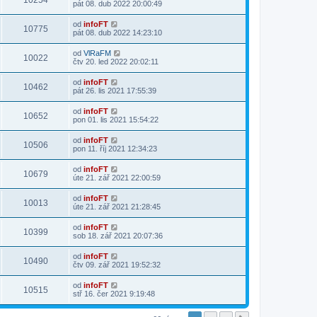
10254
pát 08. dub 2022 20:00:49
od
infoFT
10775
pát 08. dub 2022 14:23:10
od
VlRaFM
10022
čtv 20. led 2022 20:02:11
od
infoFT
10462
pát 26. lis 2021 17:55:39
od
infoFT
10652
pon 01. lis 2021 15:54:22
od
infoFT
10506
pon 11. říj 2021 12:34:23
od
infoFT
10679
úte 21. zář 2021 22:00:59
od
infoFT
10013
úte 21. zář 2021 21:28:45
od
infoFT
10399
sob 18. zář 2021 20:07:36
od
infoFT
10490
čtv 09. zář 2021 19:52:32
od
infoFT
10515
stř 16. čer 2021 9:19:48