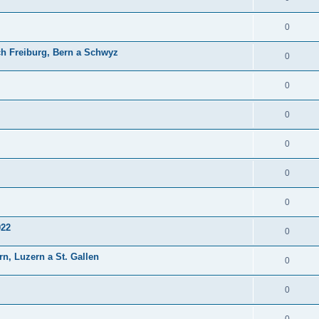
0
ch Freiburg, Bern a Schwyz
0
0
0
0
0
0
022
0
n, Luzern a St. Gallen
0
0