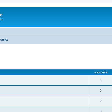
e
ic
carska
ilé hledání
ODPOVĚDI
0
0
0
0