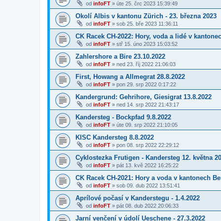
od
infoFT
»
úte 25. črc 2023 15:39:49
Okolí Albis v kantonu Zürich - 23. března 2023
od
infoFT
»
sob 25. bře 2023 11:36:11
CK Racek CH-2022: Hory, voda a lidé v kantone
od
infoFT
»
stř 15. úno 2023 15:03:52
Zahlershore a Bire 23.10.2022
od
infoFT
»
ned 23. říj 2022 21:06:03
First, Howang a Allmegrat 28.8.2022
od
infoFT
»
pon 29. srp 2022 0:17:22
Kandergrund: Gehrihore, Giesigrat 13.8.2022
od
infoFT
»
ned 14. srp 2022 21:43:17
Kandersteg - Bockpfad 9.8.2022
od
infoFT
»
úte 09. srp 2022 21:10:05
KISC Kandersteg 8.8.2022
od
infoFT
»
pon 08. srp 2022 22:29:12
Cyklostezka Frutigen - Kandersteg 12. května 2
od
infoFT
»
pát 13. kvě 2022 16:25:22
CK Racek CH-2021: Hory a voda v kantonech Ber
od
infoFT
»
sob 09. dub 2022 13:51:41
Aprílové počasí v Kanderstegu - 1.4.2022
od
infoFT
»
pát 08. dub 2022 20:06:33
Jarní venčení v údolí Ueschene - 27.3.2022