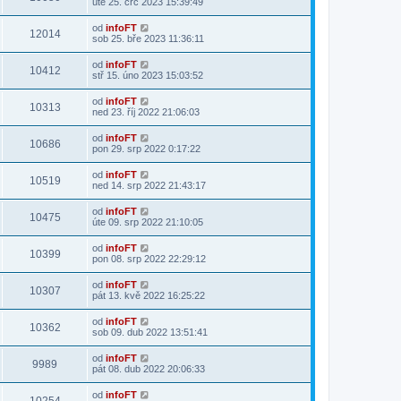
úte 25. črc 2023 15:39:49
od
infoFT
12014
sob 25. bře 2023 11:36:11
od
infoFT
10412
stř 15. úno 2023 15:03:52
od
infoFT
10313
ned 23. říj 2022 21:06:03
od
infoFT
10686
pon 29. srp 2022 0:17:22
od
infoFT
10519
ned 14. srp 2022 21:43:17
od
infoFT
10475
úte 09. srp 2022 21:10:05
od
infoFT
10399
pon 08. srp 2022 22:29:12
od
infoFT
10307
pát 13. kvě 2022 16:25:22
od
infoFT
10362
sob 09. dub 2022 13:51:41
od
infoFT
9989
pát 08. dub 2022 20:06:33
od
infoFT