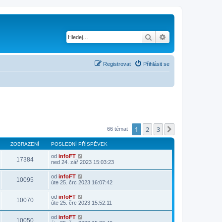
Hledat
Pokročilé hledání
Registrovat
Přihlásit se
1
2
3
Další
66 témat
ZOBRAZENÍ
POSLEDNÍ PŘÍSPĚVEK
od
infoFT
17384
ned 24. zář 2023 15:03:23
od
infoFT
10095
úte 25. črc 2023 16:07:42
od
infoFT
10070
úte 25. črc 2023 15:52:11
od
infoFT
10050