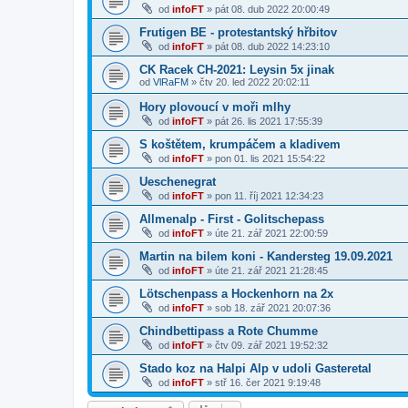
od
infoFT
»
pát 08. dub 2022 20:00:49
Frutigen BE - protestantský hřbitov
od
infoFT
»
pát 08. dub 2022 14:23:10
CK Racek CH-2021: Leysin 5x jinak
od
VlRaFM
»
čtv 20. led 2022 20:02:11
Hory plovoucí v moři mlhy
od
infoFT
»
pát 26. lis 2021 17:55:39
S koštětem, krumpáčem a kladivem
od
infoFT
»
pon 01. lis 2021 15:54:22
Ueschenegrat
od
infoFT
»
pon 11. říj 2021 12:34:23
Allmenalp - First - Golitschepass
od
infoFT
»
úte 21. zář 2021 22:00:59
Martin na bilem koni - Kandersteg 19.09.2021
od
infoFT
»
úte 21. zář 2021 21:28:45
Lötschenpass a Hockenhorn na 2x
od
infoFT
»
sob 18. zář 2021 20:07:36
Chindbettipass a Rote Chumme
od
infoFT
»
čtv 09. zář 2021 19:52:32
Stado koz na Halpi Alp v udoli Gasteretal
od
infoFT
»
stř 16. čer 2021 9:19:48