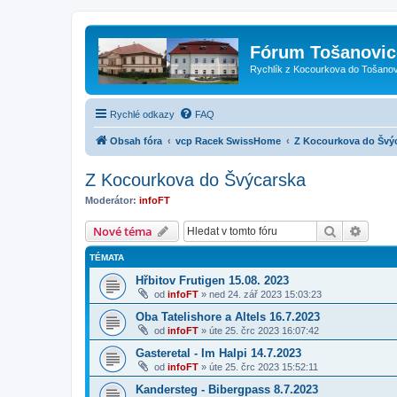
Fórum Tošanovic
Rychlík z Kocourkova do Tošanov
Rychlé odkazy
FAQ
Obsah fóra
vcp Racek SwissHome
Z Kocourkova do Švý
Z Kocourkova do Švýcarska
Moderátor:
infoFT
Hledat
Pokroč
Nové téma
TÉMATA
Hřbitov Frutigen 15.08. 2023
od
infoFT
»
ned 24. zář 2023 15:03:23
Oba Tatelishore a Altels 16.7.2023
od
infoFT
»
úte 25. črc 2023 16:07:42
Gasteretal - Im Halpi 14.7.2023
od
infoFT
»
úte 25. črc 2023 15:52:11
Kandersteg - Bibergpass 8.7.2023