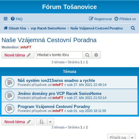
Fórum Tošanovice
FAQ
Registrovat
Přihlásit se
H
Obsah fóra
vcp Racek SwissHome
Naše Vzájemná Cestovní Poradna
l
Naše Vzájemná Cestovní Poradna
e
Moderátor:
infoFT
d
Hledat
Pokročilé hledání
Nové téma
a
3 témata • Stránka
1
z
1
t
Témata
Náš systém ion21Swiss snadno a rychle
Poslední příspěvek od
infoFT
«
sob 27. bře 2021 22:48:14
Jméno domény pro VCP Racek SwissHome
Poslední příspěvek od
infoFT
«
sob 27. bře 2021 21:53:14
Program Vzájemné Cestovní Poradny
Poslední příspěvek od
infoFT
«
sob 01. srp 2020 18:11:55
Nové téma
3 témata • Stránka
1
z
1
Přejít na