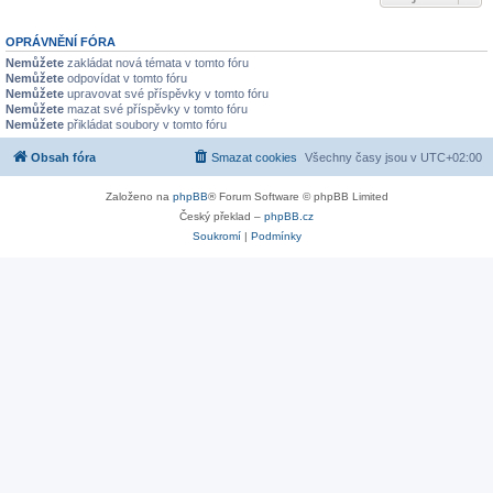
OPRÁVNĚNÍ FÓRA
Nemůžete
zakládat nová témata v tomto fóru
Nemůžete
odpovídat v tomto fóru
Nemůžete
upravovat své příspěvky v tomto fóru
Nemůžete
mazat své příspěvky v tomto fóru
Nemůžete
přikládat soubory v tomto fóru
Obsah fóra
Smazat cookies
Všechny časy jsou v
UTC+02:00
Založeno na
phpBB
® Forum Software © phpBB Limited
Český překlad –
phpBB.cz
Soukromí
|
Podmínky