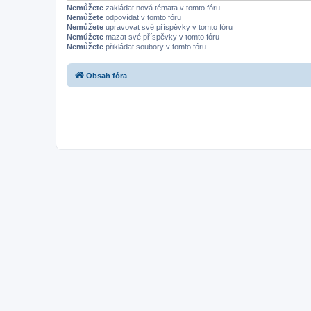
Nemůžete
zakládat nová témata v tomto fóru
Nemůžete
odpovídat v tomto fóru
Nemůžete
upravovat své příspěvky v tomto fóru
Nemůžete
mazat své příspěvky v tomto fóru
Nemůžete
přikládat soubory v tomto fóru
Obsah fóra