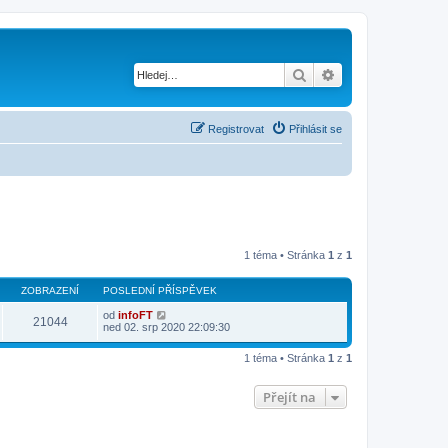
Hledat
Pokročilé hledání
Registrovat
Přihlásit se
1 téma • Stránka
1
z
1
ZOBRAZENÍ
POSLEDNÍ PŘÍSPĚVEK
od
infoFT
21044
ned 02. srp 2020 22:09:30
1 téma • Stránka
1
z
1
Přejít na