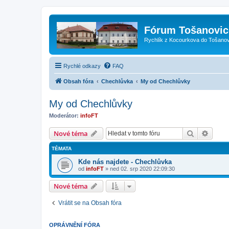
Fórum Tošanovic
Rychlík z Kocourkova do Tošanov
Rychlé odkazy
FAQ
Obsah fóra
Chechlůvka
My od Chechlůvky
My od Chechlůvky
Moderátor:
infoFT
Hledat
Pokroč
Nové téma
TÉMATA
Kde nás najdete - Chechlůvka
od
infoFT
»
ned 02. srp 2020 22:09:30
Nové téma
Vrátit se na Obsah fóra
OPRÁVNĚNÍ FÓRA