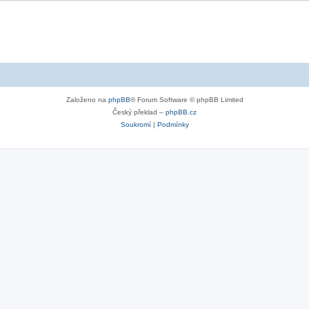
Založeno na
phpBB
® Forum Software © phpBB Limited
Český překlad –
phpBB.cz
Soukromí
|
Podmínky