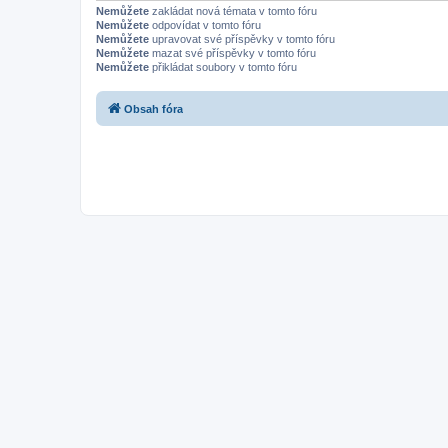
Nemůžete
zakládat nová témata v tomto fóru
Nemůžete
odpovídat v tomto fóru
Nemůžete
upravovat své příspěvky v tomto fóru
Nemůžete
mazat své příspěvky v tomto fóru
Nemůžete
přikládat soubory v tomto fóru
Obsah fóra