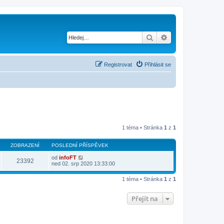
Hledat
Pokročilé hledání
Registrovat
Přihlásit se
1 téma • Stránka
1
z
1
ZOBRAZENÍ
POSLEDNÍ PŘÍSPĚVEK
od
infoFT
23392
ned 02. srp 2020 13:33:00
1 téma • Stránka
1
z
1
Přejít na