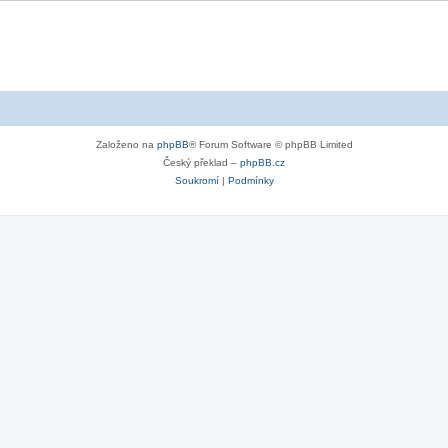
Založeno na
phpBB
® Forum Software © phpBB Limited
Český překlad –
phpBB.cz
Soukromí
|
Podmínky