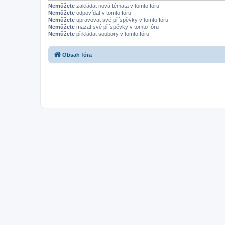
Nemůžete
zakládat nová témata v tomto fóru
Nemůžete
odpovídat v tomto fóru
Nemůžete
upravovat své příspěvky v tomto fóru
Nemůžete
mazat své příspěvky v tomto fóru
Nemůžete
přikládat soubory v tomto fóru
Obsah fóra