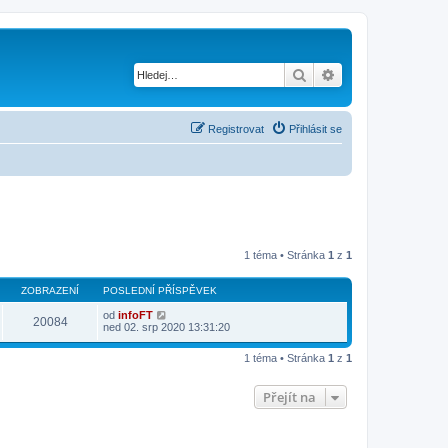
Hledat
Pokročilé hledání
Registrovat
Přihlásit se
1 téma • Stránka
1
z
1
ZOBRAZENÍ
POSLEDNÍ PŘÍSPĚVEK
od
infoFT
20084
ned 02. srp 2020 13:31:20
1 téma • Stránka
1
z
1
Přejít na