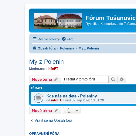
Fórum Tošanovic
Rychlík z Kocourkova do Tošanov
Rychlé odkazy
FAQ
Obsah fóra
Poleniny
My z Polenin
My z Polenin
Moderátor:
infoFT
Hledat
Pokroč
Nové téma
TÉMATA
Kde nás najdete - Poleniny
od
infoFT
»
ned 02. srp 2020 13:31:20
Nové téma
Vrátit se na Obsah fóra
OPRÁVNĚNÍ FÓRA