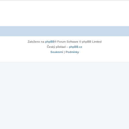
Založeno na
phpBB
® Forum Software © phpBB Limited
Český překlad –
phpBB.cz
Soukromí
|
Podmínky