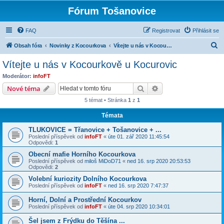
Fórum Tošanovice
FAQ
Registrovat
Přihlásit se
H
Obsah fóra
Novinky z Kocourkova
Vítejte u nás v Kocourkově u Kocurovic
l
Vítejte u nás v Kocourkově u Kocurovic
e
Moderátor:
infoFT
d
Hledat
Pokročilé hledání
Nové téma
a
5 témat • Stránka
1
z
1
t
Témata
TLUKOVICE = Třanovice + Tošanovice + ...
Poslední příspěvek od
infoFT
«
úte 01. zář 2020 11:45:54
Odpovědi:
1
Obecní mafie Horního Kocourkova
Poslední příspěvek od
miloš MiDoD71
«
ned 16. srp 2020 20:53:53
Odpovědi:
2
Volební kuriozity Dolního Kocourkova
Poslední příspěvek od
infoFT
«
ned 16. srp 2020 7:47:37
Horní, Dolní a Prostřední Kocourkov
Poslední příspěvek od
infoFT
«
úte 04. srp 2020 10:34:01
Šel jsem z Frýdku do Těšína ...