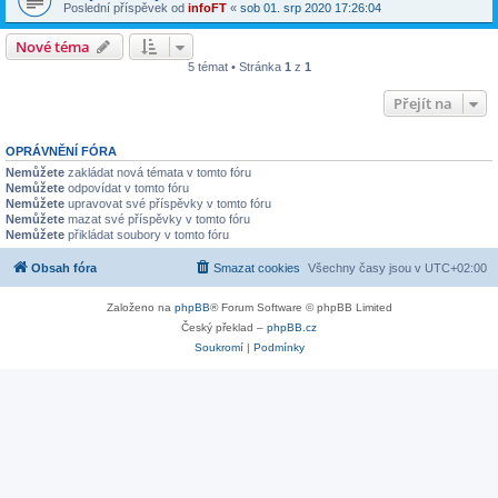
Poslední příspěvek od
infoFT
«
sob 01. srp 2020 17:26:04
Nové téma
5 témat • Stránka
1
z
1
Přejít na
OPRÁVNĚNÍ FÓRA
Nemůžete
zakládat nová témata v tomto fóru
Nemůžete
odpovídat v tomto fóru
Nemůžete
upravovat své příspěvky v tomto fóru
Nemůžete
mazat své příspěvky v tomto fóru
Nemůžete
přikládat soubory v tomto fóru
Obsah fóra
Smazat cookies
Všechny časy jsou v
UTC+02:00
Založeno na
phpBB
® Forum Software © phpBB Limited
Český překlad –
phpBB.cz
Soukromí
|
Podmínky