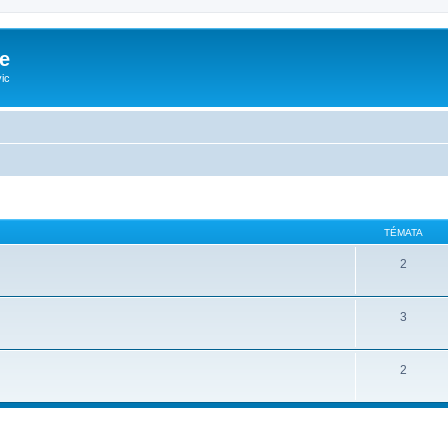
e
ic
TÉMATA
2
3
2