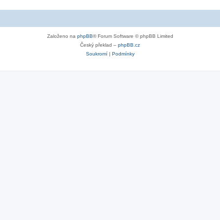
Založeno na
phpBB
® Forum Software © phpBB Limited
Český překlad –
phpBB.cz
Soukromí
|
Podmínky