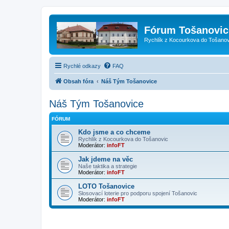
Fórum Tošanovic
Rychlík z Kocourkova do Tošanov
Rychlé odkazy
FAQ
Obsah fóra
Náš Tým Tošanovice
Náš Tým Tošanovice
FÓRUM
Kdo jsme a co chceme
Rychlík z Kocourkova do Tošanovic
Moderátor:
infoFT
Jak jdeme na věc
Naše taktika a strategie
Moderátor:
infoFT
LOTO Tošanovice
Slosovací loterie pro podporu spojení Tošanovic
Moderátor:
infoFT