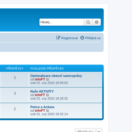
Hledat
Pokročilé hledání
Registrovat
Přihlásit se
PŘÍSPĚVKY
POSLEDNÍ PŘÍSPĚVEK
Optimalizace obecní samosprávy
2
Z
od
infoFT
o
sob 01. srp 2020 18:09:03
b
r
Naše AKTIVITY
3
a
Z
od
infoFT
z
o
sob 01. srp 2020 18:28:32
i
b
t
r
Petice a Anketa
p
2
a
Z
od
infoFT
o
z
o
sob 01. srp 2020 18:32:14
s
i
b
l
t
r
e
p
a
d
o
z
n
s
Přejít na
i
í