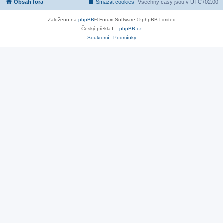
Obsah fóra
Smazat cookies
Všechny časy jsou v
UTC+02:00
Založeno na
phpBB
® Forum Software © phpBB Limited
Český překlad –
phpBB.cz
Soukromí
|
Podmínky