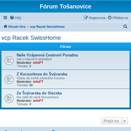
Fórum Tošanovice
FAQ
Registrovat
Přihlásit se
H
Obsah fóra
vcp Racek SwissHome
l
vcp Racek SwissHome
e
Fórum
d
a
Naše Vzájemná Cestovní Poradna
Info o hlavních aktivitách
t
Moderátor:
infoFT
Témata:
3
Z Kocourkova do Švýcarska
Výlety do země zdravého rozumu
Moderátor:
infoFT
Témata:
66
Ze Švýcarska do Slezska
Na výlet do okolí Kocourkova
Moderátor:
infoFT
Témata:
4
Přejít na