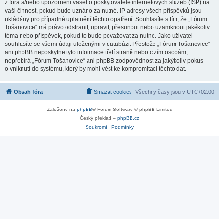
z fóra a/nebo upozornění vašeho poskytovatele internetových služeb (ISP) na
vaši činnost, pokud bude uznáno za nutné. IP adresy všech příspěvků jsou
ukládány pro případné uplatnění těchto opatření. Souhlasíte s tím, že „Fórum
Tošanovice“ má právo odstranit, upravit, přesunout nebo uzamknout jakékoliv
téma nebo příspěvek, pokud to bude považovat za nutné. Jako uživatel
souhlasíte se všemi údaji uloženými v databázi. Přestože „Fórum Tošanovice“
ani phpBB neposkytne tyto informace třetí straně nebo cizím osobám,
nepřebírá „Fórum Tošanovice“ ani phpBB zodpovědnost za jakýkoliv pokus
o vniknutí do systému, který by mohl vést ke kompromitaci těchto dat.
Obsah fóra
Smazat cookies
Všechny časy jsou v
UTC+02:00
Založeno na
phpBB
® Forum Software © phpBB Limited
Český překlad –
phpBB.cz
Soukromí
|
Podmínky