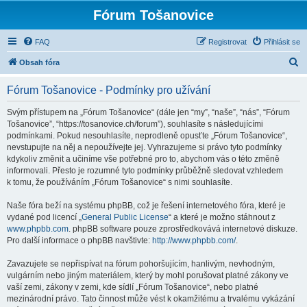
Fórum Tošanovice
FAQ
Registrovat
Přihlásit se
H
Obsah fóra
l
Fórum Tošanovice - Podmínky pro užívání
e
d
Svým přístupem na „Fórum Tošanovice“ (dále jen “my”, “naše”, “nás”, “Fórum
Tošanovice”, “https://tosanovice.ch/forum”), souhlasíte s následujícími
a
podmínkami. Pokud nesouhlasíte, neprodleně opusťte „Fórum Tošanovice“,
t
nevstupujte na něj a nepoužívejte jej. Vyhrazujeme si právo tyto podmínky
kdykoliv změnit a učiníme vše potřebné pro to, abychom vás o této změně
informovali. Přesto je rozumné tyto podmínky průběžně sledovat vzhledem
k tomu, že používáním „Fórum Tošanovice“ s nimi souhlasíte.
Naše fóra beží na systému phpBB, což je řešení internetového fóra, které je
vydané pod licencí „
General Public License
“ a které je možno stáhnout z
www.phpbb.com
. phpBB software pouze zprostředkovává internetové diskuze.
Pro další informace o phpBB navštivte:
http://www.phpbb.com/
.
Zavazujete se nepřispívat na fórum pohoršujícím, hanlivým, nevhodným,
vulgárním nebo jiným materiálem, který by mohl porušovat platné zákony ve
vaší zemi, zákony v zemi, kde sídlí „Fórum Tošanovice“, nebo platné
mezinárodní právo. Tato činnost může vést k okamžitému a trvalému vykázání