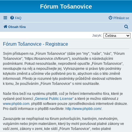
Fórum Tošanovice
FAQ
Přihlásit se
H
Obsah fóra
l
Jazyk:
e
Fórum Tošanovice - Registrace
d
Svým přístupem na „Fórum Tošanovice“ (dále jen “my”, “naše”, “nás”, “Fórum
a
Tošanovice”, “https://tosanovice.ch/forum”), souhlasíte s následujícími
t
podmínkami. Pokud nesouhlasíte, neprodleně opusťte „Fórum Tošanovice“,
nevstupujte na něj a nepoužívejte jej. Vyhrazujeme si právo tyto podmínky
kdykoliv změnit a učiníme vše potřebné pro to, abychom vás o této změně
informovali. Přesto je rozumné tyto podmínky průběžně sledovat vzhledem
k tomu, že používáním „Fórum Tošanovice“ s nimi souhlasíte.
Naše fóra beží na systému phpBB, což je řešení internetového fóra, které je
vydané pod licencí „
General Public License
“ a které je možno stáhnout z
www.phpbb.com
. phpBB software pouze zprostředkovává internetové diskuze.
Pro další informace o phpBB navštivte:
http://www.phpbb.com/
.
Zavazujete se nepřispívat na fórum pohoršujícím, hanlivým, nevhodným,
vulgárním nebo jiným materiálem, který by mohl porušovat platné zákony ve
vaší zemi, zákony v zemi, kde sídlí „Fórum Tošanovice“, nebo platné