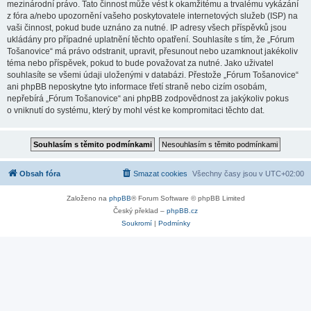
mezinárodní právo. Tato činnost může vést k okamžitému a trvalému vykázání
z fóra a/nebo upozornění vašeho poskytovatele internetových služeb (ISP) na
vaši činnost, pokud bude uznáno za nutné. IP adresy všech příspěvků jsou
ukládány pro případné uplatnění těchto opatření. Souhlasíte s tím, že „Fórum
Tošanovice“ má právo odstranit, upravit, přesunout nebo uzamknout jakékoliv
téma nebo příspěvek, pokud to bude považovat za nutné. Jako uživatel
souhlasíte se všemi údaji uloženými v databázi. Přestože „Fórum Tošanovice“
ani phpBB neposkytne tyto informace třetí straně nebo cizím osobám,
nepřebírá „Fórum Tošanovice“ ani phpBB zodpovědnost za jakýkoliv pokus
o vniknutí do systému, který by mohl vést ke kompromitaci těchto dat.
Obsah fóra
Smazat cookies
Všechny časy jsou v
UTC+02:00
Založeno na
phpBB
® Forum Software © phpBB Limited
Český překlad –
phpBB.cz
Soukromí
|
Podmínky