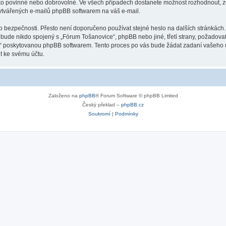
ako povinné nebo dobrovolné. Ve všech případech dostanete možnost rozhodnout, zd
vytvářených e-mailů phpBB softwarem na váš e-mail.
ho bezpečnosti. Přesto není doporučeno používat stejné heslo na dalších stránkách
ebude nikdo spojený s „Fórum Tošanovice“, phpBB nebo jiné, třetí strany, požadova
o“ poskytovanou phpBB softwarem. Tento proces po vás bude žádat zadaní vašeho 
t ke svému účtu.
Založeno na
phpBB
® Forum Software © phpBB Limited
Český překlad –
phpBB.cz
Soukromí
|
Podmínky