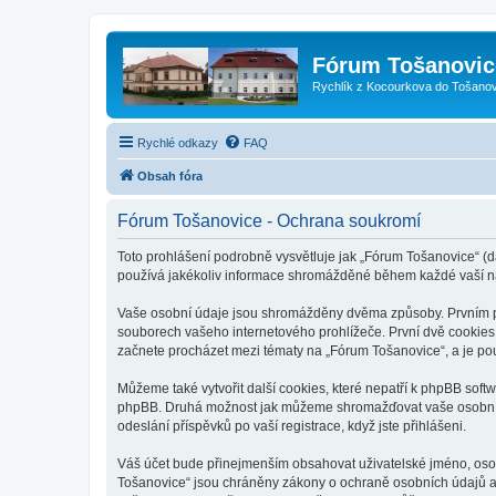
Fórum Tošanovic
Rychlík z Kocourkova do Tošanov
Rychlé odkazy
FAQ
Obsah fóra
Fórum Tošanovice - Ochrana soukromí
Toto prohlášení podrobně vysvětluje jak „Fórum Tošanovice“ (d
používá jakékoliv informace shromážděné během každé vaší n
Vaše osobní údaje jsou shromážděny dvěma způsoby. Prvním při
souborech vašeho internetového prohlížeče. První dvě cookies o
začnete procházet mezi tématy na „Fórum Tošanovice“, a je použ
Můžeme také vytvořit další cookies, které nepatří k phpBB soft
phpBB. Druhá možnost jak můžeme shromažďovat vaše osobní úd
odeslání příspěvků po vaší registrace, když jste přihlášeni.
Váš účet bude přinejmenším obsahovat uživatelské jméno, osob
Tošanovice“ jsou chráněny zákony o ochraně osobních údajů a 