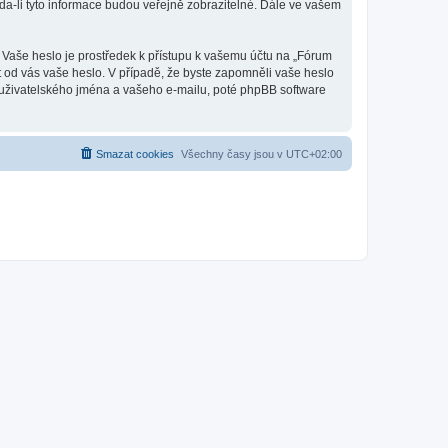
a-li tyto informace budou veřejně zobrazitelné. Dále ve vašem
. Vaše heslo je prostředek k přístupu k vašemu účtu na „Fórum
t od vás vaše heslo. V případě, že byste zapomněli vaše heslo
uživatelského jména a vašeho e-mailu, poté phpBB software
Smazat cookies
Všechny časy jsou v
UTC+02:00