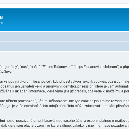
e
ic
ále jen “my”, “nás”, “naše”, “Fórum Tošanovice”, “https://tosanovice.ch/forum”) a 
ávštěvy.
 vstupu na „Fórum Tošanovice“, kdy phpBB vytvoří několik cookies, což jsou malé 
bsahují jen uživatelské-id a anonymní identifikátor session, které je vám automati
ívána k ukládání informace, které téma jste již přečetli, což vede k snažšímu a p
ware během procházení „Fórum Tošanovice“, ale tyto cookies jsou mimo rozsah tohot
aje, je vaše odeslání těchto údajů nám. Toto může zahrnovat: odeslání příspěvků
ní heslo, používané při přihlašování do vašeho účtu, a osobní, platnou e-mailovo
dat, které jsou platné v zemi, ve které sídlíme. Jakékoliv jiné informace požado