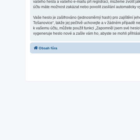
vašeho hesla a vašeho e-mailu při registraci, můžeme zvolit j
účtu máte možnost zakázat nebo povolit zasílání automaticky 
Vaše heslo je zašifrováno (jednosměrný hash) pro zajištění je
Tošanovice“, takže jej pečlivě uchovejte a v žádném případě n
k vašemu účtu, můžete použít funkci „Zapomněl jsem své hesl
vygeneruje heslo nové a zašle vám ho, abyste se mohli přihlási
Obsah fóra