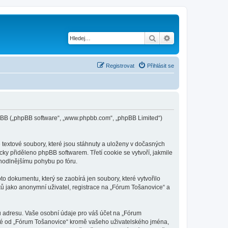
Hledat
Pokročilé hledání
Registrovat
Přihlásit se
phpBB („phpBB software“, „www.phpbb.com“, „phpBB Limited“)
textové soubory, které jsou stáhnuty a uloženy v dočasných
cky přiděleno phpBB softwarem. Třetí cookie se vytvoří, jakmile
ohodlnějšímu pohybu po fóru.
o dokumentu, který se zaobírá jen soubory, které vytvořilo
 jako anonymní uživatel, registrace na „Fórum Tošanovice“ a
u adresu. Vaše osobní údaje pro váš účet na „Fórum
vané od „Fórum Tošanovice“ kromě vašeho uživatelského jména,