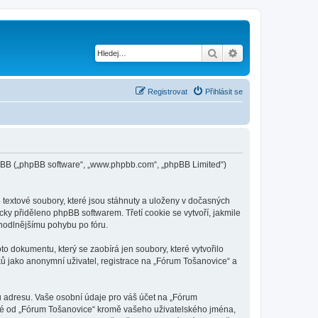
Hledat
Pokročilé hledání
Registrovat
Přihlásit se
phpBB („phpBB software“, „www.phpbb.com“, „phpBB Limited“)
textové soubory, které jsou stáhnuty a uloženy v dočasných
cky přiděleno phpBB softwarem. Třetí cookie se vytvoří, jakmile
ohodlnějšímu pohybu po fóru.
o dokumentu, který se zaobírá jen soubory, které vytvořilo
 jako anonymní uživatel, registrace na „Fórum Tošanovice“ a
u adresu. Vaše osobní údaje pro váš účet na „Fórum
vané od „Fórum Tošanovice“ kromě vašeho uživatelského jména,