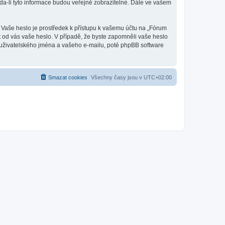
a-li tyto informace budou veřejně zobrazitelné. Dále ve vašem
. Vaše heslo je prostředek k přístupu k vašemu účtu na „Fórum
t od vás vaše heslo. V případě, že byste zapomněli vaše heslo
uživatelského jména a vašeho e-mailu, poté phpBB software
Smazat cookies
Všechny časy jsou v
UTC+02:00