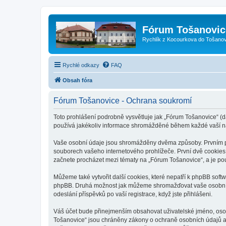
Fórum Tošanovic
Rychlík z Kocourkova do Tošanov
Rychlé odkazy
FAQ
Obsah fóra
Fórum Tošanovice - Ochrana soukromí
Toto prohlášení podrobně vysvětluje jak „Fórum Tošanovice“ (d
používá jakékoliv informace shromážděné během každé vaší n
Vaše osobní údaje jsou shromážděny dvěma způsoby. Prvním při
souborech vašeho internetového prohlížeče. První dvě cookies o
začnete procházet mezi tématy na „Fórum Tošanovice“, a je použ
Můžeme také vytvořit další cookies, které nepatří k phpBB soft
phpBB. Druhá možnost jak můžeme shromažďovat vaše osobní úd
odeslání příspěvků po vaší registrace, když jste přihlášeni.
Váš účet bude přinejmenším obsahovat uživatelské jméno, osob
Tošanovice“ jsou chráněny zákony o ochraně osobních údajů a 