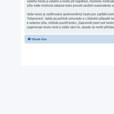
vašeho hesla a vašeho e-mailu při registraci, můžeme zvolit j
účtu máte možnost zakázat nebo povolit zasílání automaticky 
Vaše heslo je zašifrováno (jednosměrný hash) pro zajištění je
Tošanovice“, takže jej pečlivě uchovejte a v žádném případě n
k vašemu účtu, můžete použít funkci „Zapomněl jsem své hesl
vygeneruje heslo nové a zašle vám ho, abyste se mohli přihlási
Obsah fóra