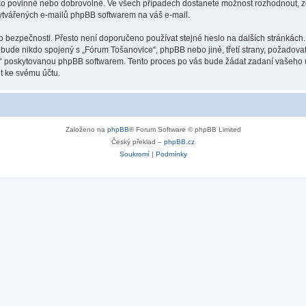
ako povinné nebo dobrovolné. Ve všech případech dostanete možnost rozhodnout, zd
vytvářených e-mailů phpBB softwarem na váš e-mail.
ho bezpečnosti. Přesto není doporučeno používat stejné heslo na dalších stránkách
ebude nikdo spojený s „Fórum Tošanovice“, phpBB nebo jiné, třetí strany, požadova
o“ poskytovanou phpBB softwarem. Tento proces po vás bude žádat zadaní vašeho 
t ke svému účtu.
Založeno na
phpBB
® Forum Software © phpBB Limited
Český překlad –
phpBB.cz
Soukromí
|
Podmínky