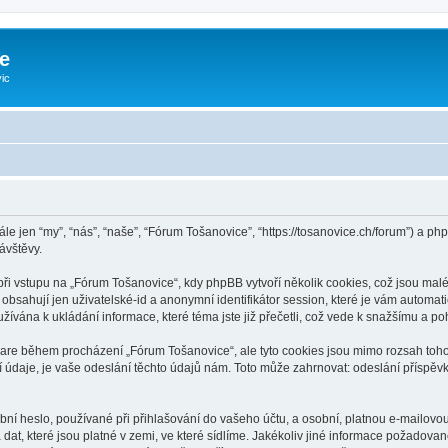
e
ic
ále jen “my”, “nás”, “naše”, “Fórum Tošanovice”, “https://tosanovice.ch/forum”) a 
ávštěvy.
 vstupu na „Fórum Tošanovice“, kdy phpBB vytvoří několik cookies, což jsou malé 
bsahují jen uživatelské-id a anonymní identifikátor session, které je vám automati
ívána k ukládání informace, které téma jste již přečetli, což vede k snažšímu a p
ware během procházení „Fórum Tošanovice“, ale tyto cookies jsou mimo rozsah tohot
aje, je vaše odeslání těchto údajů nám. Toto může zahrnovat: odeslání příspěvků
ní heslo, používané při přihlašování do vašeho účtu, a osobní, platnou e-mailovo
dat, které jsou platné v zemi, ve které sídlíme. Jakékoliv jiné informace požado