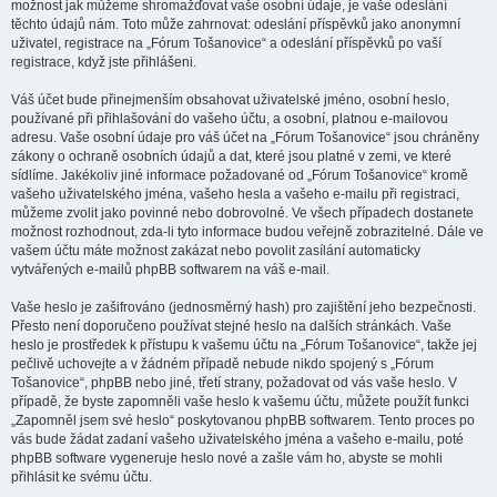
možnost jak můžeme shromažďovat vaše osobní údaje, je vaše odeslání
těchto údajů nám. Toto může zahrnovat: odeslání příspěvků jako anonymní
uživatel, registrace na „Fórum Tošanovice“ a odeslání příspěvků po vaší
registrace, když jste přihlášeni.
Váš účet bude přinejmenším obsahovat uživatelské jméno, osobní heslo,
používané při přihlašování do vašeho účtu, a osobní, platnou e-mailovou
adresu. Vaše osobní údaje pro váš účet na „Fórum Tošanovice“ jsou chráněny
zákony o ochraně osobních údajů a dat, které jsou platné v zemi, ve které
sídlíme. Jakékoliv jiné informace požadované od „Fórum Tošanovice“ kromě
vašeho uživatelského jména, vašeho hesla a vašeho e-mailu při registraci,
můžeme zvolit jako povinné nebo dobrovolné. Ve všech případech dostanete
možnost rozhodnout, zda-li tyto informace budou veřejně zobrazitelné. Dále ve
vašem účtu máte možnost zakázat nebo povolit zasílání automaticky
vytvářených e-mailů phpBB softwarem na váš e-mail.
Vaše heslo je zašifrováno (jednosměrný hash) pro zajištění jeho bezpečnosti.
Přesto není doporučeno používat stejné heslo na dalších stránkách. Vaše
heslo je prostředek k přístupu k vašemu účtu na „Fórum Tošanovice“, takže jej
pečlivě uchovejte a v žádném případě nebude nikdo spojený s „Fórum
Tošanovice“, phpBB nebo jiné, třetí strany, požadovat od vás vaše heslo. V
případě, že byste zapomněli vaše heslo k vašemu účtu, můžete použít funkci
„Zapomněl jsem své heslo“ poskytovanou phpBB softwarem. Tento proces po
vás bude žádat zadaní vašeho uživatelského jména a vašeho e-mailu, poté
phpBB software vygeneruje heslo nové a zašle vám ho, abyste se mohli
přihlásit ke svému účtu.