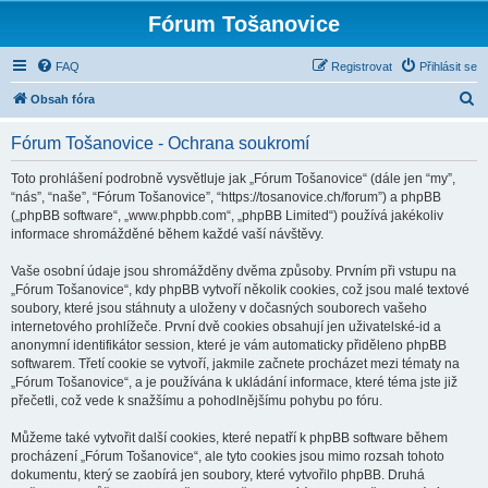
Fórum Tošanovice
FAQ
Registrovat
Přihlásit se
H
Obsah fóra
l
Fórum Tošanovice - Ochrana soukromí
e
d
Toto prohlášení podrobně vysvětluje jak „Fórum Tošanovice“ (dále jen “my”,
“nás”, “naše”, “Fórum Tošanovice”, “https://tosanovice.ch/forum”) a phpBB
a
(„phpBB software“, „www.phpbb.com“, „phpBB Limited“) používá jakékoliv
t
informace shromážděné během každé vaší návštěvy.
Vaše osobní údaje jsou shromážděny dvěma způsoby. Prvním při vstupu na
„Fórum Tošanovice“, kdy phpBB vytvoří několik cookies, což jsou malé textové
soubory, které jsou stáhnuty a uloženy v dočasných souborech vašeho
internetového prohlížeče. První dvě cookies obsahují jen uživatelské-id a
anonymní identifikátor session, které je vám automaticky přiděleno phpBB
softwarem. Třetí cookie se vytvoří, jakmile začnete procházet mezi tématy na
„Fórum Tošanovice“, a je používána k ukládání informace, které téma jste již
přečetli, což vede k snažšímu a pohodlnějšímu pohybu po fóru.
Můžeme také vytvořit další cookies, které nepatří k phpBB software během
procházení „Fórum Tošanovice“, ale tyto cookies jsou mimo rozsah tohoto
dokumentu, který se zaobírá jen soubory, které vytvořilo phpBB. Druhá