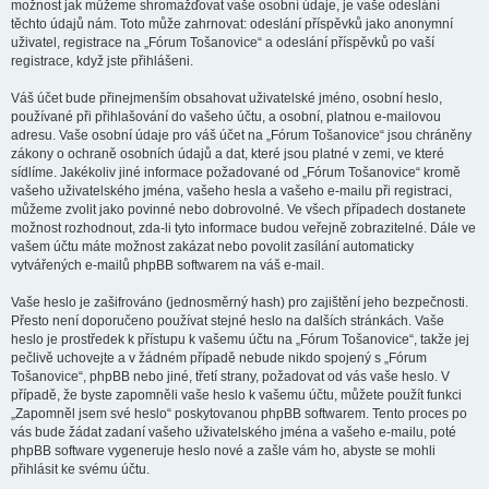
možnost jak můžeme shromažďovat vaše osobní údaje, je vaše odeslání
těchto údajů nám. Toto může zahrnovat: odeslání příspěvků jako anonymní
uživatel, registrace na „Fórum Tošanovice“ a odeslání příspěvků po vaší
registrace, když jste přihlášeni.
Váš účet bude přinejmenším obsahovat uživatelské jméno, osobní heslo,
používané při přihlašování do vašeho účtu, a osobní, platnou e-mailovou
adresu. Vaše osobní údaje pro váš účet na „Fórum Tošanovice“ jsou chráněny
zákony o ochraně osobních údajů a dat, které jsou platné v zemi, ve které
sídlíme. Jakékoliv jiné informace požadované od „Fórum Tošanovice“ kromě
vašeho uživatelského jména, vašeho hesla a vašeho e-mailu při registraci,
můžeme zvolit jako povinné nebo dobrovolné. Ve všech případech dostanete
možnost rozhodnout, zda-li tyto informace budou veřejně zobrazitelné. Dále ve
vašem účtu máte možnost zakázat nebo povolit zasílání automaticky
vytvářených e-mailů phpBB softwarem na váš e-mail.
Vaše heslo je zašifrováno (jednosměrný hash) pro zajištění jeho bezpečnosti.
Přesto není doporučeno používat stejné heslo na dalších stránkách. Vaše
heslo je prostředek k přístupu k vašemu účtu na „Fórum Tošanovice“, takže jej
pečlivě uchovejte a v žádném případě nebude nikdo spojený s „Fórum
Tošanovice“, phpBB nebo jiné, třetí strany, požadovat od vás vaše heslo. V
případě, že byste zapomněli vaše heslo k vašemu účtu, můžete použít funkci
„Zapomněl jsem své heslo“ poskytovanou phpBB softwarem. Tento proces po
vás bude žádat zadaní vašeho uživatelského jména a vašeho e-mailu, poté
phpBB software vygeneruje heslo nové a zašle vám ho, abyste se mohli
přihlásit ke svému účtu.