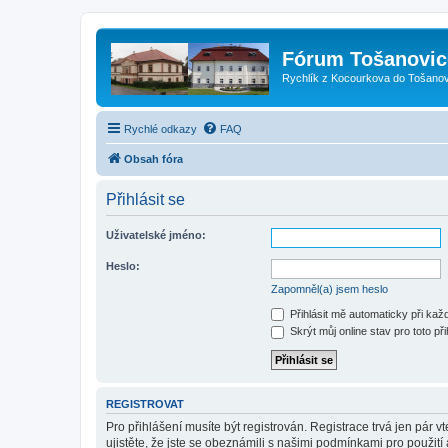
Fórum Tošanovic
Rychlík z Kocourkova do Tošanov
Rychlé odkazy
FAQ
Obsah fóra
Přihlásit se
Uživatelské jméno:
Heslo:
Zapomněl(a) jsem heslo
Přihlásit mě automaticky při ka
Skrýt můj online stav pro toto při
REGISTROVAT
Pro přihlášení musíte být registrován. Registrace trvá jen pár
ujistěte, že jste se obeznámili s našimi podmínkami pro použití a