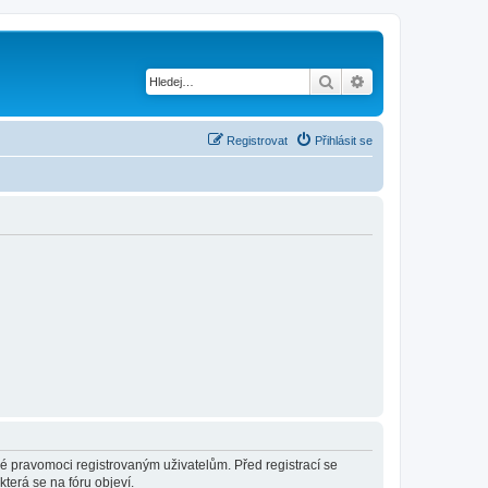
Hledat
Pokročilé hledání
Registrovat
Přihlásit se
né pravomoci registrovaným uživatelům. Před registrací se
která se na fóru objeví.