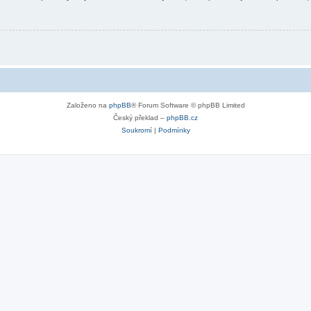
Založeno na
phpBB
® Forum Software © phpBB Limited
Český překlad –
phpBB.cz
Soukromí
|
Podmínky