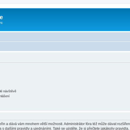
e
ic
ždé návštěvě
hlášení
 vteřin a dává vám mnohem větší možnosti. Administrátor fóra též může dávat rozšíře
 s dalšími pravidly a ujednáními. Také se ujistěte, že si přečtete jakákoliv pravidla, 