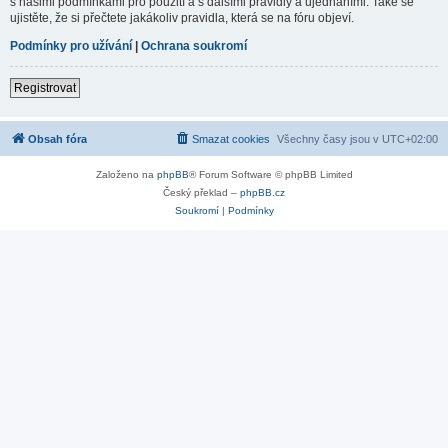
s našimi podmínkami pro použití a s dalšími pravidly a ujednáními. Také se
ujistěte, že si přečtete jakákoliv pravidla, která se na fóru objeví.
Podmínky pro užívání
|
Ochrana soukromí
Registrovat
Obsah fóra
Smazat cookies
Všechny časy jsou v
UTC+02:00
Založeno na
phpBB
® Forum Software © phpBB Limited
Český překlad –
phpBB.cz
Soukromí
|
Podmínky