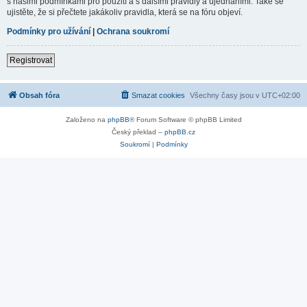
s našimi podmínkami pro použití a s dalšími pravidly a ujednáními. Také se
ujistěte, že si přečtete jakákoliv pravidla, která se na fóru objeví.
Podmínky pro užívání
|
Ochrana soukromí
Registrovat
Obsah fóra
Smazat cookies
Všechny časy jsou v
UTC+02:00
Založeno na
phpBB
® Forum Software © phpBB Limited
Český překlad –
phpBB.cz
Soukromí
|
Podmínky