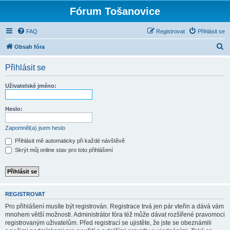
Fórum Tošanovice
FAQ
Registrovat
Přihlásit se
H
Obsah fóra
l
Přihlásit se
e
d
Uživatelské jméno:
a
t
Heslo:
Zapomněl(a) jsem heslo
Přihlásit mě automaticky při každé návštěvě
Skrýt můj online stav pro toto přihlášení
REGISTROVAT
Pro přihlášení musíte být registrován. Registrace trvá jen pár vteřin a dává vám
mnohem větší možnosti. Administrátor fóra též může dávat rozšířené pravomoci
registrovaným uživatelům. Před registrací se ujistěte, že jste se obeznámili