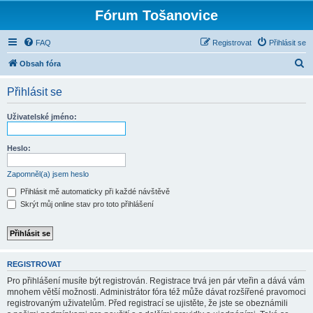
Fórum Tošanovice
FAQ
Registrovat
Přihlásit se
H
Obsah fóra
l
Přihlásit se
e
d
Uživatelské jméno:
a
t
Heslo:
Zapomněl(a) jsem heslo
Přihlásit mě automaticky při každé návštěvě
Skrýt můj online stav pro toto přihlášení
REGISTROVAT
Pro přihlášení musíte být registrován. Registrace trvá jen pár vteřin a dává vám
mnohem větší možnosti. Administrátor fóra též může dávat rozšířené pravomoci
registrovaným uživatelům. Před registrací se ujistěte, že jste se obeznámili