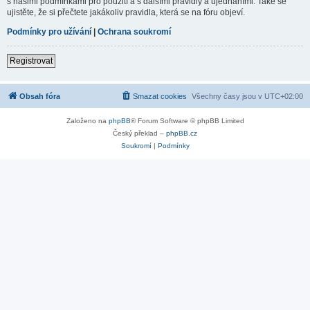
s našimi podmínkami pro použití a s dalšími pravidly a ujednáními. Také se
ujistěte, že si přečtete jakákoliv pravidla, která se na fóru objeví.
Podmínky pro užívání
|
Ochrana soukromí
Registrovat
Obsah fóra
Smazat cookies
Všechny časy jsou v
UTC+02:00
Založeno na
phpBB
® Forum Software © phpBB Limited
Český překlad –
phpBB.cz
Soukromí
|
Podmínky