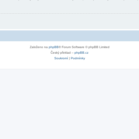
Založeno na
phpBB
® Forum Software © phpBB Limited
Český překlad –
phpBB.cz
Soukromí
|
Podmínky