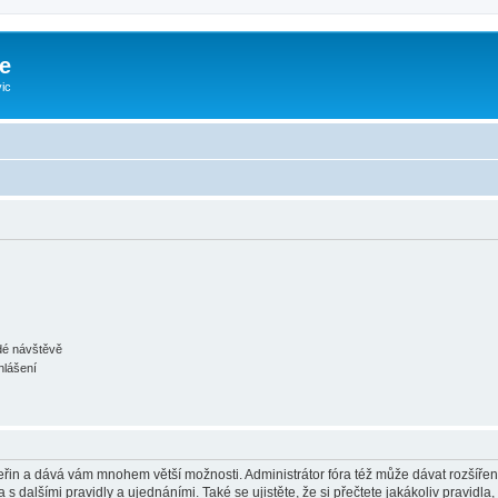
e
ic
ždé návštěvě
hlášení
 vteřin a dává vám mnohem větší možnosti. Administrátor fóra též může dávat rozšíře
 s dalšími pravidly a ujednáními. Také se ujistěte, že si přečtete jakákoliv pravidla, 