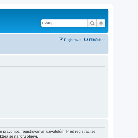
Hledat
Pokročilé hledání
Registrovat
Přihlásit se
né pravomoci registrovaným uživatelům. Před registrací se
která se na fóru objeví.