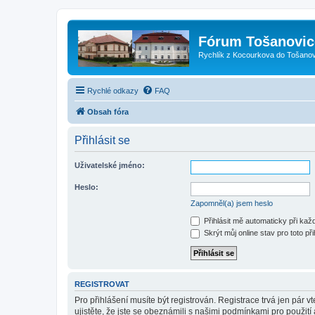
Fórum Tošanovic
Rychlík z Kocourkova do Tošanov
Rychlé odkazy
FAQ
Obsah fóra
Přihlásit se
Uživatelské jméno:
Heslo:
Zapomněl(a) jsem heslo
Přihlásit mě automaticky při ka
Skrýt můj online stav pro toto při
REGISTROVAT
Pro přihlášení musíte být registrován. Registrace trvá jen pár
ujistěte, že jste se obeznámili s našimi podmínkami pro použití a