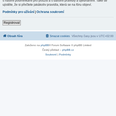
s našimi podmínkami pro použití a s dalšími pravidly a ujednáními. Také se
ujistěte, že si přečtete jakákoliv pravidla, která se na fóru objeví.
Podmínky pro užívání
|
Ochrana soukromí
Registrovat
Obsah fóra
Smazat cookies
Všechny časy jsou v
UTC+02:00
Založeno na
phpBB
® Forum Software © phpBB Limited
Český překlad –
phpBB.cz
Soukromí
|
Podmínky