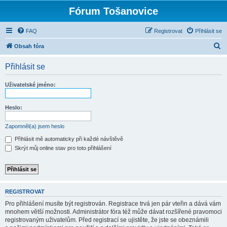
Fórum Tošanovice
FAQ
Registrovat
Přihlásit se
H
Obsah fóra
l
Přihlásit se
e
d
Uživatelské jméno:
a
t
Heslo:
Zapomněl(a) jsem heslo
Přihlásit mě automaticky při každé návštěvě
Skrýt můj online stav pro toto přihlášení
REGISTROVAT
Pro přihlášení musíte být registrován. Registrace trvá jen pár vteřin a dává vám
mnohem větší možnosti. Administrátor fóra též může dávat rozšířené pravomoci
registrovaným uživatelům. Před registrací se ujistěte, že jste se obeznámili