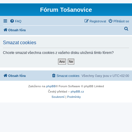
Fórum Tošanovice
FAQ
Registrovat
Přihlásit se
H
Obsah fóra
l
Smazat cookies
e
d
Chcete smazat všechna cookies z vašeho disku uložená tímto fórem?
a
t
Obsah fóra
Smazat cookies
Všechny časy jsou v
UTC+02:00
Založeno na
phpBB
® Forum Software © phpBB Limited
Český překlad –
phpBB.cz
Soukromí
|
Podmínky