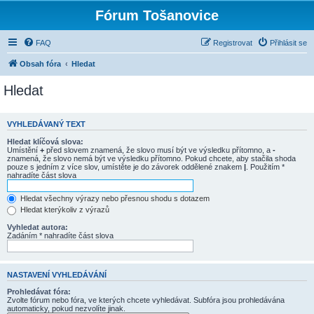
Fórum Tošanovice
FAQ
Registrovat
Přihlásit se
Obsah fóra
Hledat
Hledat
VYHLEDÁVANÝ TEXT
Hledat klíčová slova:
Umístění
+
před slovem znamená, že slovo musí být ve výsledku přítomno, a
-
znamená, že slovo nemá být ve výsledku přítomno. Pokud chcete, aby stačila shoda
pouze s jedním z více slov, umístěte je do závorek oddělené znakem
|
. Použitím *
nahradíte část slova
Hledat všechny výrazy nebo přesnou shodu s dotazem
Hledat kterýkoliv z výrazů
Vyhledat autora:
Zadáním * nahradíte část slova
NASTAVENÍ VYHLEDÁVÁNÍ
Prohledávat fóra:
Zvolte fórum nebo fóra, ve kterých chcete vyhledávat. Subfóra jsou prohledávána
automaticky, pokud nezvolíte jinak.