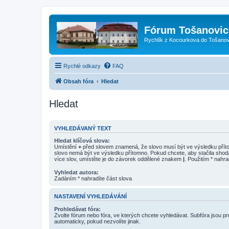
Fórum Tošanovic
Rychlík z Kocourkova do Tošanov
Rychlé odkazy
FAQ
Obsah fóra
Hledat
Hledat
VYHLEDÁVANÝ TEXT
Hledat klíčová slova:
Umístění
+
před slovem znamená, že slovo musí být ve výsledku pří
slovo nemá být ve výsledku přítomno. Pokud chcete, aby stačila shod
více slov, umístěte je do závorek oddělené znakem
|
. Použitím * nahra
Vyhledat autora:
Zadáním * nahradíte část slova
NASTAVENÍ VYHLEDÁVÁNÍ
Prohledávat fóra:
Zvolte fórum nebo fóra, ve kterých chcete vyhledávat. Subfóra jsou p
automaticky, pokud nezvolíte jinak.