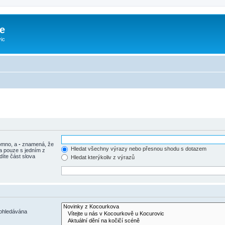
e
ic
tomno, a
-
znamená, že
Hledat všechny výrazy nebo přesnou shodu s dotazem
a pouze s jedním z
díte část slova
Hledat kterýkoliv z výrazů
rohledávána