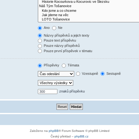
Ano
Ne
Názvy příspěvků a jejich texty
Pouze text příspěvku
Pouze názvy příspěvků
Pouze první příspěvek v tématu
Příspěvky
Témata
Vzestupně
Sestupně
znaků příspěvku
Založeno na
phpBB
® Forum Software © phpBB Limited
Český překlad –
phpBB.cz