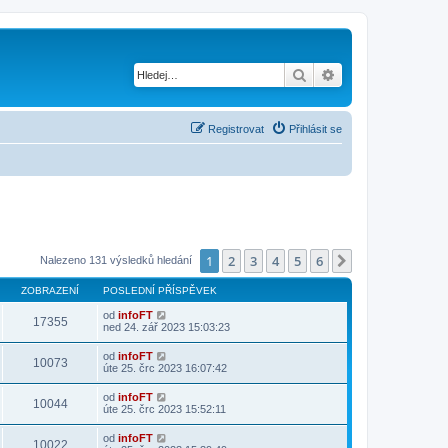
Hledat
Pokročilé hledání
Registrovat
Přihlásit se
1
2
3
4
5
6
Další
Nalezeno 131 výsledků hledání
ZOBRAZENÍ
POSLEDNÍ PŘÍSPĚVEK
od
infoFT
17355
ned 24. zář 2023 15:03:23
od
infoFT
10073
úte 25. črc 2023 16:07:42
od
infoFT
10044
úte 25. črc 2023 15:52:11
od
infoFT
10022