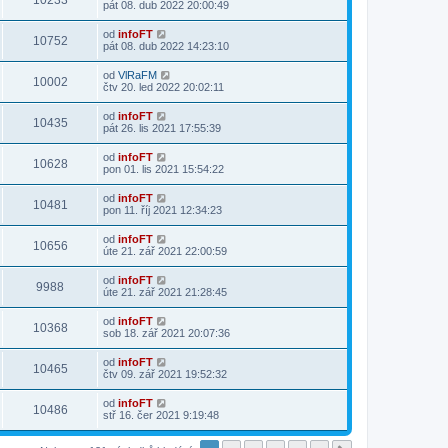
10233
pát 08. dub 2022 20:00:49
od
infoFT
10752
pát 08. dub 2022 14:23:10
od
VlRaFM
10002
čtv 20. led 2022 20:02:11
od
infoFT
10435
pát 26. lis 2021 17:55:39
od
infoFT
10628
pon 01. lis 2021 15:54:22
od
infoFT
10481
pon 11. říj 2021 12:34:23
od
infoFT
10656
úte 21. zář 2021 22:00:59
od
infoFT
9988
úte 21. zář 2021 21:28:45
od
infoFT
10368
sob 18. zář 2021 20:07:36
od
infoFT
10465
čtv 09. zář 2021 19:52:32
od
infoFT
10486
stř 16. čer 2021 9:19:48