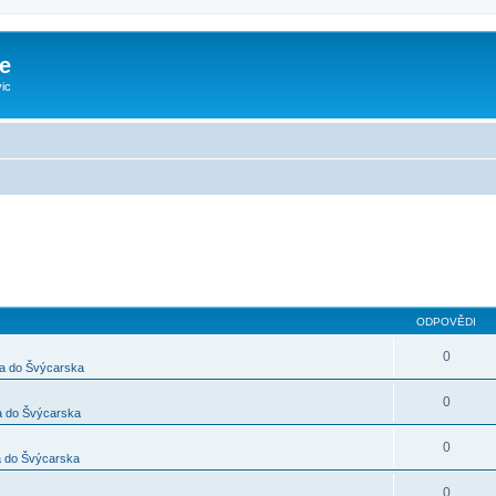
e
ic
ODPOVĚDI
0
a do Švýcarska
0
a do Švýcarska
0
 do Švýcarska
0