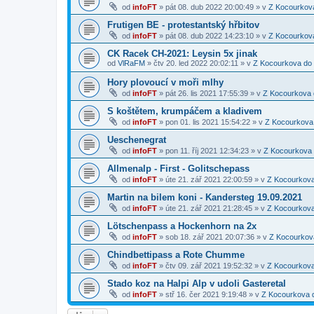
od
infoFT
»
pát 08. dub 2022 20:00:49
» v
Z Kocourkov
Frutigen BE - protestantský hřbitov
od
infoFT
»
pát 08. dub 2022 14:23:10
» v
Z Kocourkov
CK Racek CH-2021: Leysin 5x jinak
od
VlRaFM
»
čtv 20. led 2022 20:02:11
» v
Z Kocourkova do
Hory plovoucí v moři mlhy
od
infoFT
»
pát 26. lis 2021 17:55:39
» v
Z Kocourkova 
S koštětem, krumpáčem a kladivem
od
infoFT
»
pon 01. lis 2021 15:54:22
» v
Z Kocourkova
Ueschenegrat
od
infoFT
»
pon 11. říj 2021 12:34:23
» v
Z Kocourkova
Allmenalp - First - Golitschepass
od
infoFT
»
úte 21. zář 2021 22:00:59
» v
Z Kocourkov
Martin na bilem koni - Kandersteg 19.09.2021
od
infoFT
»
úte 21. zář 2021 21:28:45
» v
Z Kocourkov
Lötschenpass a Hockenhorn na 2x
od
infoFT
»
sob 18. zář 2021 20:07:36
» v
Z Kocourkov
Chindbettipass a Rote Chumme
od
infoFT
»
čtv 09. zář 2021 19:52:32
» v
Z Kocourkov
Stado koz na Halpi Alp v udoli Gasteretal
od
infoFT
»
stř 16. čer 2021 9:19:48
» v
Z Kocourkova 