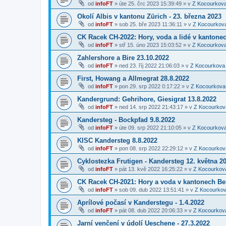
od
infoFT
»
úte 25. črc 2023 15:39:49
» v
Z Kocourkov
Okolí Albis v kantonu Zürich - 23. března 2023
od
infoFT
»
sob 25. bře 2023 11:36:11
» v
Z Kocourkov
CK Racek CH-2022: Hory, voda a lidé v kantone
od
infoFT
»
stř 15. úno 2023 15:03:52
» v
Z Kocourkov
Zahlershore a Bire 23.10.2022
od
infoFT
»
ned 23. říj 2022 21:06:03
» v
Z Kocourkova
First, Howang a Allmegrat 28.8.2022
od
infoFT
»
pon 29. srp 2022 0:17:22
» v
Z Kocourkova
Kandergrund: Gehrihore, Giesigrat 13.8.2022
od
infoFT
»
ned 14. srp 2022 21:43:17
» v
Z Kocourkov
Kandersteg - Bockpfad 9.8.2022
od
infoFT
»
úte 09. srp 2022 21:10:05
» v
Z Kocourkov
KISC Kandersteg 8.8.2022
od
infoFT
»
pon 08. srp 2022 22:29:12
» v
Z Kocourkov
Cyklostezka Frutigen - Kandersteg 12. května 2
od
infoFT
»
pát 13. kvě 2022 16:25:22
» v
Z Kocourkov
CK Racek CH-2021: Hory a voda v kantonech Ber
od
infoFT
»
sob 09. dub 2022 13:51:41
» v
Z Kocourkov
Aprílové počasí v Kanderstegu - 1.4.2022
od
infoFT
»
pát 08. dub 2022 20:06:33
» v
Z Kocourkov
Jarní venčení v údolí Ueschene - 27.3.2022