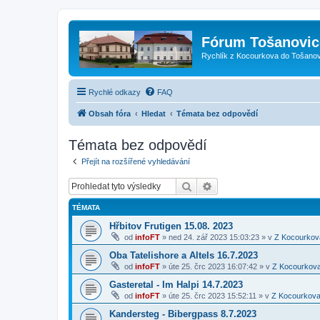
Fórum Tošanovic
Rychlík z Kocourkova do Tošanov
Rychlé odkazy
FAQ
Obsah fóra
Hledat
Témata bez odpovědí
Témata bez odpovědí
Přejít na rozšířené vyhledávání
Hledat
Pokročilé hledání
TÉMATA
Hřbitov Frutigen 15.08. 2023
od
infoFT
»
ned 24. zář 2023 15:03:23
» v
Z Kocourkov
Oba Tatelishore a Altels 16.7.2023
od
infoFT
»
úte 25. črc 2023 16:07:42
» v
Z Kocourkov
Gasteretal - Im Halpi 14.7.2023
od
infoFT
»
úte 25. črc 2023 15:52:11
» v
Z Kocourkova
Kandersteg - Bibergpass 8.7.2023