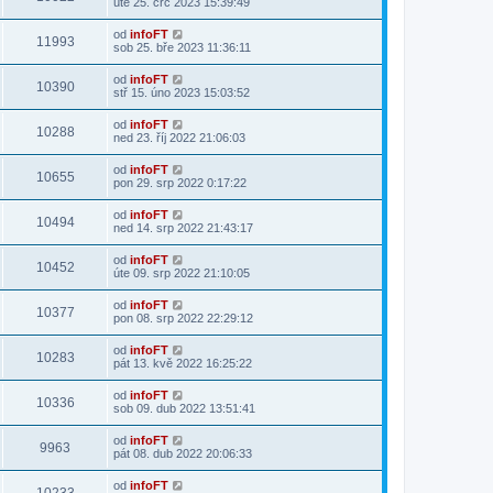
úte 25. črc 2023 15:39:49
od
infoFT
11993
sob 25. bře 2023 11:36:11
od
infoFT
10390
stř 15. úno 2023 15:03:52
od
infoFT
10288
ned 23. říj 2022 21:06:03
od
infoFT
10655
pon 29. srp 2022 0:17:22
od
infoFT
10494
ned 14. srp 2022 21:43:17
od
infoFT
10452
úte 09. srp 2022 21:10:05
od
infoFT
10377
pon 08. srp 2022 22:29:12
od
infoFT
10283
pát 13. kvě 2022 16:25:22
od
infoFT
10336
sob 09. dub 2022 13:51:41
od
infoFT
9963
pát 08. dub 2022 20:06:33
od
infoFT