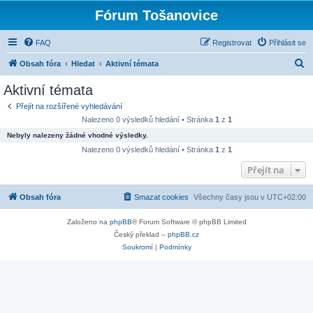
Fórum Tošanovice
FAQ
Registrovat
Přihlásit se
H
Obsah fóra
Hledat
Aktivní témata
l
Aktivní témata
e
Přejít na rozšířené vyhledávání
d
Nalezeno 0 výsledků hledání • Stránka
1
z
1
a
Nebyly nalezeny žádné vhodné výsledky.
t
Nalezeno 0 výsledků hledání • Stránka
1
z
1
Přejít na
Obsah fóra
Smazat cookies
Všechny časy jsou v
UTC+02:00
Založeno na
phpBB
® Forum Software © phpBB Limited
Český překlad –
phpBB.cz
Soukromí
|
Podmínky