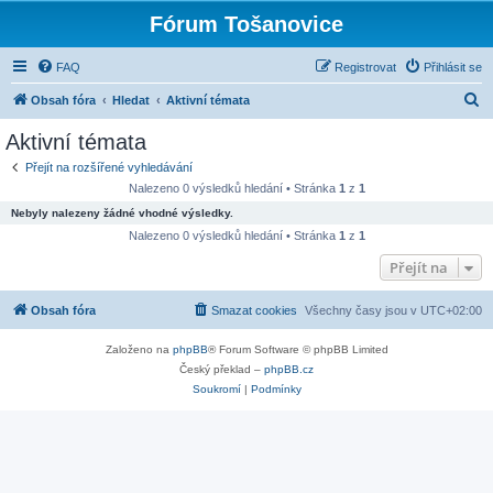
Fórum Tošanovice
FAQ
Registrovat
Přihlásit se
H
Obsah fóra
Hledat
Aktivní témata
l
Aktivní témata
e
Přejít na rozšířené vyhledávání
d
Nalezeno 0 výsledků hledání • Stránka
1
z
1
a
Nebyly nalezeny žádné vhodné výsledky.
t
Nalezeno 0 výsledků hledání • Stránka
1
z
1
Přejít na
Obsah fóra
Smazat cookies
Všechny časy jsou v
UTC+02:00
Založeno na
phpBB
® Forum Software © phpBB Limited
Český překlad –
phpBB.cz
Soukromí
|
Podmínky