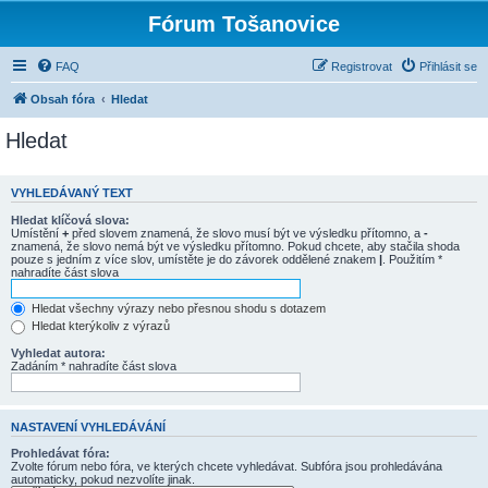
Fórum Tošanovice
FAQ
Registrovat
Přihlásit se
Obsah fóra
Hledat
Hledat
VYHLEDÁVANÝ TEXT
Hledat klíčová slova:
Umístění
+
před slovem znamená, že slovo musí být ve výsledku přítomno, a
-
znamená, že slovo nemá být ve výsledku přítomno. Pokud chcete, aby stačila shoda
pouze s jedním z více slov, umístěte je do závorek oddělené znakem
|
. Použitím *
nahradíte část slova
Hledat všechny výrazy nebo přesnou shodu s dotazem
Hledat kterýkoliv z výrazů
Vyhledat autora:
Zadáním * nahradíte část slova
NASTAVENÍ VYHLEDÁVÁNÍ
Prohledávat fóra:
Zvolte fórum nebo fóra, ve kterých chcete vyhledávat. Subfóra jsou prohledávána
automaticky, pokud nezvolíte jinak.