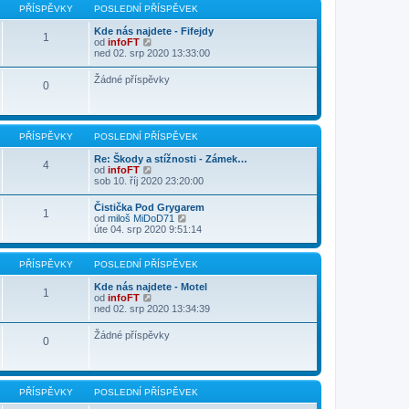
p
p
PŘÍSPĚVKY
POSLEDNÍ PŘÍSPĚVEK
o
ě
s
v
Kde nás najdete - Fifejdy
l
1
e
Z
od
infoFT
e
k
o
ned 02. srp 2020 13:33:00
d
b
n
r
í
Žádné příspěvky
0
a
p
z
ř
i
í
t
s
p
p
PŘÍSPĚVKY
POSLEDNÍ PŘÍSPĚVEK
o
ě
s
v
Re: Škody a stížnosti - Zámek…
l
4
e
Z
od
infoFT
e
k
o
sob 10. říj 2020 23:20:00
d
b
n
r
í
Čistička Pod Grygarem
1
a
p
Z
od
miloš MiDoD71
z
ř
o
úte 04. srp 2020 9:51:14
i
í
b
t
s
r
p
p
a
PŘÍSPĚVKY
POSLEDNÍ PŘÍSPĚVEK
o
ě
z
s
v
i
Kde nás najdete - Motel
l
1
e
t
Z
od
infoFT
e
k
p
o
ned 02. srp 2020 13:34:39
d
o
b
n
s
r
í
Žádné příspěvky
l
0
a
p
e
z
ř
d
i
í
n
t
s
í
p
p
PŘÍSPĚVKY
POSLEDNÍ PŘÍSPĚVEK
p
o
ě
ř
s