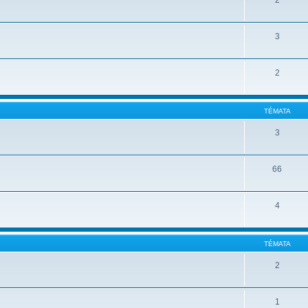
2
3
2
TÉMATA
3
66
4
TÉMATA
2
1