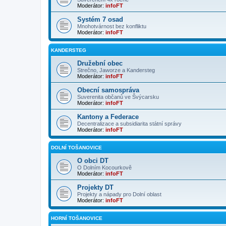
Moderátor:
infoFT
Systém 7 osad
Mnohotvárnost bez konfliktu
Moderátor:
infoFT
KANDERSTEG
Družební obec
Strečno, Jaworze a Kandersteg
Moderátor:
infoFT
Obecní samospráva
Suverenita občanů ve Švýcarsku
Moderátor:
infoFT
Kantony a Federace
Decentralizace a subsidiarita státní správy
Moderátor:
infoFT
DOLNÍ TOŠANOVICE
O obci DT
O Dolním Kocourkově
Moderátor:
infoFT
Projekty DT
Projekty a nápady pro Dolní oblast
Moderátor:
infoFT
HORNÍ TOŠANOVICE