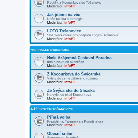
Rychlík z Kocourkova do Tošanovic
Moderátor:
infoFT
Jak jdeme na věc
Naše taktika a strategie
Moderátor:
infoFT
LOTO Tošanovice
Slosovací loterie pro podporu spojení Tošanovic
Moderátor:
infoFT
VCP RACEK SWISSHOME
Naše Vzájemná Cestovní Poradna
Info o hlavních aktivitách
Moderátor:
infoFT
Z Kocourkova do Švýcarska
Výlety do země zdravého rozumu
Moderátor:
infoFT
Ze Švýcarska do Slezska
Na výlet do okolí Kocourkova
Moderátor:
infoFT
NÁŠ SYSTÉM TOŠANOVICE
Přímá volba
Prezidenta, Tajemníka a Koordinátora
Moderátor:
infoFT
Obecní sněm
Suverénem 4x ročně