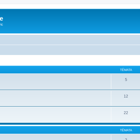
e
ic
TÉMATA
5
12
22
TÉMATA