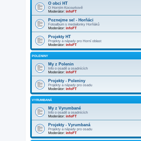
O obci HT
O Horním Kocourkově
Moderátor:
infoFT
Poznejme se! - Horňáci
Fotoalbum s medailonky Horňáků
Moderátor:
infoFT
Projekty HT
Projekty a nápady pro Horní oblast
Moderátor:
infoFT
POLENINY
My z Polenin
Info o osadě a osadnících
Moderátor:
infoFT
Projekty - Poleniny
Projekty a nápady pro osadu
Moderátor:
infoFT
VYRUMBANÁ
My z Vyrumbané
Info o osadě a osadnících
Moderátor:
infoFT
Projekty - Vyrumbaná
Projekty a nápady pro osadu
Moderátor:
infoFT