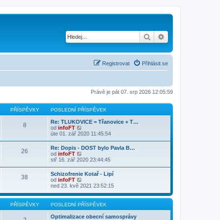
Hledat
Pokročilé hledání
Registrovat
Přihlásit se
Právě je pát 07. srp 2026 12:05:59
PŘÍSPĚVKY
POSLEDNÍ PŘÍSPĚVEK
Re: TLUKOVICE = Třanovice + T…
8
Z
od
infoFT
o
úte 01. zář 2020 11:45:54
b
r
Re: Dopis - DOST bylo Pavla B…
26
a
Z
od
infoFT
z
o
stř 16. zář 2020 23:44:45
i
b
t
r
Schizofrenie Kotař - Lipí
p
38
a
Z
od
infoFT
o
z
o
ned 23. kvě 2021 23:52:15
s
i
b
l
t
r
e
p
a
d
PŘÍSPĚVKY
POSLEDNÍ PŘÍSPĚVEK
o
z
n
s
i
í
Optimalizace obecní samosprávy
l