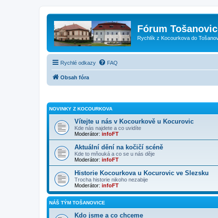
Fórum Tošanovic
Rychlík z Kocourkova do Tošanov
Rychlé odkazy
FAQ
Obsah fóra
NOVINKY Z KOCOURKOVA
Vítejte u nás v Kocourkově u Kocurovic
Kde nás najdete a co uvidíte
Moderátor:
infoFT
Aktuální dění na kočičí scéně
Kde to mňouká a co se u nás děje
Moderátor:
infoFT
Historie Kocourkova u Kocurovic ve Slezsku
Trocha historie nikoho nezabije
Moderátor:
infoFT
NÁŠ TÝM TOŠANOVICE
Kdo jsme a co chceme