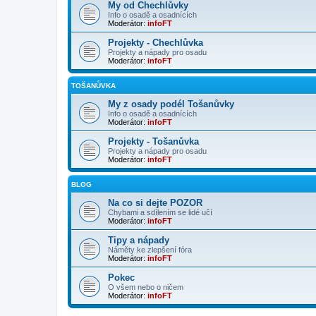
My od Chechlůvky
Info o osadě a osadnících
Moderátor:
infoFT
Projekty - Chechlůvka
Projekty a nápady pro osadu
Moderátor:
infoFT
TOŠANŮVKA
My z osady podél Tošanůvky
Info o osadě a osadnících
Moderátor:
infoFT
Projekty - Tošanůvka
Projekty a nápady pro osadu
Moderátor:
infoFT
BLOG
Na co si dejte POZOR
Chybami a sdílením se lidé učí
Moderátor:
infoFT
Tipy a nápady
Náměty ke zlepšení fóra
Moderátor:
infoFT
Pokec
O všem nebo o ničem
Moderátor:
infoFT