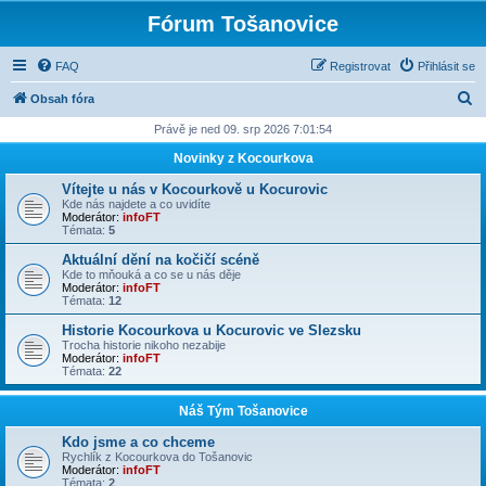
Fórum Tošanovice
FAQ
Registrovat
Přihlásit se
H
Obsah fóra
l
Právě je ned 09. srp 2026 7:01:54
e
Novinky z Kocourkova
d
Vítejte u nás v Kocourkově u Kocurovic
a
Kde nás najdete a co uvidíte
Moderátor:
infoFT
t
Témata:
5
Aktuální dění na kočičí scéně
Kde to mňouká a co se u nás děje
Moderátor:
infoFT
Témata:
12
Historie Kocourkova u Kocurovic ve Slezsku
Trocha historie nikoho nezabije
Moderátor:
infoFT
Témata:
22
Náš Tým Tošanovice
Kdo jsme a co chceme
Rychlík z Kocourkova do Tošanovic
Moderátor:
infoFT
Témata:
2