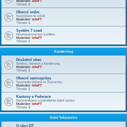
Moderátor:
infoFT
Témata:
2
Obecní sněm
Suverénem 4x ročně
Moderátor:
infoFT
Témata:
1
Systém 7 osad
Mnohotvárnost bez konfliktu
Moderátor:
infoFT
Témata:
1
Kandersteg
Družební obec
Strečno, Jaworze a Kandersteg
Moderátor:
infoFT
Témata:
1
Obecní samospráva
Suverenita občanů ve Švýcarsku
Moderátor:
infoFT
Témata:
1
Kantony a Federace
Decentralizace a subsidiarita státní správy
Moderátor:
infoFT
Témata:
3
Dolní Tošanovice
O obci DT