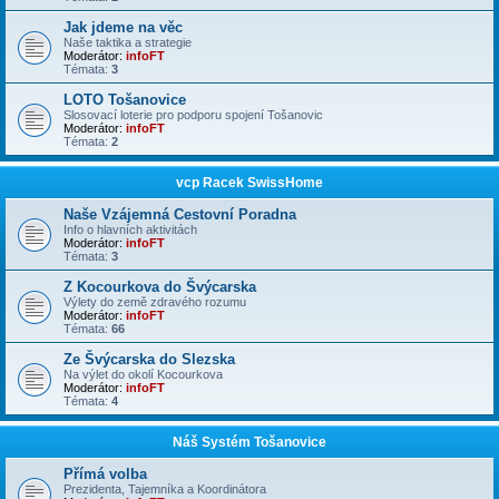
Jak jdeme na věc
Naše taktika a strategie
Moderátor:
infoFT
Témata:
3
LOTO Tošanovice
Slosovací loterie pro podporu spojení Tošanovic
Moderátor:
infoFT
Témata:
2
vcp Racek SwissHome
Naše Vzájemná Cestovní Poradna
Info o hlavních aktivitách
Moderátor:
infoFT
Témata:
3
Z Kocourkova do Švýcarska
Výlety do země zdravého rozumu
Moderátor:
infoFT
Témata:
66
Ze Švýcarska do Slezska
Na výlet do okolí Kocourkova
Moderátor:
infoFT
Témata:
4
Náš Systém Tošanovice
Přímá volba
Prezidenta, Tajemníka a Koordinátora