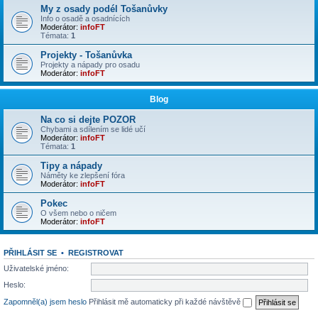
My z osady podél Tošanůvky
Info o osadě a osadnících
Moderátor:
infoFT
Témata:
1
Projekty - Tošanůvka
Projekty a nápady pro osadu
Moderátor:
infoFT
Blog
Na co si dejte POZOR
Chybami a sdílením se lidé učí
Moderátor:
infoFT
Témata:
1
Tipy a nápady
Náměty ke zlepšení fóra
Moderátor:
infoFT
Pokec
O všem nebo o ničem
Moderátor:
infoFT
PŘIHLÁSIT SE
•
REGISTROVAT
Uživatelské jméno:
Heslo:
Zapomněl(a) jsem heslo
Přihlásit mě automaticky při každé návštěvě