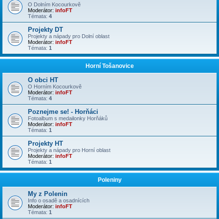
O Dolním Kocourkově
Moderátor:
infoFT
Témata:
4
Projekty DT
Projekty a nápady pro Dolní oblast
Moderátor:
infoFT
Témata:
1
Horní Tošanovice
O obci HT
O Horním Kocourkově
Moderátor:
infoFT
Témata:
4
Poznejme se! - Horňáci
Fotoalbum s medailonky Horňáků
Moderátor:
infoFT
Témata:
1
Projekty HT
Projekty a nápady pro Horní oblast
Moderátor:
infoFT
Témata:
1
Poleniny
My z Polenin
Info o osadě a osadnících
Moderátor:
infoFT
Témata:
1