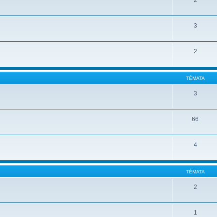
2
3
2
TÉMATA
3
66
4
TÉMATA
2
1