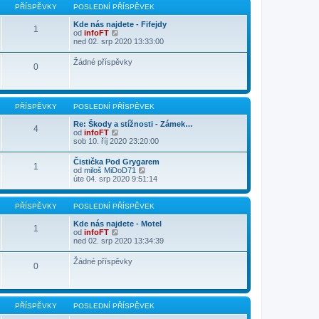
p
p
PŘÍSPĚVKY
POSLEDNÍ PŘÍSPĚVEK
o
ě
s
v
Kde nás najdete - Fifejdy
l
1
e
Z
od
infoFT
e
k
o
ned 02. srp 2020 13:33:00
d
b
n
r
í
Žádné příspěvky
0
a
p
z
ř
i
í
t
s
p
p
PŘÍSPĚVKY
POSLEDNÍ PŘÍSPĚVEK
o
ě
s
v
Re: Škody a stížnosti - Zámek…
l
4
e
Z
od
infoFT
e
k
o
sob 10. říj 2020 23:20:00
d
b
n
r
í
Čistička Pod Grygarem
1
a
p
Z
od
miloš MiDoD71
z
ř
o
úte 04. srp 2020 9:51:14
i
í
b
t
s
r
p
p
a
PŘÍSPĚVKY
POSLEDNÍ PŘÍSPĚVEK
o
ě
z
s
v
i
Kde nás najdete - Motel
l
1
e
t
Z
od
infoFT
e
k
p
o
ned 02. srp 2020 13:34:39
d
o
b
n
s
r
í
Žádné příspěvky
l
0
a
p
e
z
ř
d
i
í
n
t
s
í
p
p
PŘÍSPĚVKY
POSLEDNÍ PŘÍSPĚVEK
p
o
ě
ř
s