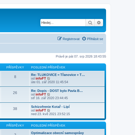
Hledat
Pokročilé hledání
Registrovat
Přihlásit se
Právě je pát 07. srp 2026 18:43:55
PŘÍSPĚVKY
POSLEDNÍ PŘÍSPĚVEK
Re: TLUKOVICE = Třanovice + T…
8
Z
od
infoFT
o
úte 01. zář 2020 11:45:54
b
r
Re: Dopis - DOST bylo Pavla B…
26
a
Z
od
infoFT
z
o
stř 16. zář 2020 23:44:45
i
b
t
r
Schizofrenie Kotař - Lipí
p
38
a
Z
od
infoFT
o
z
o
ned 23. kvě 2021 23:52:15
s
i
b
l
t
r
e
p
a
d
PŘÍSPĚVKY
POSLEDNÍ PŘÍSPĚVEK
o
z
n
s
i
í
Optimalizace obecní samosprávy
l