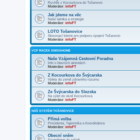
Rychlík z Kocourkova do Tošanovic
Moderátor:
infoFT
Jak jdeme na věc
Naše taktika a strategie
Moderátor:
infoFT
LOTO Tošanovice
Slosovací loterie pro podporu spojení Tošanovic
Moderátor:
infoFT
VCP RACEK SWISSHOME
Naše Vzájemná Cestovní Poradna
Info o hlavních aktivitách
Moderátor:
infoFT
Z Kocourkova do Švýcarska
Výlety do země zdravého rozumu
Moderátor:
infoFT
Ze Švýcarska do Slezska
Na výlet do okolí Kocourkova
Moderátor:
infoFT
NÁŠ SYSTÉM TOŠANOVICE
Přímá volba
Prezidenta, Tajemníka a Koordinátora
Moderátor:
infoFT
Obecní sněm
Suverénem 4x ročně