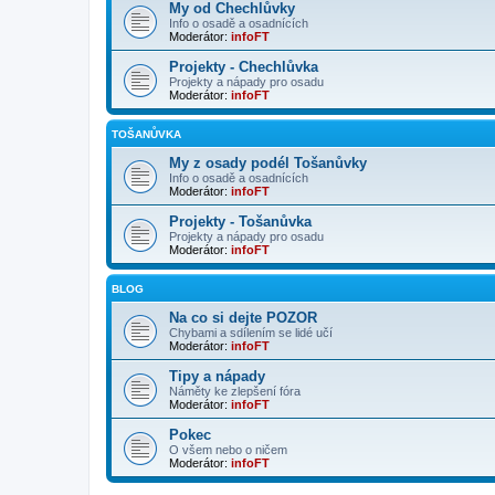
My od Chechlůvky
Info o osadě a osadnících
Moderátor:
infoFT
Projekty - Chechlůvka
Projekty a nápady pro osadu
Moderátor:
infoFT
TOŠANŮVKA
My z osady podél Tošanůvky
Info o osadě a osadnících
Moderátor:
infoFT
Projekty - Tošanůvka
Projekty a nápady pro osadu
Moderátor:
infoFT
BLOG
Na co si dejte POZOR
Chybami a sdílením se lidé učí
Moderátor:
infoFT
Tipy a nápady
Náměty ke zlepšení fóra
Moderátor:
infoFT
Pokec
O všem nebo o ničem
Moderátor:
infoFT