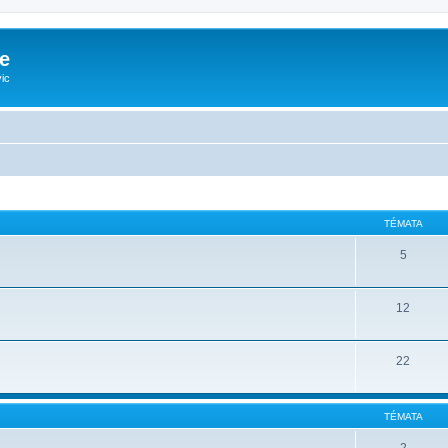
e
ic
TÉMATA
5
12
22
TÉMATA