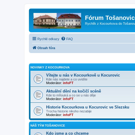
Fórum Tošanovic
Rychlík z Kocourkova do Tošanov
Rychlé odkazy
FAQ
Obsah fóra
NOVINKY Z KOCOURKOVA
Vítejte u nás v Kocourkově u Kocurovic
Kde nás najdete a co uvidíte
Moderátor:
infoFT
Aktuální dění na kočičí scéně
Kde to mňouká a co se u nás děje
Moderátor:
infoFT
Historie Kocourkova u Kocurovic ve Slezsku
Trocha historie nikoho nezabije
Moderátor:
infoFT
NÁŠ TÝM TOŠANOVICE
Kdo jsme a co chceme