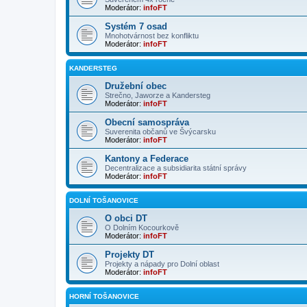
Moderátor:
infoFT
Systém 7 osad
Mnohotvárnost bez konfliktu
Moderátor:
infoFT
KANDERSTEG
Družební obec
Strečno, Jaworze a Kandersteg
Moderátor:
infoFT
Obecní samospráva
Suverenita občanů ve Švýcarsku
Moderátor:
infoFT
Kantony a Federace
Decentralizace a subsidiarita státní správy
Moderátor:
infoFT
DOLNÍ TOŠANOVICE
O obci DT
O Dolním Kocourkově
Moderátor:
infoFT
Projekty DT
Projekty a nápady pro Dolní oblast
Moderátor:
infoFT
HORNÍ TOŠANOVICE