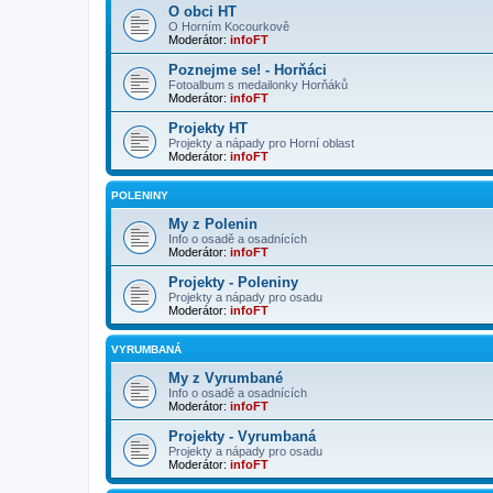
O obci HT
O Horním Kocourkově
Moderátor:
infoFT
Poznejme se! - Horňáci
Fotoalbum s medailonky Horňáků
Moderátor:
infoFT
Projekty HT
Projekty a nápady pro Horní oblast
Moderátor:
infoFT
POLENINY
My z Polenin
Info o osadě a osadnících
Moderátor:
infoFT
Projekty - Poleniny
Projekty a nápady pro osadu
Moderátor:
infoFT
VYRUMBANÁ
My z Vyrumbané
Info o osadě a osadnících
Moderátor:
infoFT
Projekty - Vyrumbaná
Projekty a nápady pro osadu
Moderátor:
infoFT