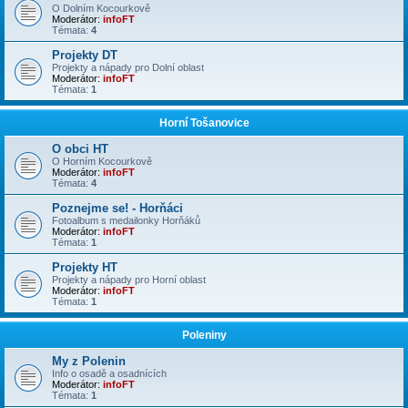
O Dolním Kocourkově
Moderátor:
infoFT
Témata:
4
Projekty DT
Projekty a nápady pro Dolní oblast
Moderátor:
infoFT
Témata:
1
Horní Tošanovice
O obci HT
O Horním Kocourkově
Moderátor:
infoFT
Témata:
4
Poznejme se! - Horňáci
Fotoalbum s medailonky Horňáků
Moderátor:
infoFT
Témata:
1
Projekty HT
Projekty a nápady pro Horní oblast
Moderátor:
infoFT
Témata:
1
Poleniny
My z Polenin
Info o osadě a osadnících
Moderátor:
infoFT
Témata:
1