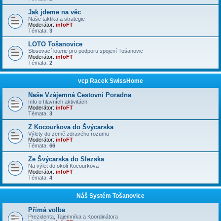
Jak jdeme na věc
Naše taktika a strategie
Moderátor:
infoFT
Témata:
3
LOTO Tošanovice
Slosovací loterie pro podporu spojení Tošanovic
Moderátor:
infoFT
Témata:
2
vcp Racek SwissHome
Naše Vzájemná Cestovní Poradna
Info o hlavních aktivitách
Moderátor:
infoFT
Témata:
3
Z Kocourkova do Švýcarska
Výlety do země zdravého rozumu
Moderátor:
infoFT
Témata:
66
Ze Švýcarska do Slezska
Na výlet do okolí Kocourkova
Moderátor:
infoFT
Témata:
4
Náš Systém Tošanovice
Přímá volba
Prezidenta, Tajemníka a Koordinátora