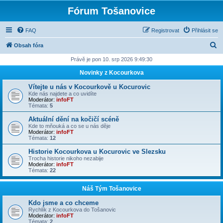
Fórum Tošanovice
FAQ
Registrovat
Přihlásit se
H
Obsah fóra
l
Právě je pon 10. srp 2026 9:49:30
e
Novinky z Kocourkova
d
Vítejte u nás v Kocourkově u Kocurovic
a
Kde nás najdete a co uvidíte
Moderátor:
infoFT
t
Témata:
5
Aktuální dění na kočičí scéně
Kde to mňouká a co se u nás děje
Moderátor:
infoFT
Témata:
12
Historie Kocourkova u Kocurovic ve Slezsku
Trocha historie nikoho nezabije
Moderátor:
infoFT
Témata:
22
Náš Tým Tošanovice
Kdo jsme a co chceme
Rychlík z Kocourkova do Tošanovic
Moderátor:
infoFT
Témata:
2