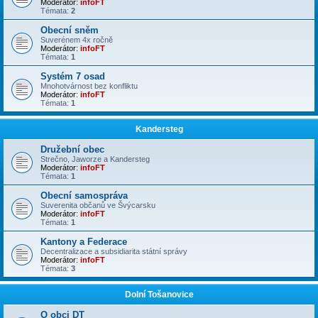
Moderátor:
infoFT
Témata:
2
Obecní sněm
Suverénem 4x ročně
Moderátor:
infoFT
Témata:
1
Systém 7 osad
Mnohotvárnost bez konfliktu
Moderátor:
infoFT
Témata:
1
Kandersteg
Družební obec
Strečno, Jaworze a Kandersteg
Moderátor:
infoFT
Témata:
1
Obecní samospráva
Suverenita občanů ve Švýcarsku
Moderátor:
infoFT
Témata:
1
Kantony a Federace
Decentralizace a subsidiarita státní správy
Moderátor:
infoFT
Témata:
3
Dolní Tošanovice
O obci DT