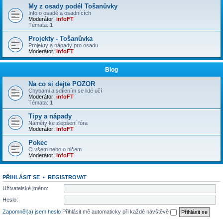
My z osady podél Tošanůvky
Info o osadě a osadnících
Moderátor:
infoFT
Témata:
1
Projekty - Tošanůvka
Projekty a nápady pro osadu
Moderátor:
infoFT
Blog
Na co si dejte POZOR
Chybami a sdílením se lidé učí
Moderátor:
infoFT
Témata:
1
Tipy a nápady
Náměty ke zlepšení fóra
Moderátor:
infoFT
Pokec
O všem nebo o ničem
Moderátor:
infoFT
PŘIHLÁSIT SE
•
REGISTROVAT
Uživatelské jméno:
Heslo:
Zapomněl(a) jsem heslo
Přihlásit mě automaticky při každé návštěvě