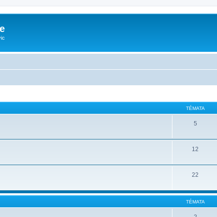
e
ic
TÉMATA
5
12
22
TÉMATA