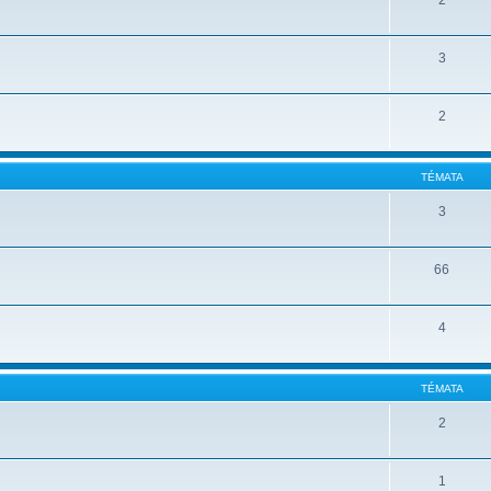
2
3
2
TÉMATA
3
66
4
TÉMATA
2
1