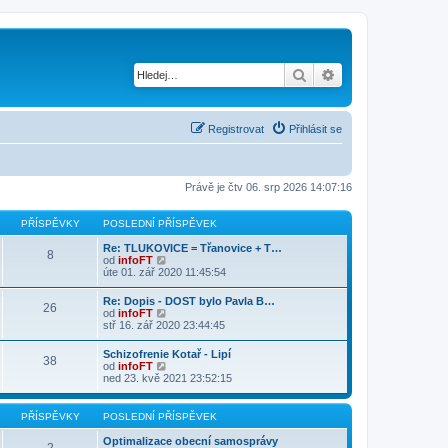
Hledat
Pokročilé hledání
Registrovat
Přihlásit se
Právě je čtv 06. srp 2026 14:07:16
PŘÍSPĚVKY
POSLEDNÍ PŘÍSPĚVEK
Re: TLUKOVICE = Třanovice + T…
8
Z
od
infoFT
o
úte 01. zář 2020 11:45:54
b
r
Re: Dopis - DOST bylo Pavla B…
26
a
Z
od
infoFT
z
o
stř 16. zář 2020 23:44:45
i
b
t
r
Schizofrenie Kotař - Lipí
p
38
a
Z
od
infoFT
o
z
o
ned 23. kvě 2021 23:52:15
s
i
b
l
t
r
e
p
a
d
PŘÍSPĚVKY
POSLEDNÍ PŘÍSPĚVEK
o
z
n
s
i
í
Optimalizace obecní samosprávy
l