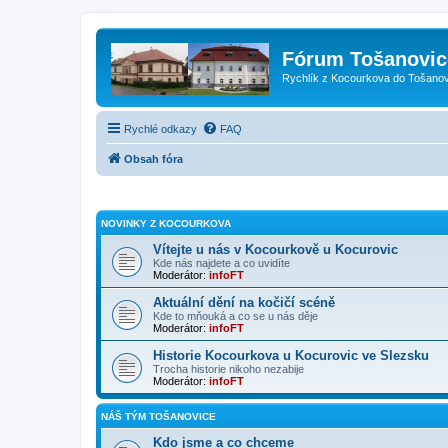
Fórum Tošanovic
Rychlík z Kocourkova do Tošanov
Rychlé odkazy
FAQ
Obsah fóra
NOVINKY Z KOCOURKOVA
Vítejte u nás v Kocourkově u Kocurovic
Kde nás najdete a co uvidíte
Moderátor:
infoFT
Aktuální dění na kočičí scéně
Kde to mňouká a co se u nás děje
Moderátor:
infoFT
Historie Kocourkova u Kocurovic ve Slezsku
Trocha historie nikoho nezabije
Moderátor:
infoFT
NÁŠ TÝM TOŠANOVICE
Kdo jsme a co chceme