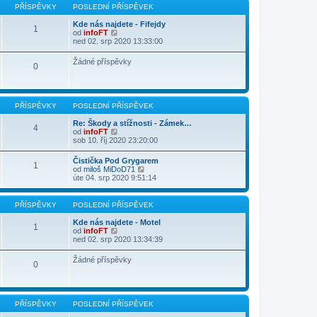
p
p
PŘÍSPĚVKY
POSLEDNÍ PŘÍSPĚVEK
o
ě
s
v
Kde nás najdete - Fifejdy
l
1
e
Z
od
infoFT
e
k
o
ned 02. srp 2020 13:33:00
d
b
n
r
í
Žádné příspěvky
0
a
p
z
ř
i
í
t
s
p
p
PŘÍSPĚVKY
POSLEDNÍ PŘÍSPĚVEK
o
ě
s
v
Re: Škody a stížnosti - Zámek…
l
4
e
Z
od
infoFT
e
k
o
sob 10. říj 2020 23:20:00
d
b
n
r
í
Čistička Pod Grygarem
1
a
p
Z
od
miloš MiDoD71
z
ř
o
úte 04. srp 2020 9:51:14
i
í
b
t
s
r
p
p
a
PŘÍSPĚVKY
POSLEDNÍ PŘÍSPĚVEK
o
ě
z
s
v
i
Kde nás najdete - Motel
l
1
e
t
Z
od
infoFT
e
k
p
o
ned 02. srp 2020 13:34:39
d
o
b
n
s
r
í
Žádné příspěvky
l
0
a
p
e
z
ř
d
i
í
n
t
s
í
p
p
PŘÍSPĚVKY
POSLEDNÍ PŘÍSPĚVEK
p
o
ě
ř
s