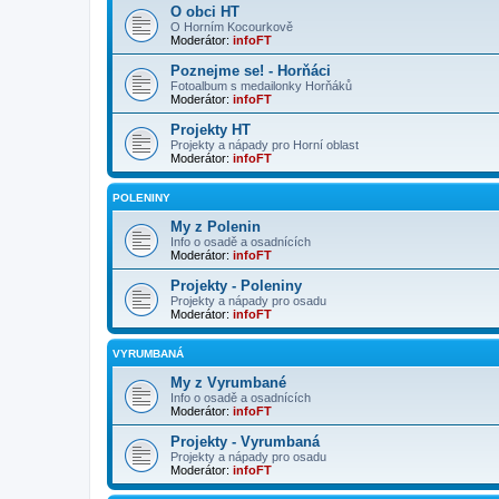
O obci HT
O Horním Kocourkově
Moderátor:
infoFT
Poznejme se! - Horňáci
Fotoalbum s medailonky Horňáků
Moderátor:
infoFT
Projekty HT
Projekty a nápady pro Horní oblast
Moderátor:
infoFT
POLENINY
My z Polenin
Info o osadě a osadnících
Moderátor:
infoFT
Projekty - Poleniny
Projekty a nápady pro osadu
Moderátor:
infoFT
VYRUMBANÁ
My z Vyrumbané
Info o osadě a osadnících
Moderátor:
infoFT
Projekty - Vyrumbaná
Projekty a nápady pro osadu
Moderátor:
infoFT