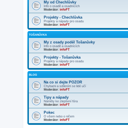
My od Chechlůvky
Info o osadě a osadnících
Moderátor:
infoFT
Projekty - Chechlůvka
Projekty a nápady pro osadu
Moderátor:
infoFT
TOŠANŮVKA
My z osady podél Tošanůvky
Info o osadě a osadnících
Moderátor:
infoFT
Projekty - Tošanůvka
Projekty a nápady pro osadu
Moderátor:
infoFT
BLOG
Na co si dejte POZOR
Chybami a sdílením se lidé učí
Moderátor:
infoFT
Tipy a nápady
Náměty ke zlepšení fóra
Moderátor:
infoFT
Pokec
O všem nebo o ničem
Moderátor:
infoFT