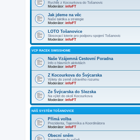
Rychlík z Kocourkova do Tošanovic
Moderátor:
infoFT
Jak jdeme na věc
Naše taktika a strategie
Moderátor:
infoFT
LOTO Tošanovice
Slosovací loterie pro podporu spojení Tošanovic
Moderátor:
infoFT
VCP RACEK SWISSHOME
Naše Vzájemná Cestovní Poradna
Info o hlavních aktivitách
Moderátor:
infoFT
Z Kocourkova do Švýcarska
Výlety do země zdravého rozumu
Moderátor:
infoFT
Ze Švýcarska do Slezska
Na výlet do okolí Kocourkova
Moderátor:
infoFT
NÁŠ SYSTÉM TOŠANOVICE
Přímá volba
Prezidenta, Tajemníka a Koordinátora
Moderátor:
infoFT
Obecní sněm
Suverénem 4x ročně