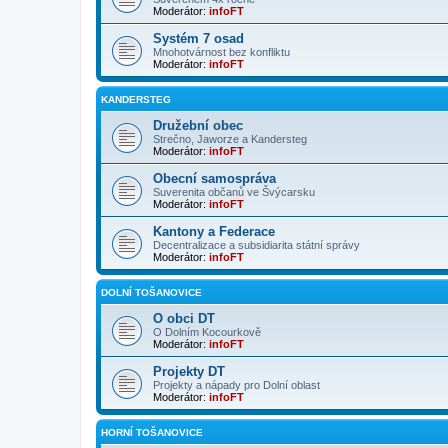
Moderátor:
infoFT
Systém 7 osad
Mnohotvárnost bez konfliktu
Moderátor:
infoFT
KANDERSTEG
Družební obec
Strečno, Jaworze a Kandersteg
Moderátor:
infoFT
Obecní samospráva
Suverenita občanů ve Švýcarsku
Moderátor:
infoFT
Kantony a Federace
Decentralizace a subsidiarita státní správy
Moderátor:
infoFT
DOLNÍ TOŠANOVICE
O obci DT
O Dolním Kocourkově
Moderátor:
infoFT
Projekty DT
Projekty a nápady pro Dolní oblast
Moderátor:
infoFT
HORNÍ TOŠANOVICE