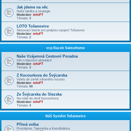
Jak jdeme na věc
Naše taktika a strategie
Moderátor:
infoFT
Témata:
3
LOTO Tošanovice
Slosovací loterie pro podporu spojení Tošanovic
Moderátor:
infoFT
Témata:
2
vcp Racek SwissHome
Naše Vzájemná Cestovní Poradna
Info o hlavních aktivitách
Moderátor:
infoFT
Témata:
3
Z Kocourkova do Švýcarska
Výlety do země zdravého rozumu
Moderátor:
infoFT
Témata:
66
Ze Švýcarska do Slezska
Na výlet do okolí Kocourkova
Moderátor:
infoFT
Témata:
4
Náš Systém Tošanovice
Přímá volba
Prezidenta, Tajemníka a Koordinátora