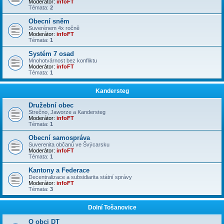
Moderátor:
infoFT
Témata:
2
Obecní sněm
Suverénem 4x ročně
Moderátor:
infoFT
Témata:
1
Systém 7 osad
Mnohotvárnost bez konfliktu
Moderátor:
infoFT
Témata:
1
Kandersteg
Družební obec
Strečno, Jaworze a Kandersteg
Moderátor:
infoFT
Témata:
1
Obecní samospráva
Suverenita občanů ve Švýcarsku
Moderátor:
infoFT
Témata:
1
Kantony a Federace
Decentralizace a subsidiarita státní správy
Moderátor:
infoFT
Témata:
3
Dolní Tošanovice
O obci DT