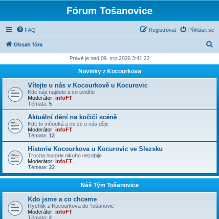
Fórum Tošanovice
FAQ
Registrovat
Přihlásit se
H
Obsah fóra
l
Právě je ned 09. srp 2026 3:41:22
e
Novinky z Kocourkova
d
Vítejte u nás v Kocourkově u Kocurovic
a
Kde nás najdete a co uvidíte
Moderátor:
infoFT
t
Témata:
5
Aktuální dění na kočičí scéně
Kde to mňouká a co se u nás děje
Moderátor:
infoFT
Témata:
12
Historie Kocourkova u Kocurovic ve Slezsku
Trocha historie nikoho nezabije
Moderátor:
infoFT
Témata:
22
Náš Tým Tošanovice
Kdo jsme a co chceme
Rychlík z Kocourkova do Tošanovic
Moderátor:
infoFT
Témata:
2