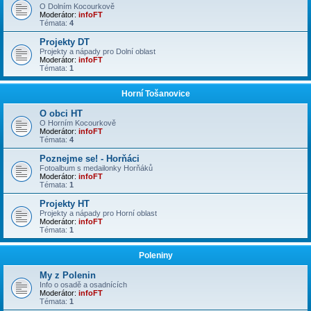
O Dolním Kocourkově
Moderátor:
infoFT
Témata:
4
Projekty DT
Projekty a nápady pro Dolní oblast
Moderátor:
infoFT
Témata:
1
Horní Tošanovice
O obci HT
O Horním Kocourkově
Moderátor:
infoFT
Témata:
4
Poznejme se! - Horňáci
Fotoalbum s medailonky Horňáků
Moderátor:
infoFT
Témata:
1
Projekty HT
Projekty a nápady pro Horní oblast
Moderátor:
infoFT
Témata:
1
Poleniny
My z Polenin
Info o osadě a osadnících
Moderátor:
infoFT
Témata:
1