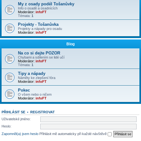
My z osady podél Tošanůvky
Info o osadě a osadnících
Moderátor:
infoFT
Témata:
1
Projekty - Tošanůvka
Projekty a nápady pro osadu
Moderátor:
infoFT
Blog
Na co si dejte POZOR
Chybami a sdílením se lidé učí
Moderátor:
infoFT
Témata:
1
Tipy a nápady
Náměty ke zlepšení fóra
Moderátor:
infoFT
Pokec
O všem nebo o ničem
Moderátor:
infoFT
PŘIHLÁSIT SE
•
REGISTROVAT
Uživatelské jméno:
Heslo:
Zapomněl(a) jsem heslo
Přihlásit mě automaticky při každé návštěvě