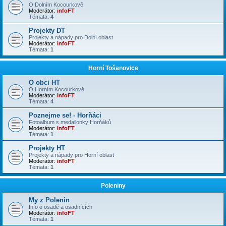
O Dolním Kocourkově
Moderátor:
infoFT
Témata:
4
Projekty DT
Projekty a nápady pro Dolní oblast
Moderátor:
infoFT
Témata:
1
Horní Tošanovice
O obci HT
O Horním Kocourkově
Moderátor:
infoFT
Témata:
4
Poznejme se! - Horňáci
Fotoalbum s medailonky Horňáků
Moderátor:
infoFT
Témata:
1
Projekty HT
Projekty a nápady pro Horní oblast
Moderátor:
infoFT
Témata:
1
Poleniny
My z Polenin
Info o osadě a osadnících
Moderátor:
infoFT
Témata:
1