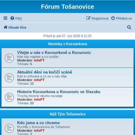
Fórum Tošanovice
FAQ
Registrovat
Přihlásit se
H
Obsah fóra
l
Právě je pát 07. srp 2026 6:11:25
e
Novinky z Kocourkova
d
Vítejte u nás v Kocourkově u Kocurovic
a
Kde nás najdete a co uvidíte
Moderátor:
infoFT
t
Témata:
5
Aktuální dění na kočičí scéně
Kde to mňouká a co se u nás děje
Moderátor:
infoFT
Témata:
12
Historie Kocourkova u Kocurovic ve Slezsku
Trocha historie nikoho nezabije
Moderátor:
infoFT
Témata:
22
Náš Tým Tošanovice
Kdo jsme a co chceme
Rychlík z Kocourkova do Tošanovic
Moderátor:
infoFT
Témata:
2