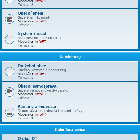
Moderátor:
infoFT
Témata:
2
Obecní sněm
Suverénem 4x ročně
Moderátor:
infoFT
Témata:
1
Systém 7 osad
Mnohotvárnost bez konfliktu
Moderátor:
infoFT
Témata:
1
Kandersteg
Družební obec
Strečno, Jaworze a Kandersteg
Moderátor:
infoFT
Témata:
1
Obecní samospráva
Suverenita občanů ve Švýcarsku
Moderátor:
infoFT
Témata:
1
Kantony a Federace
Decentralizace a subsidiarita státní správy
Moderátor:
infoFT
Témata:
3
Dolní Tošanovice
O obci DT