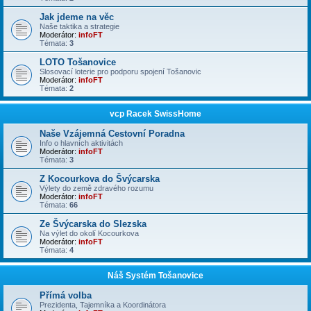
Jak jdeme na věc
Naše taktika a strategie
Moderátor:
infoFT
Témata:
3
LOTO Tošanovice
Slosovací loterie pro podporu spojení Tošanovic
Moderátor:
infoFT
Témata:
2
vcp Racek SwissHome
Naše Vzájemná Cestovní Poradna
Info o hlavních aktivitách
Moderátor:
infoFT
Témata:
3
Z Kocourkova do Švýcarska
Výlety do země zdravého rozumu
Moderátor:
infoFT
Témata:
66
Ze Švýcarska do Slezska
Na výlet do okolí Kocourkova
Moderátor:
infoFT
Témata:
4
Náš Systém Tošanovice
Přímá volba
Prezidenta, Tajemníka a Koordinátora