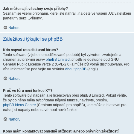
Jak můžu najít všechny svoje přílohy?
Seznam se všemi přílohami, které jste nahráli, najdete ve vašem „Uživatelském
panelu“ v sekci „Přílohy“.
Nahoru
Záležitosti týkající se phpBB
Kdo napsal toto diskusní fórum?
Tento software (v jeho nemodifikované podobě) byl vytvořen, zveřejněn a
chráněn autorskými právy
phpBB Limited
. phpBB je dostupné pod GNU
General Public License verze 2 (GPL-2.0) a může být volně distribuováno. Pro
více informací se podívejte na stránku
About phpBB
(angl.).
Nahoru
Proč ve fóru není funkce XY?
Tento software byl napsán a je licencován přes phpBB Limited. Pokud věříte,
že by do něho měla být přidána nějaká funkce, navštivte, prosím,
phpBB Ideas Centre
(Centrum nápadů pro phpBB), kde můžete hlasovat pro
existující nápady nebo navrhnout nové funkce.
Nahoru
Koho mám kontaktovat ohledně stížnosti a/nebo právních záležitostí