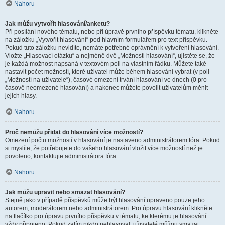
Nahoru
Jak můžu vytvořit hlasování/anketu?
Při posílání nového tématu, nebo při úpravě prvního příspěvku tématu, klikněte
na záložku „Vytvořit hlasování“ pod hlavním formulářem pro text příspěvku.
Pokud tuto záložku nevidíte, nemáte potřebné oprávnění k vytvoření hlasování.
Vložte „Hlasovací otázku“ a nejméně dvě „Možnosti hlasování“, ujistěte se, že
je každá možnost napsaná v textovém poli na vlastním řádku. Můžete také
nastavit počet možností, které uživatel může během hlasování vybrat (v poli
„Možností na uživatele“), časové omezení trvání hlasování ve dnech (0 pro
časově neomezené hlasování) a nakonec můžete povolit uživatelům měnit
jejich hlasy.
Nahoru
Proč nemůžu přidat do hlasování více možností?
Omezení počtu možností v hlasování je nastaveno administrátorem fóra. Pokud
si myslíte, že potřebujete do vašeho hlasování vložit více možností než je
povoleno, kontaktujte administrátora fóra.
Nahoru
Jak můžu upravit nebo smazat hlasování?
Stejně jako v případě příspěvků může být hlasování upraveno pouze jeho
autorem, moderátorem nebo administrátorem. Pro úpravu hlasování klikněte
na tlačítko pro úpravu prvního příspěvku v tématu, ke kterému je hlasování
vždy připojeno. Pokud zatím nikdo nehlasoval, uživatelé můžou smazat