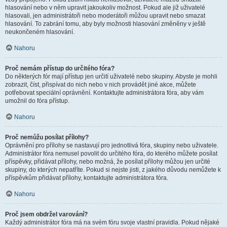
hlasování nebo v něm upravit jakoukoliv možnost. Pokud ale již uživatelé
hlasovali, jen administrátoři nebo moderátoři můžou upravit nebo smazat
hlasování. To zabrání tomu, aby byly možnosti hlasování změněny v ještě
neukončeném hlasování.
Nahoru
Proč nemám přístup do určitého fóra?
Do některých fór mají přístup jen určití uživatelé nebo skupiny. Abyste je mohli
zobrazit, číst, přispívat do nich nebo v nich provádět jiné akce, můžete
potřebovat speciální oprávnění. Kontaktujte administrátora fóra, aby vám
umožnil do fóra přístup.
Nahoru
Proč nemůžu posílat přílohy?
Oprávnění pro přílohy se nastavují pro jednotlivá fóra, skupiny nebo uživatele.
Administrátor fóra nemusel povolit do určitého fóra, do kterého můžete posílat
příspěvky, přidávat přílohy, nebo možná, že posílat přílohy můžou jen určité
skupiny, do kterých nepatříte. Pokud si nejste jisti, z jakého důvodu nemůžete k
příspěvkům přidávat přílohy, kontaktujte administrátora fóra.
Nahoru
Proč jsem obdržel varování?
Každý administrátor fóra má na svém fóru svoje vlastní pravidla. Pokud nějaké