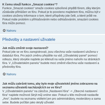
K čemu slouží funkce „Smazat cookies“?
Funkce „Smazat cookies“ smaže cookies vytvořené phpBB fórem, díky kterým
zůstáváte přihlášen ve fóru. Pokud je to povoleno majitelem fóra, můžou být v
cookies uloženy informace o tom, které příspěvky jste četli, a které ještě ne.
Pokud máte problém s přihlašováním nebo odhlašováním, smazání cookies
fóra může pomoci.
Nahoru
Předvolby a nastavení uživatele
Jak můžu změnit svoje nastavení?
Pokud jste se ve fóru zaregistrovali, jsou všechna vaše nastavení uložena v
databázi fóra. Pro jejich změnu přejděte na váš „Uživatelský panel“ pomocí
odkazu, který obvykle najdete po kliknutí na vaše jméno nahoře na stránkách
fóra. V „Uživatelském panelu“ budete moci změnit všechna vaše nastavení a
předvolby fóra.
Nahoru
Jak můžu zabránit tomu, aby bylo moje uživatelské jméno zobrazeno na
seznamu uživatelů nacházejících se ve fóru?
V „Uživatelském panelu“ na záložce „Nastavení fóra“ -> „Obecné nastavení
fóra“ najdete možnost
Skrýt můj online stav
. Pokud u této možnosti nastavíte
„Ano“, budete na seznamu viditelní jen pro administrátory, moderátory a sama
sebe. Budete počítán jako skrytý uživatel.