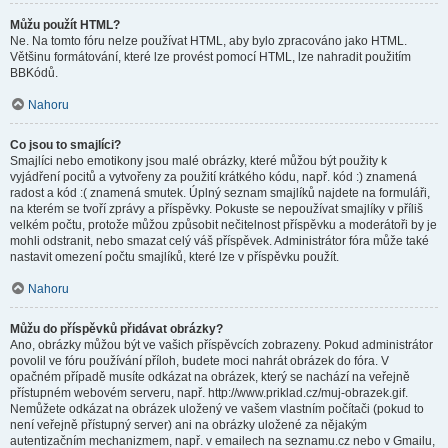
Můžu použít HTML?
Ne. Na tomto fóru nelze používat HTML, aby bylo zpracováno jako HTML.
Většinu formátování, které lze provést pomocí HTML, lze nahradit použitím
BBKódů.
Nahoru
Co jsou to smajlíci?
Smajlíci nebo emotikony jsou malé obrázky, které můžou být použity k
vyjádření pocitů a vytvořeny za použití krátkého kódu, např. kód :) znamená
radost a kód :( znamená smutek. Úplný seznam smajlíků najdete na formuláři,
na kterém se tvoří zprávy a příspěvky. Pokuste se nepoužívat smajlíky v příliš
velkém počtu, protože můžou způsobit nečitelnost příspěvku a moderátoři by je
mohli odstranit, nebo smazat celý váš příspěvek. Administrátor fóra může také
nastavit omezení počtu smajlíků, které lze v příspěvku použít.
Nahoru
Můžu do příspěvků přidávat obrázky?
Ano, obrázky můžou být ve vašich příspěvcích zobrazeny. Pokud administrátor
povolil ve fóru používání příloh, budete moci nahrát obrázek do fóra. V
opačném případě musíte odkázat na obrázek, který se nachází na veřejně
přístupném webovém serveru, např. http://www.priklad.cz/muj-obrazek.gif.
Nemůžete odkázat na obrázek uložený ve vašem vlastním počítači (pokud to
není veřejně přístupný server) ani na obrázky uložené za nějakým
autentizačním mechanizmem, např. v emailech na seznamu.cz nebo v Gmailu,