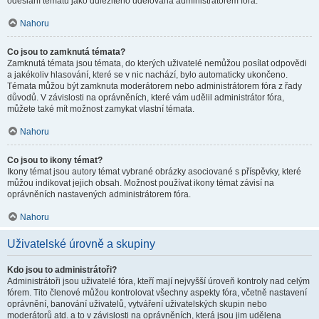
odeslání tématu jako důležitého udělována administrátorem fóra.
Nahoru
Co jsou to zamknutá témata?
Zamknutá témata jsou témata, do kterých uživatelé nemůžou posílat odpovědi
a jakékoliv hlasování, které se v nic nachází, bylo automaticky ukončeno.
Témata můžou být zamknuta moderátorem nebo administrátorem fóra z řady
důvodů. V závislosti na oprávněních, které vám udělil administrátor fóra,
můžete také mít možnost zamykat vlastní témata.
Nahoru
Co jsou to ikony témat?
Ikony témat jsou autory témat vybrané obrázky asociované s příspěvky, které
můžou indikovat jejich obsah. Možnost používat ikony témat závisí na
oprávněních nastavených administrátorem fóra.
Nahoru
Uživatelské úrovně a skupiny
Kdo jsou to administrátoři?
Administrátoři jsou uživatelé fóra, kteří mají nejvyšší úroveň kontroly nad celým
fórem. Tito členové můžou kontrolovat všechny aspekty fóra, včetně nastavení
oprávnění, banování uživatelů, vytváření uživatelských skupin nebo
moderátorů atd. a to v závislosti na oprávněních, která jsou jim udělena