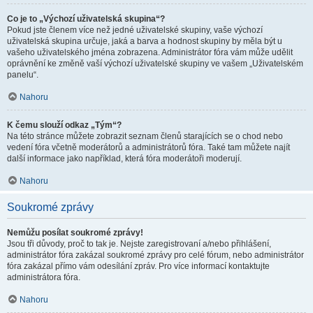
Co je to „Výchozí uživatelská skupina“?
Pokud jste členem více než jedné uživatelské skupiny, vaše výchozí
uživatelská skupina určuje, jaká a barva a hodnost skupiny by měla být u
vašeho uživatelského jména zobrazena. Administrátor fóra vám může udělit
oprávnění ke změně vaší výchozí uživatelské skupiny ve vašem „Uživatelském
panelu“.
Nahoru
K čemu slouží odkaz „Tým“?
Na této stránce můžete zobrazit seznam členů starajících se o chod nebo
vedení fóra včetně moderátorů a administrátorů fóra. Také tam můžete najít
další informace jako například, která fóra moderátoři moderují.
Nahoru
Soukromé zprávy
Nemůžu posílat soukromé zprávy!
Jsou tři důvody, proč to tak je. Nejste zaregistrovaní a/nebo přihlášení,
administrátor fóra zakázal soukromé zprávy pro celé fórum, nebo administrátor
fóra zakázal přímo vám odesílání zpráv. Pro více informací kontaktujte
administrátora fóra.
Nahoru