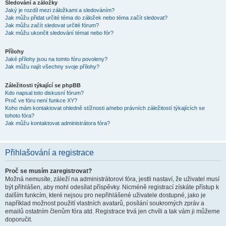
Sledování a záložky
Jaký je rozdíl mezi záložkami a sledováním?
Jak můžu přidat určité téma do záložek nebo téma začít sledovat?
Jak můžu začít sledovat určité fórum?
Jak můžu ukončit sledování témat nebo fór?
Přílohy
Jaké přílohy jsou na tomto fóru povoleny?
Jak můžu najít všechny svoje přílohy?
Záležitosti týkající se phpBB
Kdo napsal toto diskusní fórum?
Proč ve fóru není funkce XY?
Koho mám kontaktovat ohledně stížnosti a/nebo právních záležitostí týkajících se
tohoto fóra?
Jak můžu kontaktovat administrátora fóra?
Přihlašování a registrace
Proč se musím zaregistrovat?
Možná nemusíte, záleží na administrátorovi fóra, jestli nastaví, že uživatel musí
být přihlášen, aby mohl odesílat příspěvky. Nicméně registrací získáte přístup k
dalším funkcím, které nejsou pro nepřihlášené uživatele dostupné, jako je
například možnost použití vlastních avatarů, posílání soukromých zpráv a
emailů ostatním členům fóra atd. Registrace trvá jen chvíli a tak vám ji můžeme
doporučit.