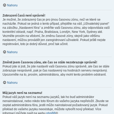
Nahoru
Zobrazení časů není správné!
Je možné, že zobrazený čas je pro jinou časovou zónu, než ve které se
nacházíte. Pokud se jedná o tento případ, přejděte na váš „Uživatelský panel“
na záložku „Nastavení fóra“ a změňte vaši časovou zónu, aby odpovídala vaší
konkrétní oblasti, např. Praha, Bratislava, Londýn, New York, Sydney atd.
Vezměte prosím na vědomí, že změnu časové zóny, stejně jako většinu
nastavení, můžou provádět jen zaregistrovaní uživatelé. Pokud ještě nejste
registrováni, toto je dobrý důvod, proč tak učinit.
Nahoru
Změnil jsem časovou zónu, ale čas se stále nezobrazuje správně!
Pokud jste si jisti, že jste nastavili vaši časovou zónu správně, ale čas se stále
zobrazuje nesprávně, pak je čas nastavený na hodinách serveru nesprávný.
Upozorněte na to, prosím, administrátora, aby mohl tento problém odstranit.
Nahoru
Můj jazyk není na seznamu!
Pokud váš jazyk není na seznamu jazyků, tak ho buď administrátor
nenainstaloval, nebo nikdo toto fórum do vašeho jazyka nepřeložil. Zkuste se
zeptat administrátora fóra, jestli může nainstalovat požadovaný jazyk. Pokud
překlad do vašeho jazyku neexistuje, můžete vytvořit nový překlad. Více
informací můžete najít na webu
phpBB
®.