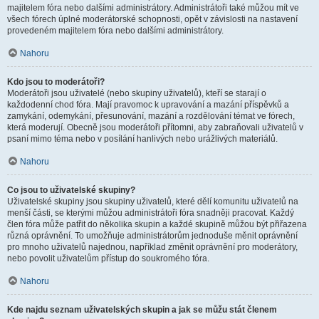
majitelem fóra nebo dalšími administrátory. Administrátoři také můžou mít ve
všech fórech úplné moderátorské schopnosti, opět v závislosti na nastavení
provedeném majitelem fóra nebo dalšími administrátory.
Nahoru
Kdo jsou to moderátoři?
Moderátoři jsou uživatelé (nebo skupiny uživatelů), kteří se starají o
každodenní chod fóra. Mají pravomoc k upravování a mazání příspěvků a
zamykání, odemykání, přesunování, mazání a rozdělování témat ve fórech,
která moderují. Obecně jsou moderátoři přítomni, aby zabraňovali uživatelů v
psaní mimo téma nebo v posílání hanlivých nebo urážlivých materiálů.
Nahoru
Co jsou to uživatelské skupiny?
Uživatelské skupiny jsou skupiny uživatelů, které dělí komunitu uživatelů na
menší části, se kterými můžou administrátoři fóra snadněji pracovat. Každý
člen fóra může patřit do několika skupin a každé skupině můžou být přiřazena
různá oprávnění. To umožňuje administrátorům jednoduše měnit oprávnění
pro mnoho uživatelů najednou, například změnit oprávnění pro moderátory,
nebo povolit uživatelům přístup do soukromého fóra.
Nahoru
Kde najdu seznam uživatelských skupin a jak se můžu stát členem