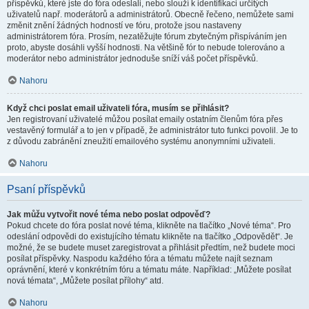
příspěvků, které jste do fóra odeslali, nebo slouží k identifikaci určitých
uživatelů např. moderátorů a administrátorů. Obecně řečeno, nemůžete sami
změnit znění žádných hodností ve fóru, protože jsou nastaveny
administrátorem fóra. Prosím, nezatěžujte fórum zbytečným přispíváním jen
proto, abyste dosáhli vyšší hodnosti. Na většině fór to nebude tolerováno a
moderátor nebo administrátor jednoduše sníží váš počet příspěvků.
Nahoru
Když chci poslat email uživateli fóra, musím se přihlásit?
Jen registrovaní uživatelé můžou posílat emaily ostatním členům fóra přes
vestavěný formulář a to jen v případě, že administrátor tuto funkci povolil. Je to
z důvodu zabránění zneužití emailového systému anonymními uživateli.
Nahoru
Psaní příspěvků
Jak můžu vytvořit nové téma nebo poslat odpověď?
Pokud chcete do fóra poslat nové téma, klikněte na tlačítko „Nové téma“. Pro
odeslání odpovědi do existujícího tématu klikněte na tlačítko „Odpovědět“. Je
možné, že se budete muset zaregistrovat a přihlásit předtím, než budete moci
posílat příspěvky. Naspodu každého fóra a tématu můžete najít seznam
oprávnění, které v konkrétním fóru a tématu máte. Například: „Můžete posílat
nová témata“, „Můžete posílat přílohy“ atd.
Nahoru