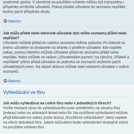
soukromé zprávy. V závislosti na použitém vzhledu můžou být zvýrazněny i
příspěvky od těchto uživatelů. Pokud přidáte uživatele do seznamu nepřátel,
budou jejich příspěvky skryty.
Nahoru
Jak můžu přidat nebo odstranit uživatele do/z mého seznamu přátel nebo
nepřátel?
Uživatele můžete přidat do vašeho seznamu dvěma způsoby. Po kliknutí na
jméno uživatele se dostanete na stránku s profilem uživatele, kde najdete
odkaz, pomocí kterého můžete uživatele přidat do seznamu přátel nebo
nepřátel. Nebo můžete ve vašem „Uživatelském panelu“ na záložce „Přátelé a
nepřátelé“ přímo přidat uživatele do jednoho ze seznamů vložením jejich
uživatelských jmen. Na stejné stránce můžete také odstranit uživatele z vašich
seznamů.
Nahoru
Vyhledávání ve fóru
Jak můžu vyhledávat na celém fóru nebo v jednotlivých fórech?
Vložte hledaný výraz do vyhledávacího pole umístěného na obsahu fóra
(indexu) nebo na stránkách témat nebo fór. Na rozšířené vyhledávání můžete
přejít kliknutím na odkaz (nebo ikonu) „Rozšířené vyhledávání“, který najdete
na všech stránkách fóra. Jakým způsobem bude vyhledávání dostupné závisí
na použitém vzhledu fóra.