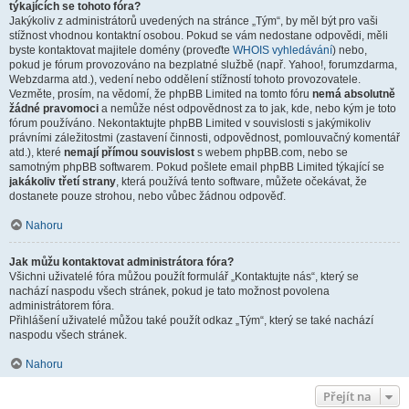
týkajících se tohoto fóra?
Jakýkoliv z administrátorů uvedených na stránce „Tým“, by měl být pro vaši
stížnost vhodnou kontaktní osobou. Pokud se vám nedostane odpovědi, měli
byste kontaktovat majitele domény (proveďte
WHOIS vyhledávání
) nebo,
pokud je fórum provozováno na bezplatné službě (např. Yahoo!, forumzdarma,
Webzdarma atd.), vedení nebo oddělení stížností tohoto provozovatele.
Vezměte, prosím, na vědomí, že phpBB Limited na tomto fóru
nemá absolutně
žádné pravomoci
a nemůže nést odpovědnost za to jak, kde, nebo kým je toto
fórum používáno. Nekontaktujte phpBB Limited v souvislosti s jakýmikoliv
právními záležitostmi (zastavení činnosti, odpovědnost, pomlouvačný komentář
atd.), které
nemají přímou souvislost
s webem phpBB.com, nebo se
samotným phpBB softwarem. Pokud pošlete email phpBB Limited týkající se
jakákoliv třetí strany
, která používá tento software, můžete očekávat, že
dostanete pouze strohou, nebo vůbec žádnou odpověď.
Nahoru
Jak můžu kontaktovat administrátora fóra?
Všichni uživatelé fóra můžou použít formulář „Kontaktujte nás“, který se
nachází naspodu všech stránek, pokud je tato možnost povolena
administrátorem fóra.
Přihlášení uživatelé můžou také použít odkaz „Tým“, který se také nachází
naspodu všech stránek.
Nahoru
Přejít na