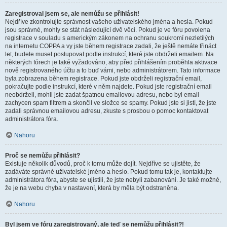
Zaregistroval jsem se, ale nemůžu se přihlásit!
Nejdříve zkontrolujte správnost vašeho uživatelského jména a hesla. Pokud
jsou správné, mohly se stát následující dvě věci. Pokud je ve fóru povolena
registrace v souladu s americkým zákonem na ochranu soukromí nezletilých
na internetu COPPA a vy jste během registrace zadali, že ještě nemáte třináct
let, budete muset postupovat podle instrukcí, které jste obdrželi emailem. Na
některých fórech je také vyžadováno, aby před přihlášením proběhla aktivace
nově registrovaného účtu a to buď vámi, nebo administrátorem. Tato informace
byla zobrazena během registrace. Pokud jste obdrželi registrační email,
pokračujte podle instrukcí, které v něm najdete. Pokud jste registrační email
neobdrželi, mohli jste zadat špatnou emailovou adresu, nebo byl email
zachycen spam filtrem a skončil ve složce se spamy. Pokud jste si jistí, že jste
zadali správnou emailovou adresu, zkuste s prosbou o pomoc kontaktovat
administrátora fóra.
Nahoru
Proč se nemůžu přihlásit?
Existuje několik důvodů, proč k tomu může dojít. Nejdříve se ujistěte, že
zadáváte správné uživatelské jméno a heslo. Pokud tomu tak je, kontaktujte
administrátora fóra, abyste se ujistili, že jste nebyli zabanováni. Je také možné,
že je na webu chyba v nastavení, která by měla být odstraněna.
Nahoru
Byl jsem ve fóru zaregistrovaný, ale teď se nemůžu přihlásit?!