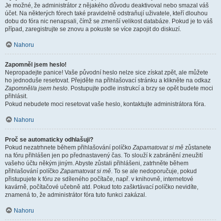
Je možné, že administrátor z nějakého důvodu deaktivoval nebo smazal váš
účet. Na některých fórech také pravidelně odstraňují uživatele, kteří dlouhou
dobu do fóra nic nenapsali, čímž se zmenší velikost databáze. Pokud je to váš
případ, zaregistrujte se znovu a pokuste se více zapojit do diskuzí.
Nahoru
Zapomněl jsem heslo!
Nepropadejte panice! Vaše původní heslo nelze sice získat zpět, ale můžete
ho jednoduše resetovat. Přejděte na přihlašovací stránku a klikněte na odkaz
Zapomněl/a jsem heslo
. Postupujte podle instrukcí a brzy se opět budete moci
přihlásit.
Pokud nebudete moci resetovat vaše heslo, kontaktujte administrátora fóra.
Nahoru
Proč se automaticky odhlašuji?
Pokud nezatrhnete během přihlašování políčko
Zapamatovat si mě
zůstanete
na fóru přihlášen jen po přednastavený čas. To slouží k zabránění zneužití
vašeho účtu někým jiným. Abyste zůstali přihlášeni, zatrhněte během
přihlašování políčko
Zapamatovat si mě
. To se ale nedoporučuje, pokud
přistupujete k fóru ze sdíleného počítače, např. v knihovně, internetové
kavárně, počítačové učebně atd. Pokud toto zaškrtávací políčko nevidíte,
znamená to, že administrátor fóra tuto funkci zakázal.
Nahoru