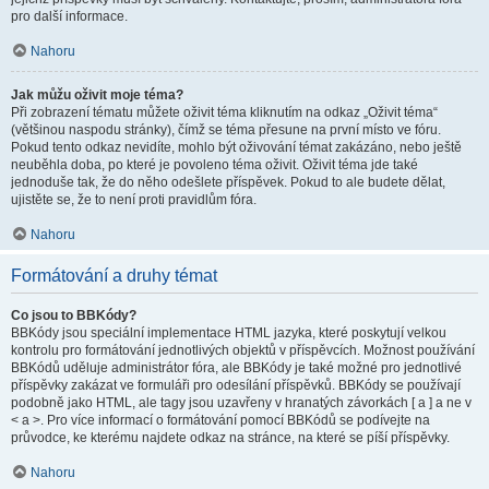
pro další informace.
Nahoru
Jak můžu oživit moje téma?
Při zobrazení tématu můžete oživit téma kliknutím na odkaz „Oživit téma“
(většinou naspodu stránky), čímž se téma přesune na první místo ve fóru.
Pokud tento odkaz nevidíte, mohlo být oživování témat zakázáno, nebo ještě
neuběhla doba, po které je povoleno téma oživit. Oživit téma jde také
jednoduše tak, že do něho odešlete příspěvek. Pokud to ale budete dělat,
ujistěte se, že to není proti pravidlům fóra.
Nahoru
Formátování a druhy témat
Co jsou to BBKódy?
BBKódy jsou speciální implementace HTML jazyka, které poskytují velkou
kontrolu pro formátování jednotlivých objektů v příspěvcích. Možnost používání
BBKódů uděluje administrátor fóra, ale BBKódy je také možné pro jednotlivé
příspěvky zakázat ve formuláři pro odesílání příspěvků. BBKódy se používají
podobně jako HTML, ale tagy jsou uzavřeny v hranatých závorkách [ a ] a ne v
< a >. Pro více informací o formátování pomocí BBKódů se podívejte na
průvodce, ke kterému najdete odkaz na stránce, na které se píší příspěvky.
Nahoru