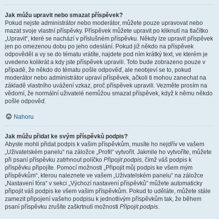
Jak můžu upravit nebo smazat příspěvek?
Pokud nejste administrátor nebo moderátor, můžete pouze upravovat nebo
mazat svoje vlastní příspěvky. Příspěvek můžete upravit po kliknutí na tlačítko
„Upravit“, které se nachází v příslušném příspěvku. Někdy lze upravit příspěvek
jen po omezenou dobu po jeho odeslání. Pokud již někdo na příspěvek
odpověděl a vy se do tématu vrátíte, najdete pod ním krátký text, ve kterém je
uvedeno kolikrát a kdy jste příspěvek upravili. Toto bude zobrazeno pouze v
případě, že někdo do tématu pošle odpověď, ale neobjeví se to, pokud
moderátor nebo administrátor upraví příspěvek, ačkoli ti mohou zanechat na
základě vlastního uvážení vzkaz, proč příspěvek upravili. Vezměte prosím na
vědomí, že normální uživatelé nemůžou smazat příspěvek, když k němu někdo
pošle odpověď.
Nahoru
Jak můžu přidat ke svým příspěvků podpis?
Abyste mohli přidat podpis k vašim příspěvkům, musíte ho nejdřív ve vašem
„Uživatelském panelu“ na záložce „Profil“ vytvořit. Jakmile ho vytvoříte, můžete
při psaní příspěvku zatrhnout políčko
Připojit podpis
, čímž váš podpis k
příspěvku připojíte. Pomocí možnosti „Připojit můj podpis ke všem mým
příspěvkům“, kterou naleznete ve vašem „Uživatelském panelu“ na záložce
„Nastavení fóra“ v sekci „Výchozí nastavení příspěvků“ můžete automaticky
připojit váš podpis ke všem vašim příspěvkům. Pokud to uděláte, můžete stále
zamezit připojení vašeho podpisu k jednotlivým příspěvkům tak, že během
psaní příspěvku zrušíte zaškrtnutí možnosti
Připojit podpis
.