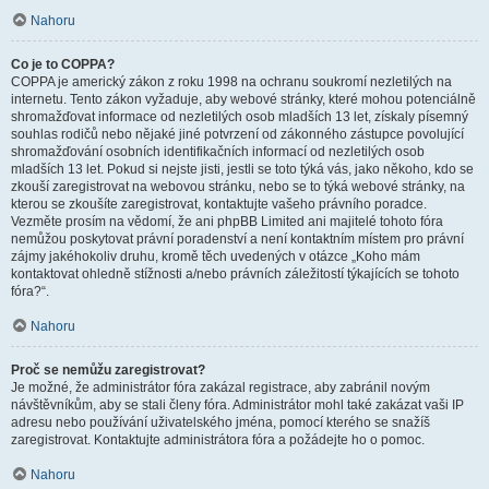
Nahoru
Co je to COPPA?
COPPA je americký zákon z roku 1998 na ochranu soukromí nezletilých na
internetu. Tento zákon vyžaduje, aby webové stránky, které mohou potenciálně
shromažďovat informace od nezletilých osob mladších 13 let, získaly písemný
souhlas rodičů nebo nějaké jiné potvrzení od zákonného zástupce povolující
shromažďování osobních identifikačních informací od nezletilých osob
mladších 13 let. Pokud si nejste jisti, jestli se toto týká vás, jako někoho, kdo se
zkouší zaregistrovat na webovou stránku, nebo se to týká webové stránky, na
kterou se zkoušíte zaregistrovat, kontaktujte vašeho právního poradce.
Vezměte prosím na vědomí, že ani phpBB Limited ani majitelé tohoto fóra
nemůžou poskytovat právní poradenství a není kontaktním místem pro právní
zájmy jakéhokoliv druhu, kromě těch uvedených v otázce „Koho mám
kontaktovat ohledně stížnosti a/nebo právních záležitostí týkajících se tohoto
fóra?“.
Nahoru
Proč se nemůžu zaregistrovat?
Je možné, že administrátor fóra zakázal registrace, aby zabránil novým
návštěvníkům, aby se stali členy fóra. Administrátor mohl také zakázat vaši IP
adresu nebo používání uživatelského jména, pomocí kterého se snažíš
zaregistrovat. Kontaktujte administrátora fóra a požádejte ho o pomoc.
Nahoru