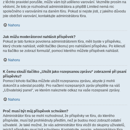
z těchto pravidel porušíte, může vám být uděleno varování. Vezměte prosím na
vědomí, že toto je rozhodnutí administrátora a phpBB Limited nemá nic
společného s varováními na daném fóru. Pokud si nejste jisti, z jakého důvodu
jste obdrželi varování, kontaktujte administrátora fóra.
Nahoru
Jak můžu moderátorovi nahlásit příspěvek?
Pokud je tato funkce povolena administrátorem fóra, měli byste v příspěvku,
který chcete nahlásit, vidět tlačítko (ikonu) pro nahlášení příspěvku. Po kliknutí
na tlačítko se zobrazí formulář, pomocí kterého můžete příspěvek nahlásit.
Nahoru
K čemu slouží tlačítko „Uložit jako rozepsanou zprávu“ zobrazené při psaní
příspěvku?
Pomocí tohoto tlačítka můžete uložit rozepsanou zprávu, abyste ji mohli
dokončit a odeslat později. Pro načtení rozepsaných zpráv přejděte na váš
„Uživatelský panel“, ve kterém naleznete odkaz na vaše rozepsané zprávy.
Nahoru
Proč musí být můj příspěvek schválen?
Administrátor fóra se mohl rozhodnout, že příspěvky ve fóru, do kterého
přispíváte, musí být prohlédnuty předtím, než je budou moci zobrazit ostatní
uživatelé. Je také možné, že vás administrátor fóra vložil do skupiny uživatelů,
jejichž příspěvky musí být schváleny. Kontaktujte, prosím, administrátora fóra