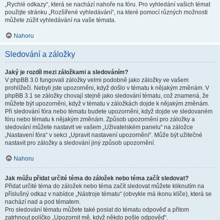
„Rychlé odkazy“, která se nachází nahoře na fóru. Pro vyhledání vašich témat
použijte stránku „Rozšířené vyhledávání“, na které pomocí různých možnosti
můžete zúžit vyhledávání na vaše témata.
Nahoru
Sledování a záložky
Jaký je rozdíl mezi záložkami a sledováním?
V phpBB 3.0 fungovali záložky velmi podobně jako záložky ve vašem
prohlížeči. Nebyli jste upozorněni, když došlo v tématu k nějakým změnám. V
phpBB 3.1 se záložky chovají stejně jako sledování tématu, což znamená, že
můžete být upozorněni, když v tématu v záložkách dojde k nějakým změnám.
Při sledování fóra nebo tématu budete upozorněni, když dojde ve sledovaném
fóru nebo tématu k nějakým změnám. Způsob upozornění pro záložky a
sledování můžete nastavit ve vašem „Uživatelském panelu“ na záložce
„Nastavení fóra“ v sekci „Upravit nastavení upozornění“. Může být užitečné
nastavit pro záložky a sledování jiný způsob upozornění.
Nahoru
Jak můžu přidat určité téma do záložek nebo téma začít sledovat?
Přidat určité téma do záložek nebo téma začít sledovat můžete kliknutím na
příslušný odkaz v nabídce „Nástroje tématu“ (obvykle má ikonu klíče), která se
nachází nad a pod tématem.
Pro sledování tématu můžete také poslat do tématu odpověď a přitom
zatrhnout políčko „Upozornit mě, když někdo pošle odpověď“.