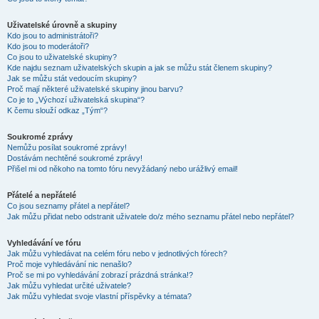
Uživatelské úrovně a skupiny
Kdo jsou to administrátoři?
Kdo jsou to moderátoři?
Co jsou to uživatelské skupiny?
Kde najdu seznam uživatelských skupin a jak se můžu stát členem skupiny?
Jak se můžu stát vedoucím skupiny?
Proč mají některé uživatelské skupiny jinou barvu?
Co je to „Výchozí uživatelská skupina“?
K čemu slouží odkaz „Tým“?
Soukromé zprávy
Nemůžu posílat soukromé zprávy!
Dostávám nechtěné soukromé zprávy!
Přišel mi od někoho na tomto fóru nevyžádaný nebo urážlivý email!
Přátelé a nepřátelé
Co jsou seznamy přátel a nepřátel?
Jak můžu přidat nebo odstranit uživatele do/z mého seznamu přátel nebo nepřátel?
Vyhledávání ve fóru
Jak můžu vyhledávat na celém fóru nebo v jednotlivých fórech?
Proč moje vyhledávání nic nenašlo?
Proč se mi po vyhledávání zobrazí prázdná stránka!?
Jak můžu vyhledat určité uživatele?
Jak můžu vyhledat svoje vlastní příspěvky a témata?