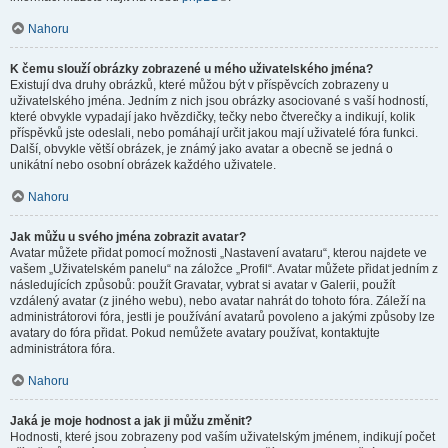
Nahoru
K čemu slouží obrázky zobrazené u mého uživatelského jména?
Existují dva druhy obrázků, které můžou být v příspěvcích zobrazeny u
uživatelského jména. Jedním z nich jsou obrázky asociované s vaší hodností,
které obvykle vypadají jako hvězdičky, tečky nebo čtverečky a indikují, kolik
příspěvků jste odeslali, nebo pomáhají určit jakou mají uživatelé fóra funkci.
Další, obvykle větší obrázek, je známý jako avatar a obecně se jedná o
unikátní nebo osobní obrázek každého uživatele.
Nahoru
Jak můžu u svého jména zobrazit avatar?
Avatar můžete přidat pomocí možnosti „Nastavení avataru“, kterou najdete ve
vašem „Uživatelském panelu“ na záložce „Profil“. Avatar můžete přidat jedním z
následujících způsobů: použít Gravatar, vybrat si avatar v Galerii, použít
vzdálený avatar (z jiného webu), nebo avatar nahrát do tohoto fóra. Záleží na
administrátorovi fóra, jestli je používání avatarů povoleno a jakými způsoby lze
avatary do fóra přidat. Pokud nemůžete avatary používat, kontaktujte
administrátora fóra.
Nahoru
Jaká je moje hodnost a jak ji můžu změnit?
Hodnosti, které jsou zobrazeny pod vaším uživatelským jménem, indikují počet