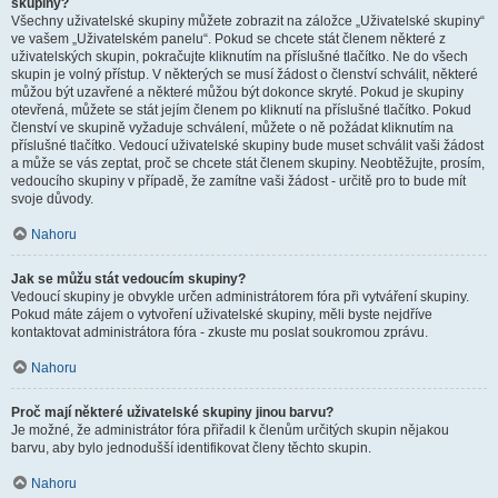
skupiny?
Všechny uživatelské skupiny můžete zobrazit na záložce „Uživatelské skupiny“
ve vašem „Uživatelském panelu“. Pokud se chcete stát členem některé z
uživatelských skupin, pokračujte kliknutím na příslušné tlačítko. Ne do všech
skupin je volný přístup. V některých se musí žádost o členství schválit, některé
můžou být uzavřené a některé můžou být dokonce skryté. Pokud je skupiny
otevřená, můžete se stát jejím členem po kliknutí na příslušné tlačítko. Pokud
členství ve skupině vyžaduje schválení, můžete o ně požádat kliknutím na
příslušné tlačítko. Vedoucí uživatelské skupiny bude muset schválit vaši žádost
a může se vás zeptat, proč se chcete stát členem skupiny. Neobtěžujte, prosím,
vedoucího skupiny v případě, že zamítne vaši žádost - určitě pro to bude mít
svoje důvody.
Nahoru
Jak se můžu stát vedoucím skupiny?
Vedoucí skupiny je obvykle určen administrátorem fóra při vytváření skupiny.
Pokud máte zájem o vytvoření uživatelské skupiny, měli byste nejdříve
kontaktovat administrátora fóra - zkuste mu poslat soukromou zprávu.
Nahoru
Proč mají některé uživatelské skupiny jinou barvu?
Je možné, že administrátor fóra přiřadil k členům určitých skupin nějakou
barvu, aby bylo jednodušší identifikovat členy těchto skupin.
Nahoru