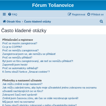
Fórum Tošanovice
FAQ
Registrovat
Přihlásit se
H
Obsah fóra
Často kladené otázky
l
Často kladené otázky
e
d
Přihlašování a registrace
Proč se musím zaregistrovat?
a
Co je to COPPA?
t
Proč se nemůžu zaregistrovat?
Zaregistroval jsem se, ale nemůžu se přihlásit!
Proč se nemůžu přihlásit?
Byl jsem ve fóru zaregistrovaný, ale teď se nemůžu přihlásit?!
Zapomněl jsem heslo!
Proč se automaticky odhlašuji?
K čemu slouží funkce „Smazat cookies“?
Předvolby a nastavení uživatele
Jak můžu změnit svoje nastavení?
Jak můžu zabránit tomu, aby bylo moje uživatelské jméno zobrazeno na seznamu
uživatelů nacházejících se ve fóru?
Zobrazení časů není správné!
Změnil jsem časovou zónu, ale čas se stále nezobrazuje správně!
Můj jazyk není na seznamu!
K čemu slouží obrázky zobrazené u mého uživatelského jména?