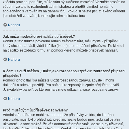
z těchto pravidel porušíte, může vám být uděleno varování. Vezměte prosím na
vědomí, že toto je rozhodnutí administrátora a phpBB Limited nemá nic
společného s varováními na daném fóru. Pokud si nejste jisti, z jakého důvodu
jste obdrželi varování, kontaktujte administrátora fóra.
Nahoru
Jak můžu moderátorovi nahlásit příspěvek?
Pokud je tato funkce povolena administrátorem fóra, měli byste v příspěvku,
který chcete nahlásit, vidět tlačítko (ikonu) pro nahlášení příspěvku. Po kliknutí
na tlačítko se zobrazí formulář, pomocí kterého můžete příspěvek nahlásit.
Nahoru
K čemu slouží tlačítko „Uložit jako rozepsanou zprávu“ zobrazené při psaní
příspěvku?
Pomocí tohoto tlačítka můžete uložit rozepsanou zprávu, abyste ji mohli
dokončit a odeslat později. Pro načtení rozepsaných zpráv přejděte na váš
„Uživatelský panel“, ve kterém naleznete odkaz na vaše rozepsané zprávy.
Nahoru
Proč musí být můj příspěvek schválen?
Administrátor fóra se mohl rozhodnout, že příspěvky ve fóru, do kterého
přispíváte, musí být prohlédnuty předtím, než je budou moci zobrazit ostatní
uživatelé. Je také možné, že vás administrátor fóra vložil do skupiny uživatelů,
jejichž příspěvky musí být schváleny. Kontaktujte, prosím, administrátora fóra