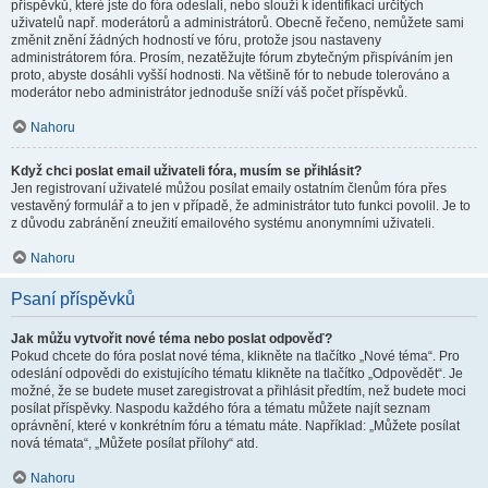
příspěvků, které jste do fóra odeslali, nebo slouží k identifikaci určitých
uživatelů např. moderátorů a administrátorů. Obecně řečeno, nemůžete sami
změnit znění žádných hodností ve fóru, protože jsou nastaveny
administrátorem fóra. Prosím, nezatěžujte fórum zbytečným přispíváním jen
proto, abyste dosáhli vyšší hodnosti. Na většině fór to nebude tolerováno a
moderátor nebo administrátor jednoduše sníží váš počet příspěvků.
Nahoru
Když chci poslat email uživateli fóra, musím se přihlásit?
Jen registrovaní uživatelé můžou posílat emaily ostatním členům fóra přes
vestavěný formulář a to jen v případě, že administrátor tuto funkci povolil. Je to
z důvodu zabránění zneužití emailového systému anonymními uživateli.
Nahoru
Psaní příspěvků
Jak můžu vytvořit nové téma nebo poslat odpověď?
Pokud chcete do fóra poslat nové téma, klikněte na tlačítko „Nové téma“. Pro
odeslání odpovědi do existujícího tématu klikněte na tlačítko „Odpovědět“. Je
možné, že se budete muset zaregistrovat a přihlásit předtím, než budete moci
posílat příspěvky. Naspodu každého fóra a tématu můžete najít seznam
oprávnění, které v konkrétním fóru a tématu máte. Například: „Můžete posílat
nová témata“, „Můžete posílat přílohy“ atd.
Nahoru