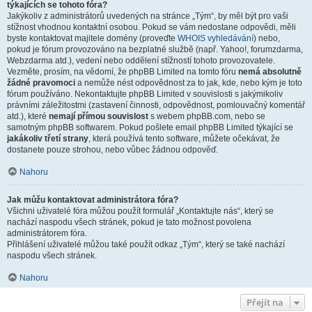
týkajících se tohoto fóra?
Jakýkoliv z administrátorů uvedených na stránce „Tým“, by měl být pro vaši
stížnost vhodnou kontaktní osobou. Pokud se vám nedostane odpovědi, měli
byste kontaktovat majitele domény (proveďte
WHOIS vyhledávání
) nebo,
pokud je fórum provozováno na bezplatné službě (např. Yahoo!, forumzdarma,
Webzdarma atd.), vedení nebo oddělení stížností tohoto provozovatele.
Vezměte, prosím, na vědomí, že phpBB Limited na tomto fóru
nemá absolutně
žádné pravomoci
a nemůže nést odpovědnost za to jak, kde, nebo kým je toto
fórum používáno. Nekontaktujte phpBB Limited v souvislosti s jakýmikoliv
právními záležitostmi (zastavení činnosti, odpovědnost, pomlouvačný komentář
atd.), které
nemají přímou souvislost
s webem phpBB.com, nebo se
samotným phpBB softwarem. Pokud pošlete email phpBB Limited týkající se
jakákoliv třetí strany
, která používá tento software, můžete očekávat, že
dostanete pouze strohou, nebo vůbec žádnou odpověď.
Nahoru
Jak můžu kontaktovat administrátora fóra?
Všichni uživatelé fóra můžou použít formulář „Kontaktujte nás“, který se
nachází naspodu všech stránek, pokud je tato možnost povolena
administrátorem fóra.
Přihlášení uživatelé můžou také použít odkaz „Tým“, který se také nachází
naspodu všech stránek.
Nahoru
Přejít na