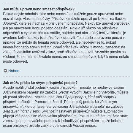
Jak můžu upravit nebo smazat příspěvek?
Pokud nejste administrátor nebo moderátor, můžete pouze upravovat nebo
mazat svoje vlastní příspěvky. Příspěvek můžete upravit po kliknutí na tlačítko
„Upravit“, které se nachází v příslušném příspěvku. Někdy lze upravit příspěvek
jen po omezenou dobu po jeho odeslání. Pokud již někdo na příspěvek
odpověděl a vy se do tématu vrátíte, najdete pod ním krátký text, ve kterém je
uvedeno kolikrát a kdy jste příspěvek upravili. Toto bude zobrazeno pouze v
případě, že někdo do tématu pošle odpověď, ale neobjeví se to, pokud
moderátor nebo administrátor upraví příspěvek, ačkoli ti mohou zanechat na
základě vlastního uvážení vzkaz, proč příspěvek upravili. Vezměte prosím na
vědomí, že normální uživatelé nemůžou smazat příspěvek, když k němu někdo
pošle odpověď.
Nahoru
Jak můžu přidat ke svým příspěvků podpis?
Abyste mohli přidat podpis k vašim příspěvkům, musíte ho nejdřív ve vašem
„Uživatelském panelu“ na záložce „Profil“ vytvořit. Jakmile ho vytvoříte, můžete
při psaní příspěvku zatrhnout políčko
Připojit podpis
, čímž váš podpis k
příspěvku připojíte. Pomocí možnosti „Připojit můj podpis ke všem mým
příspěvkům“, kterou naleznete ve vašem „Uživatelském panelu“ na záložce
„Nastavení fóra“ v sekci „Výchozí nastavení příspěvků“ můžete automaticky
připojit váš podpis ke všem vašim příspěvkům. Pokud to uděláte, můžete stále
zamezit připojení vašeho podpisu k jednotlivým příspěvkům tak, že během
psaní příspěvku zrušíte zaškrtnutí možnosti
Připojit podpis
.