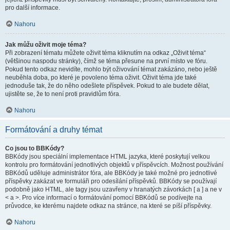
pro další informace.
Nahoru
Jak můžu oživit moje téma?
Při zobrazení tématu můžete oživit téma kliknutím na odkaz „Oživit téma“
(většinou naspodu stránky), čímž se téma přesune na první místo ve fóru.
Pokud tento odkaz nevidíte, mohlo být oživování témat zakázáno, nebo ještě
neuběhla doba, po které je povoleno téma oživit. Oživit téma jde také
jednoduše tak, že do něho odešlete příspěvek. Pokud to ale budete dělat,
ujistěte se, že to není proti pravidlům fóra.
Nahoru
Formátování a druhy témat
Co jsou to BBKódy?
BBKódy jsou speciální implementace HTML jazyka, které poskytují velkou
kontrolu pro formátování jednotlivých objektů v příspěvcích. Možnost používání
BBKódů uděluje administrátor fóra, ale BBKódy je také možné pro jednotlivé
příspěvky zakázat ve formuláři pro odesílání příspěvků. BBKódy se používají
podobně jako HTML, ale tagy jsou uzavřeny v hranatých závorkách [ a ] a ne v
< a >. Pro více informací o formátování pomocí BBKódů se podívejte na
průvodce, ke kterému najdete odkaz na stránce, na které se píší příspěvky.
Nahoru