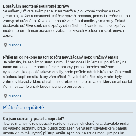
Dostávám nechtěné soukromé zprávy!
Ve vašem „Uživatelském panelu“ na záložce „Soukromé zprávy“ v sekci
„Pravidla, složky a nastavení“ můžete vytvořit pravidlo, pomocí kterého budou
zprávy od určeného uživatele nebo uživatelů automaticky smazány. Pokud
dostáváte urážlivé soukromé zprávy od určitého uživatele, nahlaste zprávy
moderátorům. Ti mají pravomoc zabránit uživateli v odesílání soukromých
zpráv.
Nahoru
Přišel mi od někoho na tomto fóru nevyžádaný nebo urážlivý email!
Je nám líto, že se vám to stalo. Formulář pro odesílání emailů používaný na
tomto fóru obsahuje obranné mechanismy, pomocí kterých můžeme
vystopovat, kdo posílá takové emaily, proto pošlete administrátorovi fóra email
s úplnou kopií emailu, který vám přišel. Je velmi důležité, aby v něm byly
zahrnuty hlavičky, které obsahují podrobné údaje o uživateli, který email poslal.
Administrátor fóra pak bude moci problém vyřešit.
Nahoru
Přátelé a nepřátelé
Co jsou seznamy přátel a nepřátel?
Tyto seznamy můžete použít k rozdělení ostatních členů fóra. Uživatelé přidáni
do vašeho seznamu přátel budou zobrazeni ve vašem uživatelském panelu,
abyste k nim měli rychlý přístup, viděli jejich online stav a mohli jim posílat