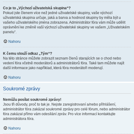
Co je to „Výchozí uživatelská skupina“?
Pokud jste členem více než jedné uživatelské skupiny, vaše výchozí
uživatelská skupina určuje, jaká a barva a hodnost skupiny by měla být u
vašeho uživatelského jména zobrazena. Administrátor fóra vám může udělit
oprávnění ke změně vaší výchozí uživatelské skupiny ve vašem „Uživatelském
panelu“.
Nahoru
K čemu slouží odkaz „Tým“?
Na této stránce můžete zobrazit seznam členů starajících se o chod nebo
vedení fóra včetně moderátorů a administrátorů fóra. Také tam můžete najít
další informace jako například, která fóra moderátoři moderují.
Nahoru
Soukromé zprávy
Nemůžu posílat soukromé zprávy!
Jsou tři důvody, proč to tak je. Nejste zaregistrovaní a/nebo přihlášení,
administrátor fóra zakázal soukromé zprávy pro celé fórum, nebo administrátor
fóra zakázal přímo vám odesílání zpráv. Pro více informací kontaktujte
administrátora fóra.
Nahoru