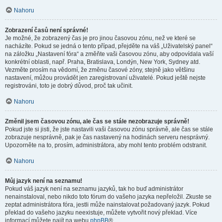
Nahoru
Zobrazení časů není správné!
Je možné, že zobrazený čas je pro jinou časovou zónu, než ve které se
nacházíte. Pokud se jedná o tento případ, přejděte na váš „Uživatelský panel“
na záložku „Nastavení fóra“ a změňte vaši časovou zónu, aby odpovídala vaší
konkrétní oblasti, např. Praha, Bratislava, Londýn, New York, Sydney atd.
Vezměte prosím na vědomí, že změnu časové zóny, stejně jako většinu
nastavení, můžou provádět jen zaregistrovaní uživatelé. Pokud ještě nejste
registrováni, toto je dobrý důvod, proč tak učinit.
Nahoru
Změnil jsem časovou zónu, ale čas se stále nezobrazuje správně!
Pokud jste si jisti, že jste nastavili vaši časovou zónu správně, ale čas se stále
zobrazuje nesprávně, pak je čas nastavený na hodinách serveru nesprávný.
Upozorněte na to, prosím, administrátora, aby mohl tento problém odstranit.
Nahoru
Můj jazyk není na seznamu!
Pokud váš jazyk není na seznamu jazyků, tak ho buď administrátor
nenainstaloval, nebo nikdo toto fórum do vašeho jazyka nepřeložil. Zkuste se
zeptat administrátora fóra, jestli může nainstalovat požadovaný jazyk. Pokud
překlad do vašeho jazyku neexistuje, můžete vytvořit nový překlad. Více
informací můžete najít na webu
phpBB
®.