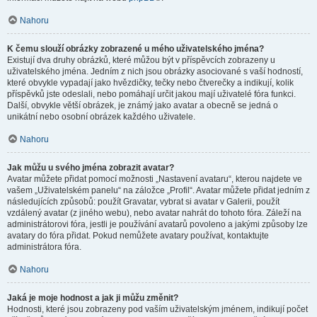
Nahoru
K čemu slouží obrázky zobrazené u mého uživatelského jména?
Existují dva druhy obrázků, které můžou být v příspěvcích zobrazeny u
uživatelského jména. Jedním z nich jsou obrázky asociované s vaší hodností,
které obvykle vypadají jako hvězdičky, tečky nebo čtverečky a indikují, kolik
příspěvků jste odeslali, nebo pomáhají určit jakou mají uživatelé fóra funkci.
Další, obvykle větší obrázek, je známý jako avatar a obecně se jedná o
unikátní nebo osobní obrázek každého uživatele.
Nahoru
Jak můžu u svého jména zobrazit avatar?
Avatar můžete přidat pomocí možnosti „Nastavení avataru“, kterou najdete ve
vašem „Uživatelském panelu“ na záložce „Profil“. Avatar můžete přidat jedním z
následujících způsobů: použít Gravatar, vybrat si avatar v Galerii, použít
vzdálený avatar (z jiného webu), nebo avatar nahrát do tohoto fóra. Záleží na
administrátorovi fóra, jestli je používání avatarů povoleno a jakými způsoby lze
avatary do fóra přidat. Pokud nemůžete avatary používat, kontaktujte
administrátora fóra.
Nahoru
Jaká je moje hodnost a jak ji můžu změnit?
Hodnosti, které jsou zobrazeny pod vaším uživatelským jménem, indikují počet