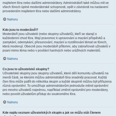
majitelem fóra nebo dalšími administrátory. Administrátoři také můžou mít ve
všech fórech úplné moderátorské schopnosti, opět v závislosti na nastavení
provedeném majitelem fóra nebo dalšími administrátory.
Nahoru
Kdo jsou to moderátoři?
Moderátoři jsou uživatelé (nebo skupiny uživatelů), kteří se starají o
každodenní chod fóra. Mají pravomoc k upravování a mazání příspěvků a
zamykání, odemykání, přesunování, mazání a rozdělování témat ve fórech,
která moderují. Obecně jsou moderátoři přítomni, aby zabraňovali uživatelů v
psaní mimo téma nebo v posílání hanlivých nebo urážlivých materiálů.
Nahoru
Co jsou to uživatelské skupiny?
Uživatelské skupiny jsou skupiny uživatelů, které dělí komunitu uživatelů na
menší části, se kterými můžou administrátoři fóra snadněji pracovat. Každý
člen fóra může patřit do několika skupin a každé skupině můžou být přiřazena
různá oprávnění. To umožňuje administrátorům jednoduše měnit oprávnění
pro mnoho uživatelů najednou, například změnit oprávnění pro moderátory,
nebo povolit uživatelům přístup do soukromého fóra.
Nahoru
Kde najdu seznam uživatelských skupin a jak se můžu stát členem