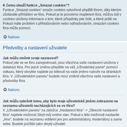
K čemu slouží funkce „Smazat cookies“?
Funkce „Smazat cookies“ smaže cookies vytvořené phpBB fórem, díky kterým
zůstáváte přihlášen ve fóru. Pokud je to povoleno majitelem fóra, můžou být v
cookies uloženy informace o tom, které příspěvky jste četli, a které ještě ne.
Pokud máte problém s přihlašováním nebo odhlašováním, smazání cookies
fóra může pomoci.
Nahoru
Předvolby a nastavení uživatele
Jak můžu změnit svoje nastavení?
Pokud jste se ve fóru zaregistrovali, jsou všechna vaše nastavení uložena v
databázi fóra. Pro jejich změnu přejděte na váš „Uživatelský panel“ pomocí
odkazu, který obvykle najdete po kliknutí na vaše jméno nahoře na stránkách
fóra. V „Uživatelském panelu“ budete moci změnit všechna vaše nastavení a
předvolby fóra.
Nahoru
Jak můžu zabránit tomu, aby bylo moje uživatelské jméno zobrazeno na
seznamu uživatelů nacházejících se ve fóru?
V „Uživatelském panelu“ na záložce „Nastavení fóra“ -> „Obecné nastavení
fóra“ najdete možnost
Skrýt můj online stav
. Pokud u této možnosti nastavíte
„Ano“, budete na seznamu viditelní jen pro administrátory, moderátory a sama
sebe. Budete počítán jako skrytý uživatel.