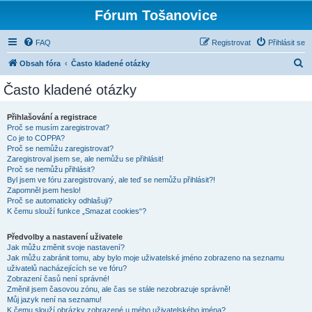
Fórum Tošanovice
FAQ
Registrovat
Přihlásit se
H
Obsah fóra
Často kladené otázky
l
Často kladené otázky
e
d
Přihlašování a registrace
Proč se musím zaregistrovat?
a
Co je to COPPA?
t
Proč se nemůžu zaregistrovat?
Zaregistroval jsem se, ale nemůžu se přihlásit!
Proč se nemůžu přihlásit?
Byl jsem ve fóru zaregistrovaný, ale teď se nemůžu přihlásit?!
Zapomněl jsem heslo!
Proč se automaticky odhlašuji?
K čemu slouží funkce „Smazat cookies“?
Předvolby a nastavení uživatele
Jak můžu změnit svoje nastavení?
Jak můžu zabránit tomu, aby bylo moje uživatelské jméno zobrazeno na seznamu
uživatelů nacházejících se ve fóru?
Zobrazení časů není správné!
Změnil jsem časovou zónu, ale čas se stále nezobrazuje správně!
Můj jazyk není na seznamu!
K čemu slouží obrázky zobrazené u mého uživatelského jména?