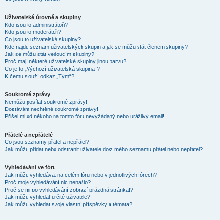
Uživatelské úrovně a skupiny
Kdo jsou to administrátoři?
Kdo jsou to moderátoři?
Co jsou to uživatelské skupiny?
Kde najdu seznam uživatelských skupin a jak se můžu stát členem skupiny?
Jak se můžu stát vedoucím skupiny?
Proč mají některé uživatelské skupiny jinou barvu?
Co je to „Výchozí uživatelská skupina“?
K čemu slouží odkaz „Tým“?
Soukromé zprávy
Nemůžu posílat soukromé zprávy!
Dostávám nechtěné soukromé zprávy!
Přišel mi od někoho na tomto fóru nevyžádaný nebo urážlivý email!
Přátelé a nepřátelé
Co jsou seznamy přátel a nepřátel?
Jak můžu přidat nebo odstranit uživatele do/z mého seznamu přátel nebo nepřátel?
Vyhledávání ve fóru
Jak můžu vyhledávat na celém fóru nebo v jednotlivých fórech?
Proč moje vyhledávání nic nenašlo?
Proč se mi po vyhledávání zobrazí prázdná stránka!?
Jak můžu vyhledat určité uživatele?
Jak můžu vyhledat svoje vlastní příspěvky a témata?