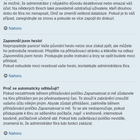
Je možné, že administrátor z nějakého důvodu deaktivoval nebo smazal váš
účet. Na některých fórech také pravidelně odstraňují uživatele, kteří dlouhou
dobu do fóra nic nenapsali, čímž se zmenší velikost databáze. Pokud je to váš
případ, zaregistrujte se znovu a pokuste se více zapojit do diskuzí.
Nahoru
Zapomněl jsem heslo!
Nepropadejte panice! Vaše původní heslo nelze sice získat zpět, ale můžete
ho jednoduše resetovat. Přejděte na přihlašovací stránku a klikněte na odkaz
Zapomněl/a jsem heslo
. Postupujte podle instrukcí a brzy se opět budete moci
přihlásit.
Pokud nebudete moci resetovat vaše heslo, kontaktujte administrátora fóra.
Nahoru
Proč se automaticky odhlašuji?
Pokud nezatrhnete během přihlašování políčko
Zapamatovat si mě
zůstanete
na fóru přihlášen jen po přednastavený čas. To slouží k zabránění zneužití
vašeho účtu někým jiným. Abyste zůstali přihlášeni, zatrhněte během
přihlašování políčko
Zapamatovat si mě
. To se ale nedoporučuje, pokud
přistupujete k fóru ze sdíleného počítače, např. v knihovně, internetové
kavárně, počítačové učebně atd. Pokud toto zaškrtávací políčko nevidíte,
znamená to, že administrátor fóra tuto funkci zakázal.
Nahoru