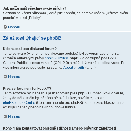
Jak můžu najít všechny svoje přílohy?
Seznam se všemi přílohami, které jste nahráli, najdete ve vašem „Uživatelském
panelu“ v sekci „Přílohy“.
Nahoru
Záležitosti týkající se phpBB
Kdo napsal toto diskusní fórum?
Tento software (v jeho nemodifikované podobě) byl vytvořen, zveřejněn a
chráněn autorskými právy
phpBB Limited
. phpBB je dostupné pod GNU
General Public License verze 2 (GPL-2.0) a může být volně distribuováno. Pro
více informací se podívejte na stránku
About phpBB
(angl.).
Nahoru
Proč ve fóru není funkce XY?
Tento software byl napsán a je licencován přes phpBB Limited. Pokud věříte,
že by do něho měla být přidána nějaká funkce, navštivte, prosím,
phpBB Ideas Centre
(Centrum nápadů pro phpBB), kde můžete hlasovat pro
existující nápady nebo navrhnout nové funkce.
Nahoru
Koho mám kontaktovat ohledně stížnosti a/nebo právních záležitostí