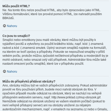
Můžu použít HTML?
Ne. Na tomto fóru nelze používat HTML, aby bylo zpracováno jako HTML.
Většinu formátování, které lze provést pomocí HTML, lze nahradit použitím
BBKódů.
Nahoru
Co jsou to smajlíci?
Smajlíci nebo emotikony jsou malé obrázky, které můžou být použity k
vyjádření pocitů a vytvořeny za použití krátkého kódu, např. kód :) znamená
radost a kód :( znamená smutek. Úplný seznam smajlíků najdete na formuláři,
na kterém se tvoří zprávy a příspěvky. Pokuste se nepoužívat smajlíky v příliš
velkém počtu, protože můžou způsobit nečitelnost příspěvku a moderátoři by je
mohli odstranit, nebo smazat celý váš příspěvek. Administrátor fóra může také
nastavit omezení počtu smajlíků, které lze v příspěvku použít.
Nahoru
Můžu do příspěvků přidávat obrázky?
Ano, obrázky můžou být ve vašich příspěvcích zobrazeny. Pokud administrátor
povolil ve fóru používání příloh, budete moci nahrát obrázek do fóra. V
opačném případě musíte odkázat na obrázek, který se nachází na veřejně
přístupném webovém serveru, např. http://www.priklad.cz/muj-obrazek.gif.
Nemůžete odkázat na obrázek uložený ve vašem vlastním počítači (pokud to
není veřejně přístupný server) ani na obrázky uložené za nějakým
autentizačním mechanizmem, např. v emailech na seznamu.cz nebo v Gmailu,