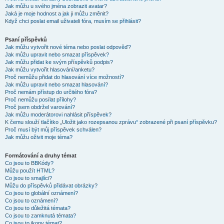
Jak můžu u svého jména zobrazit avatar?
Jaká je moje hodnost a jak ji můžu změnit?
Když chci poslat email uživateli fóra, musím se přihlásit?
Psaní příspěvků
Jak můžu vytvořit nové téma nebo poslat odpověď?
Jak můžu upravit nebo smazat příspěvek?
Jak můžu přidat ke svým příspěvků podpis?
Jak můžu vytvořit hlasování/anketu?
Proč nemůžu přidat do hlasování více možností?
Jak můžu upravit nebo smazat hlasování?
Proč nemám přístup do určitého fóra?
Proč nemůžu posílat přílohy?
Proč jsem obdržel varování?
Jak můžu moderátorovi nahlásit příspěvek?
K čemu slouží tlačítko „Uložit jako rozepsanou zprávu“ zobrazené při psaní příspěvku?
Proč musí být můj příspěvek schválen?
Jak můžu oživit moje téma?
Formátování a druhy témat
Co jsou to BBKódy?
Můžu použít HTML?
Co jsou to smajlíci?
Můžu do příspěvků přidávat obrázky?
Co jsou to globální oznámení?
Co jsou to oznámení?
Co jsou to důležitá témata?
Co jsou to zamknutá témata?
Co jsou to ikony témat?