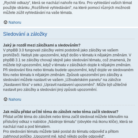
„Rychlé odkazy“, která se nachází nahoře na fóru. Pro vyhledání vašich témat
použijte stránku „Rozšířené vyhledávání“, na které pomocí různých možnosti
můžete zúžit vyhledávání na vaše témata.
Nahoru
Sledování a záložky
Jaký je rozdíl mezi záložkami a sledováním?
V phpBB 3.0 fungovali záložky velmi podobně jako záložky ve vašem
prohlížeči. Nebyli jste upozorněni, když došlo v tématu k nějakým změnám. V
phpBB 3.1 se záložky chovají stejně jako sledování tématu, což znamená, že
můžete být upozorněni, když v tématu v záložkách dojde k nějakým změnám.
Při sledování fóra nebo tématu budete upozorněni, když dojde ve sledovaném
fóru nebo tématu k nějakým změnám. Způsob upozornění pro záložky a
sledování můžete nastavit ve vašem „Uživatelském panelu“ na záložce
„Nastavení fóra“ v sekci „Upravit nastavení upozornění“. Může být užitečné
nastavit pro záložky a sledování jiný způsob upozornění.
Nahoru
Jak můžu přidat určité téma do záložek nebo téma začít sledovat?
Přidat určité téma do záložek nebo téma začít sledovat můžete kliknutím na
příslušný odkaz v nabídce „Nástroje tématu“ (obvykle má ikonu klíče), která se
nachází nad a pod tématem.
Pro sledování tématu můžete také poslat do tématu odpověď a přitom
zatrhnout políčko „Upozornit mě, když někdo pošle odpověď“.