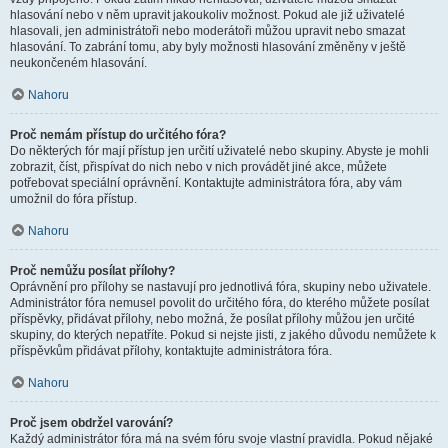
hlasování nebo v něm upravit jakoukoliv možnost. Pokud ale již uživatelé
hlasovali, jen administrátoři nebo moderátoři můžou upravit nebo smazat
hlasování. To zabrání tomu, aby byly možnosti hlasování změněny v ještě
neukončeném hlasování.
Nahoru
Proč nemám přístup do určitého fóra?
Do některých fór mají přístup jen určití uživatelé nebo skupiny. Abyste je mohli
zobrazit, číst, přispívat do nich nebo v nich provádět jiné akce, můžete
potřebovat speciální oprávnění. Kontaktujte administrátora fóra, aby vám
umožnil do fóra přístup.
Nahoru
Proč nemůžu posílat přílohy?
Oprávnění pro přílohy se nastavují pro jednotlivá fóra, skupiny nebo uživatele.
Administrátor fóra nemusel povolit do určitého fóra, do kterého můžete posílat
příspěvky, přidávat přílohy, nebo možná, že posílat přílohy můžou jen určité
skupiny, do kterých nepatříte. Pokud si nejste jisti, z jakého důvodu nemůžete k
příspěvkům přidávat přílohy, kontaktujte administrátora fóra.
Nahoru
Proč jsem obdržel varování?
Každý administrátor fóra má na svém fóru svoje vlastní pravidla. Pokud nějaké