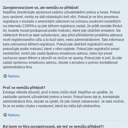
Zaregistroval jsem se, ale nemůžu se přihlásit!
Nejdříve zkontrolujte správnost vašeho uživatelského jména a hesla. Pokud
jsou správné, mohly se stát následující dvě věci. Pokud je ve fóru povolena
registrace v souladu s americkým zákonem na ochranu soukromí nezletilých
na internetu COPPA a vy jste během registrace zadali, že ještě nemáte třináct
let, budete muset postupovat podle instrukcí, které jste obdrželi emailem. Na
některých fórech je také vyžadováno, aby před přihlášením proběhla aktivace
nově registrovaného účtu a to buď vámi, nebo administrátorem. Tato informace
byla zobrazena během registrace. Pokud jste obdrželi registrační email,
pokračujte podle instrukcí, které v něm najdete. Pokud jste registrační email
neobdrželi, mohli jste zadat špatnou emailovou adresu, nebo byl email
zachycen spam filtrem a skončil ve složce se spamy. Pokud jste si jistí, že jste
zadali správnou emailovou adresu, zkuste s prosbou o pomoc kontaktovat
administrátora fóra.
Nahoru
Proč se nemůžu přihlásit?
Existuje několik důvodů, proč k tomu může dojít. Nejdříve se ujistěte, že
zadáváte správné uživatelské jméno a heslo. Pokud tomu tak je, kontaktujte
administrátora fóra, abyste se ujistili, že jste nebyli zabanováni. Je také možné,
že je na webu chyba v nastavení, která by měla být odstraněna.
Nahoru
Byl jsem ve fóru zaregistrovaný, ale teď se nemůžu přihlásit?!