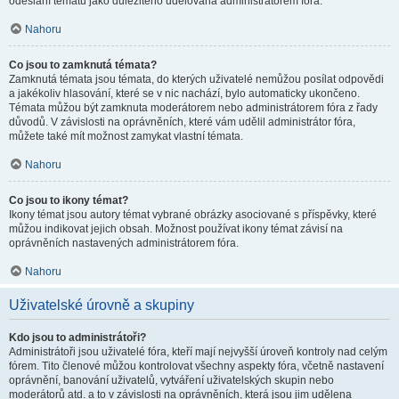
odeslání tématu jako důležitého udělována administrátorem fóra.
Nahoru
Co jsou to zamknutá témata?
Zamknutá témata jsou témata, do kterých uživatelé nemůžou posílat odpovědi
a jakékoliv hlasování, které se v nic nachází, bylo automaticky ukončeno.
Témata můžou být zamknuta moderátorem nebo administrátorem fóra z řady
důvodů. V závislosti na oprávněních, které vám udělil administrátor fóra,
můžete také mít možnost zamykat vlastní témata.
Nahoru
Co jsou to ikony témat?
Ikony témat jsou autory témat vybrané obrázky asociované s příspěvky, které
můžou indikovat jejich obsah. Možnost používat ikony témat závisí na
oprávněních nastavených administrátorem fóra.
Nahoru
Uživatelské úrovně a skupiny
Kdo jsou to administrátoři?
Administrátoři jsou uživatelé fóra, kteří mají nejvyšší úroveň kontroly nad celým
fórem. Tito členové můžou kontrolovat všechny aspekty fóra, včetně nastavení
oprávnění, banování uživatelů, vytváření uživatelských skupin nebo
moderátorů atd. a to v závislosti na oprávněních, která jsou jim udělena