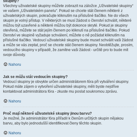
skupiny?
Všechny uživatelské skupiny můžete zobrazit na záložce „Uživatelské skupiny“
ve vašem „Uživatelském panelu“. Pokud se chcete stát členem některé z
uživatelských skupin, pokračujte kliknutím na příslušné tlačítko. Ne do všech
skupin je volný přístup. V některých se musí žádost o členství schválit, některé
můžou být uzavřené a některé můžou být dokonce skryté. Pokud je skupiny
otevřená, můžete se stát jejím členem po kliknutí na příslušné tlačítko. Pokud
členství ve skupině vyžaduje schválení, můžete o ně požádat kliknutím na
příslušné tlačítko. Vedoucí uživatelské skupiny bude muset schválit vaši žádost
a může se vás zeptat, proč se chcete stát členem skupiny. Neobtěžujte, prosím,
vedoucího skupiny v případě, že zamítne vaši žádost - určitě pro to bude mít
svoje důvody.
Nahoru
Jak se můžu stát vedoucím skupiny?
Vedoucí skupiny je obvykle určen administrátorem fóra při vytváření skupiny.
Pokud máte zájem o vytvoření uživatelské skupiny, měli byste nejdříve
kontaktovat administrátora fóra - zkuste mu poslat soukromou zprávu.
Nahoru
Proč mají některé uživatelské skupiny jinou barvu?
Je možné, že administrátor fóra přiřadil k členům určitých skupin nějakou
barvu, aby bylo jednodušší identifikovat členy těchto skupin.
Nahoru