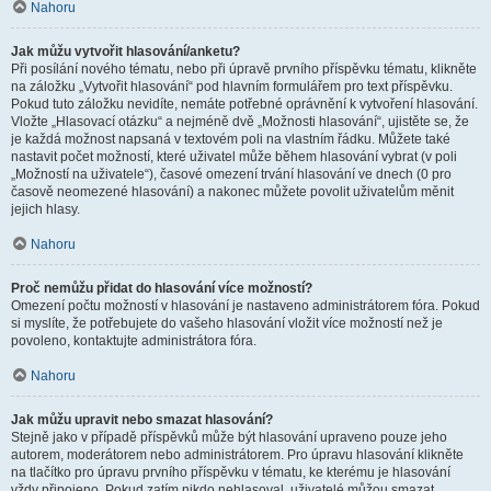
Nahoru
Jak můžu vytvořit hlasování/anketu?
Při posílání nového tématu, nebo při úpravě prvního příspěvku tématu, klikněte
na záložku „Vytvořit hlasování“ pod hlavním formulářem pro text příspěvku.
Pokud tuto záložku nevidíte, nemáte potřebné oprávnění k vytvoření hlasování.
Vložte „Hlasovací otázku“ a nejméně dvě „Možnosti hlasování“, ujistěte se, že
je každá možnost napsaná v textovém poli na vlastním řádku. Můžete také
nastavit počet možností, které uživatel může během hlasování vybrat (v poli
„Možností na uživatele“), časové omezení trvání hlasování ve dnech (0 pro
časově neomezené hlasování) a nakonec můžete povolit uživatelům měnit
jejich hlasy.
Nahoru
Proč nemůžu přidat do hlasování více možností?
Omezení počtu možností v hlasování je nastaveno administrátorem fóra. Pokud
si myslíte, že potřebujete do vašeho hlasování vložit více možností než je
povoleno, kontaktujte administrátora fóra.
Nahoru
Jak můžu upravit nebo smazat hlasování?
Stejně jako v případě příspěvků může být hlasování upraveno pouze jeho
autorem, moderátorem nebo administrátorem. Pro úpravu hlasování klikněte
na tlačítko pro úpravu prvního příspěvku v tématu, ke kterému je hlasování
vždy připojeno. Pokud zatím nikdo nehlasoval, uživatelé můžou smazat