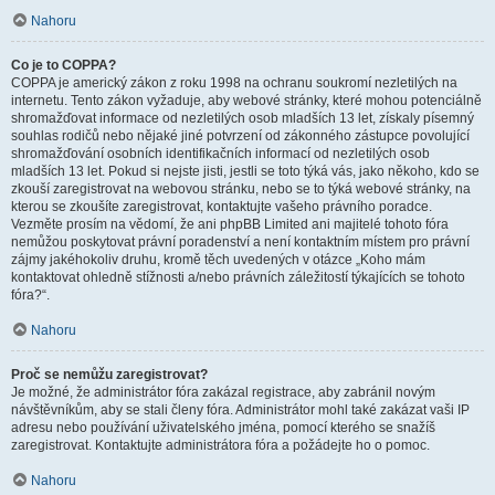
Nahoru
Co je to COPPA?
COPPA je americký zákon z roku 1998 na ochranu soukromí nezletilých na
internetu. Tento zákon vyžaduje, aby webové stránky, které mohou potenciálně
shromažďovat informace od nezletilých osob mladších 13 let, získaly písemný
souhlas rodičů nebo nějaké jiné potvrzení od zákonného zástupce povolující
shromažďování osobních identifikačních informací od nezletilých osob
mladších 13 let. Pokud si nejste jisti, jestli se toto týká vás, jako někoho, kdo se
zkouší zaregistrovat na webovou stránku, nebo se to týká webové stránky, na
kterou se zkoušíte zaregistrovat, kontaktujte vašeho právního poradce.
Vezměte prosím na vědomí, že ani phpBB Limited ani majitelé tohoto fóra
nemůžou poskytovat právní poradenství a není kontaktním místem pro právní
zájmy jakéhokoliv druhu, kromě těch uvedených v otázce „Koho mám
kontaktovat ohledně stížnosti a/nebo právních záležitostí týkajících se tohoto
fóra?“.
Nahoru
Proč se nemůžu zaregistrovat?
Je možné, že administrátor fóra zakázal registrace, aby zabránil novým
návštěvníkům, aby se stali členy fóra. Administrátor mohl také zakázat vaši IP
adresu nebo používání uživatelského jména, pomocí kterého se snažíš
zaregistrovat. Kontaktujte administrátora fóra a požádejte ho o pomoc.
Nahoru