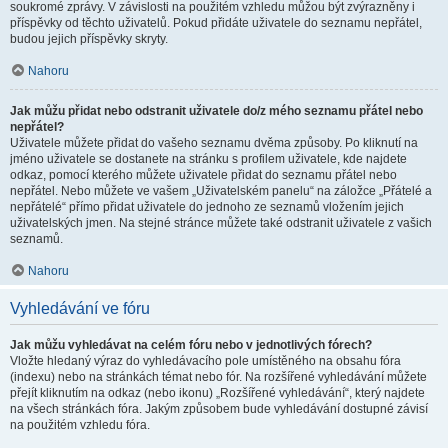
soukromé zprávy. V závislosti na použitém vzhledu můžou být zvýrazněny i
příspěvky od těchto uživatelů. Pokud přidáte uživatele do seznamu nepřátel,
budou jejich příspěvky skryty.
Nahoru
Jak můžu přidat nebo odstranit uživatele do/z mého seznamu přátel nebo
nepřátel?
Uživatele můžete přidat do vašeho seznamu dvěma způsoby. Po kliknutí na
jméno uživatele se dostanete na stránku s profilem uživatele, kde najdete
odkaz, pomocí kterého můžete uživatele přidat do seznamu přátel nebo
nepřátel. Nebo můžete ve vašem „Uživatelském panelu“ na záložce „Přátelé a
nepřátelé“ přímo přidat uživatele do jednoho ze seznamů vložením jejich
uživatelských jmen. Na stejné stránce můžete také odstranit uživatele z vašich
seznamů.
Nahoru
Vyhledávání ve fóru
Jak můžu vyhledávat na celém fóru nebo v jednotlivých fórech?
Vložte hledaný výraz do vyhledávacího pole umístěného na obsahu fóra
(indexu) nebo na stránkách témat nebo fór. Na rozšířené vyhledávání můžete
přejít kliknutím na odkaz (nebo ikonu) „Rozšířené vyhledávání“, který najdete
na všech stránkách fóra. Jakým způsobem bude vyhledávání dostupné závisí
na použitém vzhledu fóra.