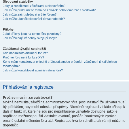
Sledování a záložky
Jaký je rozdíl mezi záložkami a sledováním?
Jak můžu přidat určité téma do záložek nebo téma začít sledovat?
Jak můžu začít sledovat určité fórum?
Jak můžu ukončit sledování témat nebo fór?
Přílohy
Jaké přílohy jsou na tomto fóru povoleny?
Jak můžu najít všechny svoje přílohy?
Záležitosti týkající se phpBB
Kdo napsal toto diskusní fórum?
Proč ve fóru není funkce XY?
Koho mám kontaktovat ohledně stížnosti a/nebo právních záležitostí týkajících se
tohoto fóra?
Jak můžu kontaktovat administrátora fóra?
Přihlašování a registrace
Proč se musím zaregistrovat?
Možná nemusíte, záleží na administrátorovi fóra, jestli nastaví, že uživatel musí
být přihlášen, aby mohl odesílat příspěvky. Nicméně registrací získáte přístup k
dalším funkcím, které nejsou pro nepřihlášené uživatele dostupné, jako je
například možnost použití vlastních avatarů, posílání soukromých zpráv a
emailů ostatním členům fóra atd. Registrace trvá jen chvíli a tak vám ji můžeme
doporučit.