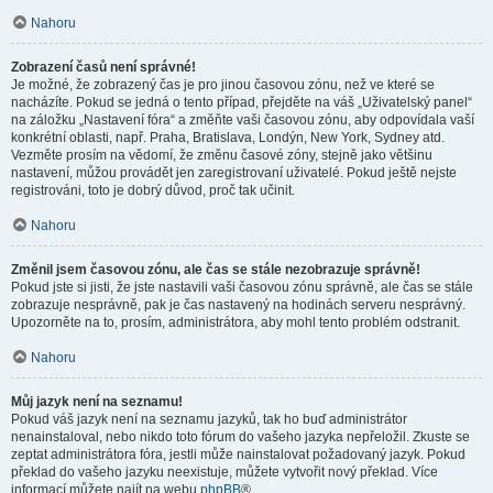
Nahoru
Zobrazení časů není správné!
Je možné, že zobrazený čas je pro jinou časovou zónu, než ve které se
nacházíte. Pokud se jedná o tento případ, přejděte na váš „Uživatelský panel“
na záložku „Nastavení fóra“ a změňte vaši časovou zónu, aby odpovídala vaší
konkrétní oblasti, např. Praha, Bratislava, Londýn, New York, Sydney atd.
Vezměte prosím na vědomí, že změnu časové zóny, stejně jako většinu
nastavení, můžou provádět jen zaregistrovaní uživatelé. Pokud ještě nejste
registrováni, toto je dobrý důvod, proč tak učinit.
Nahoru
Změnil jsem časovou zónu, ale čas se stále nezobrazuje správně!
Pokud jste si jisti, že jste nastavili vaši časovou zónu správně, ale čas se stále
zobrazuje nesprávně, pak je čas nastavený na hodinách serveru nesprávný.
Upozorněte na to, prosím, administrátora, aby mohl tento problém odstranit.
Nahoru
Můj jazyk není na seznamu!
Pokud váš jazyk není na seznamu jazyků, tak ho buď administrátor
nenainstaloval, nebo nikdo toto fórum do vašeho jazyka nepřeložil. Zkuste se
zeptat administrátora fóra, jestli může nainstalovat požadovaný jazyk. Pokud
překlad do vašeho jazyku neexistuje, můžete vytvořit nový překlad. Více
informací můžete najít na webu
phpBB
®.