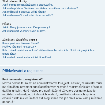
Sledování a záložky
Jaký je rozdíl mezi záložkami a sledováním?
Jak můžu přidat určité téma do záložek nebo téma začít sledovat?
Jak můžu začít sledovat určité fórum?
Jak můžu ukončit sledování témat nebo fór?
Přílohy
Jaké přílohy jsou na tomto fóru povoleny?
Jak můžu najít všechny svoje přílohy?
Záležitosti týkající se phpBB
Kdo napsal toto diskusní fórum?
Proč ve fóru není funkce XY?
Koho mám kontaktovat ohledně stížnosti a/nebo právních záležitostí týkajících se
tohoto fóra?
Jak můžu kontaktovat administrátora fóra?
Přihlašování a registrace
Proč se musím zaregistrovat?
Možná nemusíte, záleží na administrátorovi fóra, jestli nastaví, že uživatel musí
být přihlášen, aby mohl odesílat příspěvky. Nicméně registrací získáte přístup k
dalším funkcím, které nejsou pro nepřihlášené uživatele dostupné, jako je
například možnost použití vlastních avatarů, posílání soukromých zpráv a
emailů ostatním členům fóra atd. Registrace trvá jen chvíli a tak vám ji můžeme
doporučit.