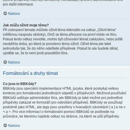
pro další informace.
Nahoru
Jak můžu oživit moje téma?
Při zobrazení tématu můžete oživit téma kliknutím na odkaz „Oživit téma“
(většinou naspodu stránky), čímž se téma přesune na první místo ve fóru.
Pokud tento odkaz nevidíte, mohlo být oživování témat zakázáno, nebo ještě
neuběhla doba, po které je povoleno téma oživit. Oživit téma jde také
jednoduše tak, že do něho odešlete příspěvek. Pokud to ale budete dělat,
ujistěte se, že to není proti pravidlům fóra.
Nahoru
Formátování a druhy témat
Co jsou to BBKódy?
BBKódy jsou speciální implementace HTML jazyka, které poskytují velkou
kontrolu pro formátování jednotlivých objektů v příspěvcích. Možnost používání
BBKódů uděluje administrátor fóra, ale BBKódy je také možné pro jednotlivé
příspěvky zakázat ve formuláři pro odesílání příspěvků. BBKódy se používají
podobně jako HTML, ale tagy jsou uzavřeny v hranatých závorkách [ a ] a ne v
< a >. Pro více informací o formátování pomocí BBKódů se podívejte na
průvodce, ke kterému najdete odkaz na stránce, na které se píší příspěvky.
Nahoru