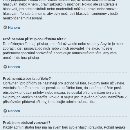
hlasování nebo v něm upravit jakoukoliv možnost. Pokud ale již uživatelé
hlasovali, jen administrátoři nebo moderátoři můžou upravit nebo smazat
hlasování. To zabrání tomu, aby byly možnosti hlasování změněny v ještě
neukončeném hlasování.
Nahoru
Proč nemám přístup do určitého fóra?
Do některých fór mají přístup jen určití uživatelé nebo skupiny. Abyste je mohli
zobrazit, číst, přispívat do nich nebo v nich provádět jiné akce, můžete
potřebovat speciální oprávnění. Kontaktujte administrátora fóra, aby vám
umožnil do fóra přístup.
Nahoru
Proč nemůžu posílat přílohy?
Oprávnění pro přílohy se nastavují pro jednotlivá fóra, skupiny nebo uživatele.
Administrátor fóra nemusel povolit do určitého fóra, do kterého můžete posílat
příspěvky, přidávat přílohy, nebo možná, že posílat přílohy můžou jen určité
skupiny, do kterých nepatříte. Pokud si nejste jisti, z jakého důvodu nemůžete k
příspěvkům přidávat přílohy, kontaktujte administrátora fóra.
Nahoru
Proč jsem obdržel varování?
Každý administrátor fóra má na svém fóru svoje vlastní pravidla. Pokud nějaké