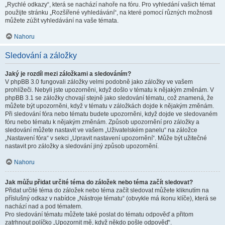
„Rychlé odkazy“, která se nachází nahoře na fóru. Pro vyhledání vašich témat
použijte stránku „Rozšířené vyhledávání“, na které pomocí různých možnosti
můžete zúžit vyhledávání na vaše témata.
Nahoru
Sledování a záložky
Jaký je rozdíl mezi záložkami a sledováním?
V phpBB 3.0 fungovali záložky velmi podobně jako záložky ve vašem
prohlížeči. Nebyli jste upozorněni, když došlo v tématu k nějakým změnám. V
phpBB 3.1 se záložky chovají stejně jako sledování tématu, což znamená, že
můžete být upozorněni, když v tématu v záložkách dojde k nějakým změnám.
Při sledování fóra nebo tématu budete upozorněni, když dojde ve sledovaném
fóru nebo tématu k nějakým změnám. Způsob upozornění pro záložky a
sledování můžete nastavit ve vašem „Uživatelském panelu“ na záložce
„Nastavení fóra“ v sekci „Upravit nastavení upozornění“. Může být užitečné
nastavit pro záložky a sledování jiný způsob upozornění.
Nahoru
Jak můžu přidat určité téma do záložek nebo téma začít sledovat?
Přidat určité téma do záložek nebo téma začít sledovat můžete kliknutím na
příslušný odkaz v nabídce „Nástroje tématu“ (obvykle má ikonu klíče), která se
nachází nad a pod tématem.
Pro sledování tématu můžete také poslat do tématu odpověď a přitom
zatrhnout políčko „Upozornit mě, když někdo pošle odpověď“.