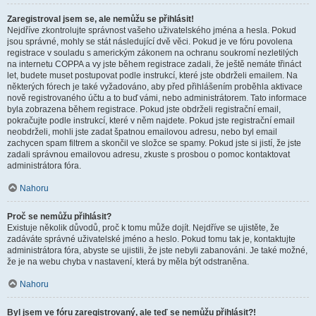
Zaregistroval jsem se, ale nemůžu se přihlásit!
Nejdříve zkontrolujte správnost vašeho uživatelského jména a hesla. Pokud
jsou správné, mohly se stát následující dvě věci. Pokud je ve fóru povolena
registrace v souladu s americkým zákonem na ochranu soukromí nezletilých
na internetu COPPA a vy jste během registrace zadali, že ještě nemáte třináct
let, budete muset postupovat podle instrukcí, které jste obdrželi emailem. Na
některých fórech je také vyžadováno, aby před přihlášením proběhla aktivace
nově registrovaného účtu a to buď vámi, nebo administrátorem. Tato informace
byla zobrazena během registrace. Pokud jste obdrželi registrační email,
pokračujte podle instrukcí, které v něm najdete. Pokud jste registrační email
neobdrželi, mohli jste zadat špatnou emailovou adresu, nebo byl email
zachycen spam filtrem a skončil ve složce se spamy. Pokud jste si jistí, že jste
zadali správnou emailovou adresu, zkuste s prosbou o pomoc kontaktovat
administrátora fóra.
Nahoru
Proč se nemůžu přihlásit?
Existuje několik důvodů, proč k tomu může dojít. Nejdříve se ujistěte, že
zadáváte správné uživatelské jméno a heslo. Pokud tomu tak je, kontaktujte
administrátora fóra, abyste se ujistili, že jste nebyli zabanováni. Je také možné,
že je na webu chyba v nastavení, která by měla být odstraněna.
Nahoru
Byl jsem ve fóru zaregistrovaný, ale teď se nemůžu přihlásit?!