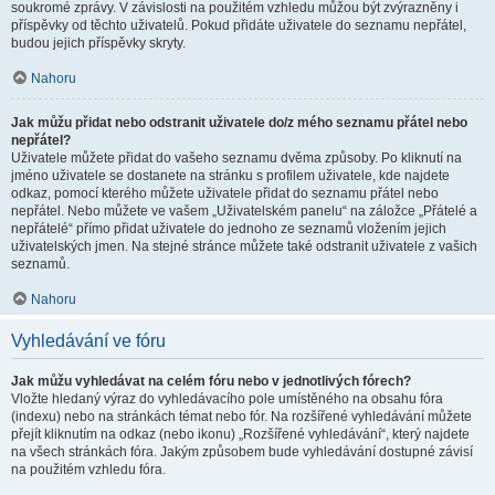
soukromé zprávy. V závislosti na použitém vzhledu můžou být zvýrazněny i
příspěvky od těchto uživatelů. Pokud přidáte uživatele do seznamu nepřátel,
budou jejich příspěvky skryty.
Nahoru
Jak můžu přidat nebo odstranit uživatele do/z mého seznamu přátel nebo
nepřátel?
Uživatele můžete přidat do vašeho seznamu dvěma způsoby. Po kliknutí na
jméno uživatele se dostanete na stránku s profilem uživatele, kde najdete
odkaz, pomocí kterého můžete uživatele přidat do seznamu přátel nebo
nepřátel. Nebo můžete ve vašem „Uživatelském panelu“ na záložce „Přátelé a
nepřátelé“ přímo přidat uživatele do jednoho ze seznamů vložením jejich
uživatelských jmen. Na stejné stránce můžete také odstranit uživatele z vašich
seznamů.
Nahoru
Vyhledávání ve fóru
Jak můžu vyhledávat na celém fóru nebo v jednotlivých fórech?
Vložte hledaný výraz do vyhledávacího pole umístěného na obsahu fóra
(indexu) nebo na stránkách témat nebo fór. Na rozšířené vyhledávání můžete
přejít kliknutím na odkaz (nebo ikonu) „Rozšířené vyhledávání“, který najdete
na všech stránkách fóra. Jakým způsobem bude vyhledávání dostupné závisí
na použitém vzhledu fóra.