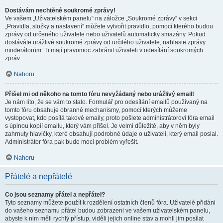
Dostávám nechtěné soukromé zprávy!
Ve vašem „Uživatelském panelu“ na záložce „Soukromé zprávy“ v sekci
„Pravidla, složky a nastavení“ můžete vytvořit pravidlo, pomocí kterého budou
zprávy od určeného uživatele nebo uživatelů automaticky smazány. Pokud
dostáváte urážlivé soukromé zprávy od určitého uživatele, nahlaste zprávy
moderátorům. Ti mají pravomoc zabránit uživateli v odesílání soukromých
zpráv.
Nahoru
Přišel mi od někoho na tomto fóru nevyžádaný nebo urážlivý email!
Je nám líto, že se vám to stalo. Formulář pro odesílání emailů používaný na
tomto fóru obsahuje obranné mechanismy, pomocí kterých můžeme
vystopovat, kdo posílá takové emaily, proto pošlete administrátorovi fóra email
s úplnou kopií emailu, který vám přišel. Je velmi důležité, aby v něm byly
zahrnuty hlavičky, které obsahují podrobné údaje o uživateli, který email poslal.
Administrátor fóra pak bude moci problém vyřešit.
Nahoru
Přátelé a nepřátelé
Co jsou seznamy přátel a nepřátel?
Tyto seznamy můžete použít k rozdělení ostatních členů fóra. Uživatelé přidáni
do vašeho seznamu přátel budou zobrazeni ve vašem uživatelském panelu,
abyste k nim měli rychlý přístup, viděli jejich online stav a mohli jim posílat