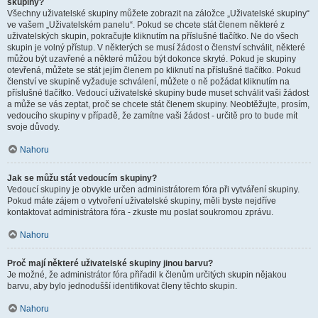
skupiny?
Všechny uživatelské skupiny můžete zobrazit na záložce „Uživatelské skupiny“
ve vašem „Uživatelském panelu“. Pokud se chcete stát členem některé z
uživatelských skupin, pokračujte kliknutím na příslušné tlačítko. Ne do všech
skupin je volný přístup. V některých se musí žádost o členství schválit, některé
můžou být uzavřené a některé můžou být dokonce skryté. Pokud je skupiny
otevřená, můžete se stát jejím členem po kliknutí na příslušné tlačítko. Pokud
členství ve skupině vyžaduje schválení, můžete o ně požádat kliknutím na
příslušné tlačítko. Vedoucí uživatelské skupiny bude muset schválit vaši žádost
a může se vás zeptat, proč se chcete stát členem skupiny. Neobtěžujte, prosím,
vedoucího skupiny v případě, že zamítne vaši žádost - určitě pro to bude mít
svoje důvody.
Nahoru
Jak se můžu stát vedoucím skupiny?
Vedoucí skupiny je obvykle určen administrátorem fóra při vytváření skupiny.
Pokud máte zájem o vytvoření uživatelské skupiny, měli byste nejdříve
kontaktovat administrátora fóra - zkuste mu poslat soukromou zprávu.
Nahoru
Proč mají některé uživatelské skupiny jinou barvu?
Je možné, že administrátor fóra přiřadil k členům určitých skupin nějakou
barvu, aby bylo jednodušší identifikovat členy těchto skupin.
Nahoru