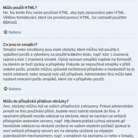
Můžu použít HTML?
Ne. Na tomto fóru nelze používat HTML, aby bylo zpracováno jako HTML.
Většinu formátování, které lze provést pomocí HTML, lze nahradit použitím
BBKódů.
Nahoru
Co jsou to smajlíci?
Smajlíci nebo emotikony jsou malé obrázky, které můžou být použity k
vyjádření pocitů a vytvořeny za použití krátkého kódu, např. kód :) znamená
radost a kód :( znamená smutek. Úplný seznam smajlíků najdete na formuláři,
na kterém se tvoří zprávy a příspěvky. Pokuste se nepoužívat smajlíky v příliš
velkém počtu, protože můžou způsobit nečitelnost příspěvku a moderátoři by je
mohli odstranit, nebo smazat celý váš příspěvek. Administrátor fóra může také
nastavit omezení počtu smajlíků, které lze v příspěvku použít.
Nahoru
Můžu do příspěvků přidávat obrázky?
Ano, obrázky můžou být ve vašich příspěvcích zobrazeny. Pokud administrátor
povolil ve fóru používání příloh, budete moci nahrát obrázek do fóra. V
opačném případě musíte odkázat na obrázek, který se nachází na veřejně
přístupném webovém serveru, např. http://www.priklad.cz/muj-obrazek.gif.
Nemůžete odkázat na obrázek uložený ve vašem vlastním počítači (pokud to
není veřejně přístupný server) ani na obrázky uložené za nějakým
autentizačním mechanizmem, např. v emailech na seznamu.cz nebo v Gmailu,