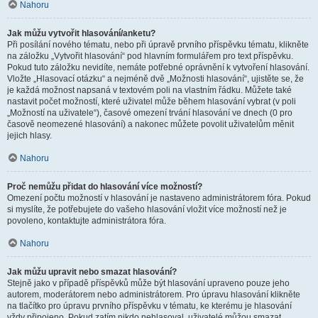
Nahoru
Jak můžu vytvořit hlasování/anketu?
Při posílání nového tématu, nebo při úpravě prvního příspěvku tématu, klikněte
na záložku „Vytvořit hlasování“ pod hlavním formulářem pro text příspěvku.
Pokud tuto záložku nevidíte, nemáte potřebné oprávnění k vytvoření hlasování.
Vložte „Hlasovací otázku“ a nejméně dvě „Možnosti hlasování“, ujistěte se, že
je každá možnost napsaná v textovém poli na vlastním řádku. Můžete také
nastavit počet možností, které uživatel může během hlasování vybrat (v poli
„Možností na uživatele“), časové omezení trvání hlasování ve dnech (0 pro
časově neomezené hlasování) a nakonec můžete povolit uživatelům měnit
jejich hlasy.
Nahoru
Proč nemůžu přidat do hlasování více možností?
Omezení počtu možností v hlasování je nastaveno administrátorem fóra. Pokud
si myslíte, že potřebujete do vašeho hlasování vložit více možností než je
povoleno, kontaktujte administrátora fóra.
Nahoru
Jak můžu upravit nebo smazat hlasování?
Stejně jako v případě příspěvků může být hlasování upraveno pouze jeho
autorem, moderátorem nebo administrátorem. Pro úpravu hlasování klikněte
na tlačítko pro úpravu prvního příspěvku v tématu, ke kterému je hlasování
vždy připojeno. Pokud zatím nikdo nehlasoval, uživatelé můžou smazat