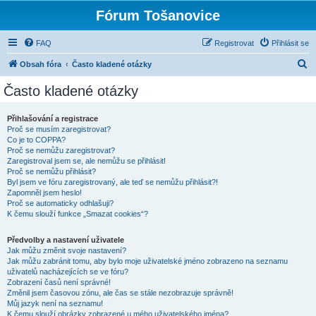
Fórum Tošanovice
FAQ
Registrovat
Přihlásit se
H
Obsah fóra
Často kladené otázky
l
Často kladené otázky
e
d
Přihlašování a registrace
Proč se musím zaregistrovat?
a
Co je to COPPA?
t
Proč se nemůžu zaregistrovat?
Zaregistroval jsem se, ale nemůžu se přihlásit!
Proč se nemůžu přihlásit?
Byl jsem ve fóru zaregistrovaný, ale teď se nemůžu přihlásit?!
Zapomněl jsem heslo!
Proč se automaticky odhlašuji?
K čemu slouží funkce „Smazat cookies“?
Předvolby a nastavení uživatele
Jak můžu změnit svoje nastavení?
Jak můžu zabránit tomu, aby bylo moje uživatelské jméno zobrazeno na seznamu
uživatelů nacházejících se ve fóru?
Zobrazení časů není správné!
Změnil jsem časovou zónu, ale čas se stále nezobrazuje správně!
Můj jazyk není na seznamu!
K čemu slouží obrázky zobrazené u mého uživatelského jména?