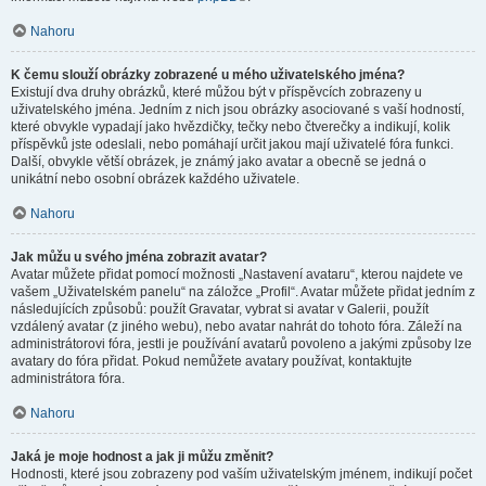
Nahoru
K čemu slouží obrázky zobrazené u mého uživatelského jména?
Existují dva druhy obrázků, které můžou být v příspěvcích zobrazeny u
uživatelského jména. Jedním z nich jsou obrázky asociované s vaší hodností,
které obvykle vypadají jako hvězdičky, tečky nebo čtverečky a indikují, kolik
příspěvků jste odeslali, nebo pomáhají určit jakou mají uživatelé fóra funkci.
Další, obvykle větší obrázek, je známý jako avatar a obecně se jedná o
unikátní nebo osobní obrázek každého uživatele.
Nahoru
Jak můžu u svého jména zobrazit avatar?
Avatar můžete přidat pomocí možnosti „Nastavení avataru“, kterou najdete ve
vašem „Uživatelském panelu“ na záložce „Profil“. Avatar můžete přidat jedním z
následujících způsobů: použít Gravatar, vybrat si avatar v Galerii, použít
vzdálený avatar (z jiného webu), nebo avatar nahrát do tohoto fóra. Záleží na
administrátorovi fóra, jestli je používání avatarů povoleno a jakými způsoby lze
avatary do fóra přidat. Pokud nemůžete avatary používat, kontaktujte
administrátora fóra.
Nahoru
Jaká je moje hodnost a jak ji můžu změnit?
Hodnosti, které jsou zobrazeny pod vaším uživatelským jménem, indikují počet