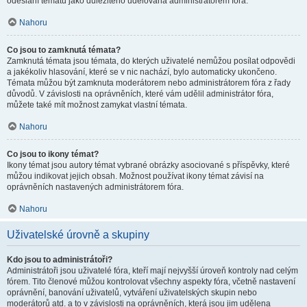
odeslání tématu jako důležitého udělována administrátorem fóra.
Nahoru
Co jsou to zamknutá témata?
Zamknutá témata jsou témata, do kterých uživatelé nemůžou posílat odpovědi
a jakékoliv hlasování, které se v nic nachází, bylo automaticky ukončeno.
Témata můžou být zamknuta moderátorem nebo administrátorem fóra z řady
důvodů. V závislosti na oprávněních, které vám udělil administrátor fóra,
můžete také mít možnost zamykat vlastní témata.
Nahoru
Co jsou to ikony témat?
Ikony témat jsou autory témat vybrané obrázky asociované s příspěvky, které
můžou indikovat jejich obsah. Možnost používat ikony témat závisí na
oprávněních nastavených administrátorem fóra.
Nahoru
Uživatelské úrovně a skupiny
Kdo jsou to administrátoři?
Administrátoři jsou uživatelé fóra, kteří mají nejvyšší úroveň kontroly nad celým
fórem. Tito členové můžou kontrolovat všechny aspekty fóra, včetně nastavení
oprávnění, banování uživatelů, vytváření uživatelských skupin nebo
moderátorů atd. a to v závislosti na oprávněních, která jsou jim udělena