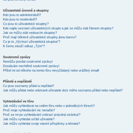
Uživatelské úrovně a skupiny
Kdo jsou to administrátoři?
Kdo jsou to moderátoři?
Co jsou to uživatelské skupiny?
Kde najdu seznam uživatelských skupin a jak se můžu stát členem skupiny?
Jak se můžu stát vedoucím skupiny?
Proč mají některé uživatelské skupiny jinou barvu?
Co je to „Výchozí uživatelská skupina“?
K čemu slouží odkaz „Tým“?
Soukromé zprávy
Nemůžu posílat soukromé zprávy!
Dostávám nechtěné soukromé zprávy!
Přišel mi od někoho na tomto fóru nevyžádaný nebo urážlivý email!
Přátelé a nepřátelé
Co jsou seznamy přátel a nepřátel?
Jak můžu přidat nebo odstranit uživatele do/z mého seznamu přátel nebo nepřátel?
Vyhledávání ve fóru
Jak můžu vyhledávat na celém fóru nebo v jednotlivých fórech?
Proč moje vyhledávání nic nenašlo?
Proč se mi po vyhledávání zobrazí prázdná stránka!?
Jak můžu vyhledat určité uživatele?
Jak můžu vyhledat svoje vlastní příspěvky a témata?