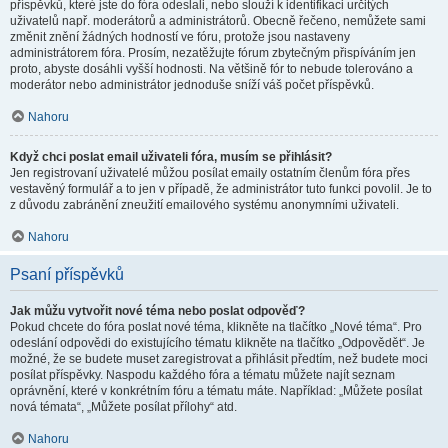
příspěvků, které jste do fóra odeslali, nebo slouží k identifikaci určitých
uživatelů např. moderátorů a administrátorů. Obecně řečeno, nemůžete sami
změnit znění žádných hodností ve fóru, protože jsou nastaveny
administrátorem fóra. Prosím, nezatěžujte fórum zbytečným přispíváním jen
proto, abyste dosáhli vyšší hodnosti. Na většině fór to nebude tolerováno a
moderátor nebo administrátor jednoduše sníží váš počet příspěvků.
Nahoru
Když chci poslat email uživateli fóra, musím se přihlásit?
Jen registrovaní uživatelé můžou posílat emaily ostatním členům fóra přes
vestavěný formulář a to jen v případě, že administrátor tuto funkci povolil. Je to
z důvodu zabránění zneužití emailového systému anonymními uživateli.
Nahoru
Psaní příspěvků
Jak můžu vytvořit nové téma nebo poslat odpověď?
Pokud chcete do fóra poslat nové téma, klikněte na tlačítko „Nové téma“. Pro
odeslání odpovědi do existujícího tématu klikněte na tlačítko „Odpovědět“. Je
možné, že se budete muset zaregistrovat a přihlásit předtím, než budete moci
posílat příspěvky. Naspodu každého fóra a tématu můžete najít seznam
oprávnění, které v konkrétním fóru a tématu máte. Například: „Můžete posílat
nová témata“, „Můžete posílat přílohy“ atd.
Nahoru