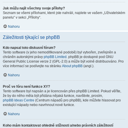
Jak můžu najít všechny svoje přílohy?
Seznam se všemi přílohami, které jste nahráli, najdete ve vašem „Uživatelském
panelu“ v sekci „Přílohy“.
Nahoru
Záležitosti týkající se phpBB
Kdo napsal toto diskusní fórum?
Tento software (v jeho nemodifikované podobě) byl vytvořen, zveřejněn a
chráněn autorskými právy
phpBB Limited
. phpBB je dostupné pod GNU
General Public License verze 2 (GPL-2.0) a může být volně distribuováno. Pro
více informací se podívejte na stránku
About phpBB
(angl.).
Nahoru
Proč ve fóru není funkce XY?
Tento software byl napsán a je licencován přes phpBB Limited. Pokud věříte,
že by do něho měla být přidána nějaká funkce, navštivte, prosím,
phpBB Ideas Centre
(Centrum nápadů pro phpBB), kde můžete hlasovat pro
existující nápady nebo navrhnout nové funkce.
Nahoru
Koho mám kontaktovat ohledně stížnosti a/nebo právních záležitostí