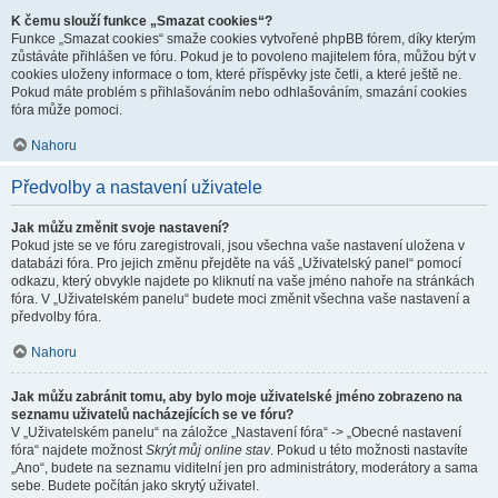
K čemu slouží funkce „Smazat cookies“?
Funkce „Smazat cookies“ smaže cookies vytvořené phpBB fórem, díky kterým
zůstáváte přihlášen ve fóru. Pokud je to povoleno majitelem fóra, můžou být v
cookies uloženy informace o tom, které příspěvky jste četli, a které ještě ne.
Pokud máte problém s přihlašováním nebo odhlašováním, smazání cookies
fóra může pomoci.
Nahoru
Předvolby a nastavení uživatele
Jak můžu změnit svoje nastavení?
Pokud jste se ve fóru zaregistrovali, jsou všechna vaše nastavení uložena v
databázi fóra. Pro jejich změnu přejděte na váš „Uživatelský panel“ pomocí
odkazu, který obvykle najdete po kliknutí na vaše jméno nahoře na stránkách
fóra. V „Uživatelském panelu“ budete moci změnit všechna vaše nastavení a
předvolby fóra.
Nahoru
Jak můžu zabránit tomu, aby bylo moje uživatelské jméno zobrazeno na
seznamu uživatelů nacházejících se ve fóru?
V „Uživatelském panelu“ na záložce „Nastavení fóra“ -> „Obecné nastavení
fóra“ najdete možnost
Skrýt můj online stav
. Pokud u této možnosti nastavíte
„Ano“, budete na seznamu viditelní jen pro administrátory, moderátory a sama
sebe. Budete počítán jako skrytý uživatel.