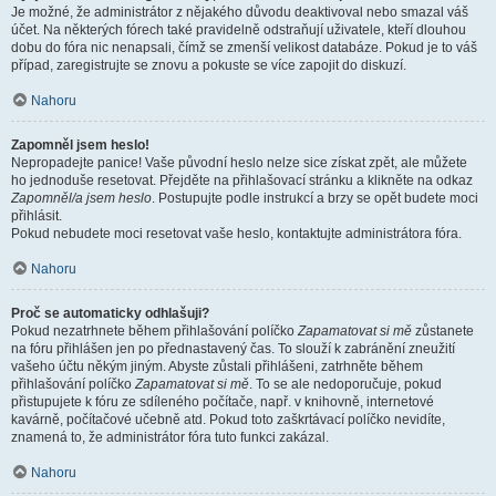
Je možné, že administrátor z nějakého důvodu deaktivoval nebo smazal váš
účet. Na některých fórech také pravidelně odstraňují uživatele, kteří dlouhou
dobu do fóra nic nenapsali, čímž se zmenší velikost databáze. Pokud je to váš
případ, zaregistrujte se znovu a pokuste se více zapojit do diskuzí.
Nahoru
Zapomněl jsem heslo!
Nepropadejte panice! Vaše původní heslo nelze sice získat zpět, ale můžete
ho jednoduše resetovat. Přejděte na přihlašovací stránku a klikněte na odkaz
Zapomněl/a jsem heslo
. Postupujte podle instrukcí a brzy se opět budete moci
přihlásit.
Pokud nebudete moci resetovat vaše heslo, kontaktujte administrátora fóra.
Nahoru
Proč se automaticky odhlašuji?
Pokud nezatrhnete během přihlašování políčko
Zapamatovat si mě
zůstanete
na fóru přihlášen jen po přednastavený čas. To slouží k zabránění zneužití
vašeho účtu někým jiným. Abyste zůstali přihlášeni, zatrhněte během
přihlašování políčko
Zapamatovat si mě
. To se ale nedoporučuje, pokud
přistupujete k fóru ze sdíleného počítače, např. v knihovně, internetové
kavárně, počítačové učebně atd. Pokud toto zaškrtávací políčko nevidíte,
znamená to, že administrátor fóra tuto funkci zakázal.
Nahoru