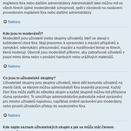
majitelem fóra nebo dalšími administrátory. Administrátoři také můžou mít ve
všech fórech úplné moderátorské schopnosti, opět v závislosti na nastavení
provedeném majitelem fóra nebo dalšími administrátory.
Nahoru
Kdo jsou to moderátoři?
Moderátoři jsou uživatelé (nebo skupiny uživatelů), kteří se starají o
každodenní chod fóra. Mají pravomoc k upravování a mazání příspěvků a
zamykání, odemykání, přesunování, mazání a rozdělování témat ve fórech,
která moderují. Obecně jsou moderátoři přítomni, aby zabraňovali uživatelů v
psaní mimo téma nebo v posílání hanlivých nebo urážlivých materiálů.
Nahoru
Co jsou to uživatelské skupiny?
Uživatelské skupiny jsou skupiny uživatelů, které dělí komunitu uživatelů na
menší části, se kterými můžou administrátoři fóra snadněji pracovat. Každý
člen fóra může patřit do několika skupin a každé skupině můžou být přiřazena
různá oprávnění. To umožňuje administrátorům jednoduše měnit oprávnění
pro mnoho uživatelů najednou, například změnit oprávnění pro moderátory,
nebo povolit uživatelům přístup do soukromého fóra.
Nahoru
Kde najdu seznam uživatelských skupin a jak se můžu stát členem