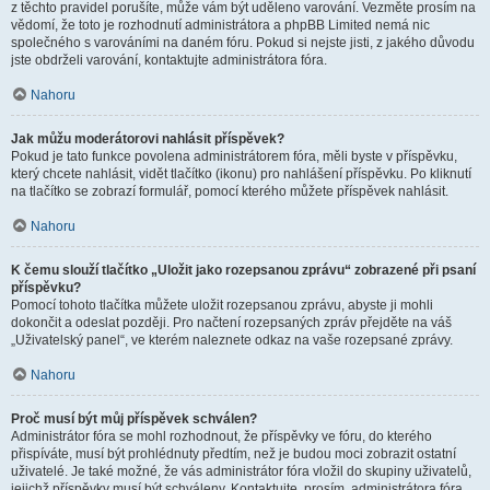
z těchto pravidel porušíte, může vám být uděleno varování. Vezměte prosím na
vědomí, že toto je rozhodnutí administrátora a phpBB Limited nemá nic
společného s varováními na daném fóru. Pokud si nejste jisti, z jakého důvodu
jste obdrželi varování, kontaktujte administrátora fóra.
Nahoru
Jak můžu moderátorovi nahlásit příspěvek?
Pokud je tato funkce povolena administrátorem fóra, měli byste v příspěvku,
který chcete nahlásit, vidět tlačítko (ikonu) pro nahlášení příspěvku. Po kliknutí
na tlačítko se zobrazí formulář, pomocí kterého můžete příspěvek nahlásit.
Nahoru
K čemu slouží tlačítko „Uložit jako rozepsanou zprávu“ zobrazené při psaní
příspěvku?
Pomocí tohoto tlačítka můžete uložit rozepsanou zprávu, abyste ji mohli
dokončit a odeslat později. Pro načtení rozepsaných zpráv přejděte na váš
„Uživatelský panel“, ve kterém naleznete odkaz na vaše rozepsané zprávy.
Nahoru
Proč musí být můj příspěvek schválen?
Administrátor fóra se mohl rozhodnout, že příspěvky ve fóru, do kterého
přispíváte, musí být prohlédnuty předtím, než je budou moci zobrazit ostatní
uživatelé. Je také možné, že vás administrátor fóra vložil do skupiny uživatelů,
jejichž příspěvky musí být schváleny. Kontaktujte, prosím, administrátora fóra