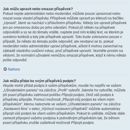
Jak můžu upravit nebo smazat příspěvek?
Pokud nejste administrátor nebo moderátor, můžete pouze upravovat nebo
mazat svoje vlastní příspěvky. Příspěvek můžete upravit po kliknutí na tlačítko
„Upravit“, které se nachází v příslušném příspěvku. Někdy lze upravit příspěvek
jen po omezenou dobu po jeho odeslání. Pokud již někdo na příspěvek
odpověděl a vy se do tématu vrátíte, najdete pod ním krátký text, ve kterém je
uvedeno kolikrát a kdy jste příspěvek upravili. Toto bude zobrazeno pouze v
případě, že někdo do tématu pošle odpověď, ale neobjeví se to, pokud
moderátor nebo administrátor upraví příspěvek, ačkoli ti mohou zanechat na
základě vlastního uvážení vzkaz, proč příspěvek upravili. Vezměte prosím na
vědomí, že normální uživatelé nemůžou smazat příspěvek, když k němu někdo
pošle odpověď.
Nahoru
Jak můžu přidat ke svým příspěvků podpis?
Abyste mohli přidat podpis k vašim příspěvkům, musíte ho nejdřív ve vašem
„Uživatelském panelu“ na záložce „Profil“ vytvořit. Jakmile ho vytvoříte, můžete
při psaní příspěvku zatrhnout políčko
Připojit podpis
, čímž váš podpis k
příspěvku připojíte. Pomocí možnosti „Připojit můj podpis ke všem mým
příspěvkům“, kterou naleznete ve vašem „Uživatelském panelu“ na záložce
„Nastavení fóra“ v sekci „Výchozí nastavení příspěvků“ můžete automaticky
připojit váš podpis ke všem vašim příspěvkům. Pokud to uděláte, můžete stále
zamezit připojení vašeho podpisu k jednotlivým příspěvkům tak, že během
psaní příspěvku zrušíte zaškrtnutí možnosti
Připojit podpis
.