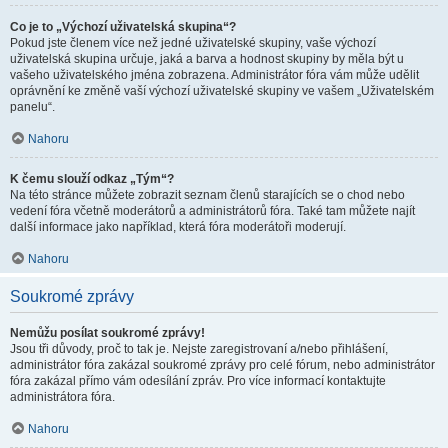
Co je to „Výchozí uživatelská skupina“?
Pokud jste členem více než jedné uživatelské skupiny, vaše výchozí
uživatelská skupina určuje, jaká a barva a hodnost skupiny by měla být u
vašeho uživatelského jména zobrazena. Administrátor fóra vám může udělit
oprávnění ke změně vaší výchozí uživatelské skupiny ve vašem „Uživatelském
panelu“.
Nahoru
K čemu slouží odkaz „Tým“?
Na této stránce můžete zobrazit seznam členů starajících se o chod nebo
vedení fóra včetně moderátorů a administrátorů fóra. Také tam můžete najít
další informace jako například, která fóra moderátoři moderují.
Nahoru
Soukromé zprávy
Nemůžu posílat soukromé zprávy!
Jsou tři důvody, proč to tak je. Nejste zaregistrovaní a/nebo přihlášení,
administrátor fóra zakázal soukromé zprávy pro celé fórum, nebo administrátor
fóra zakázal přímo vám odesílání zpráv. Pro více informací kontaktujte
administrátora fóra.
Nahoru