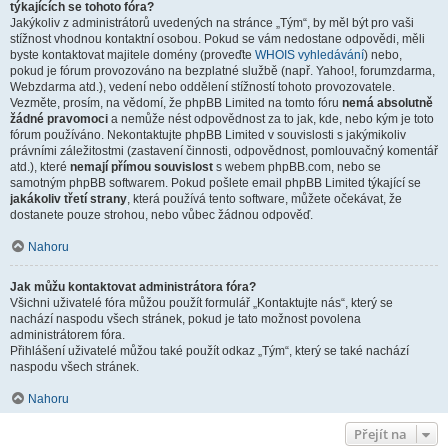
týkajících se tohoto fóra?
Jakýkoliv z administrátorů uvedených na stránce „Tým“, by měl být pro vaši
stížnost vhodnou kontaktní osobou. Pokud se vám nedostane odpovědi, měli
byste kontaktovat majitele domény (proveďte
WHOIS vyhledávání
) nebo,
pokud je fórum provozováno na bezplatné službě (např. Yahoo!, forumzdarma,
Webzdarma atd.), vedení nebo oddělení stížností tohoto provozovatele.
Vezměte, prosím, na vědomí, že phpBB Limited na tomto fóru
nemá absolutně
žádné pravomoci
a nemůže nést odpovědnost za to jak, kde, nebo kým je toto
fórum používáno. Nekontaktujte phpBB Limited v souvislosti s jakýmikoliv
právními záležitostmi (zastavení činnosti, odpovědnost, pomlouvačný komentář
atd.), které
nemají přímou souvislost
s webem phpBB.com, nebo se
samotným phpBB softwarem. Pokud pošlete email phpBB Limited týkající se
jakákoliv třetí strany
, která používá tento software, můžete očekávat, že
dostanete pouze strohou, nebo vůbec žádnou odpověď.
Nahoru
Jak můžu kontaktovat administrátora fóra?
Všichni uživatelé fóra můžou použít formulář „Kontaktujte nás“, který se
nachází naspodu všech stránek, pokud je tato možnost povolena
administrátorem fóra.
Přihlášení uživatelé můžou také použít odkaz „Tým“, který se také nachází
naspodu všech stránek.
Nahoru
Přejít na