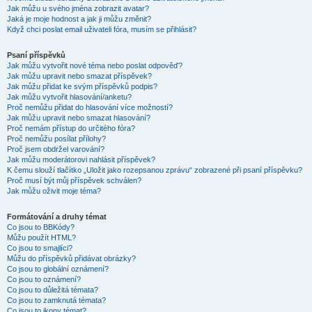
Jak můžu u svého jména zobrazit avatar?
Jaká je moje hodnost a jak ji můžu změnit?
Když chci poslat email uživateli fóra, musím se přihlásit?
Psaní příspěvků
Jak můžu vytvořit nové téma nebo poslat odpověď?
Jak můžu upravit nebo smazat příspěvek?
Jak můžu přidat ke svým příspěvků podpis?
Jak můžu vytvořit hlasování/anketu?
Proč nemůžu přidat do hlasování více možností?
Jak můžu upravit nebo smazat hlasování?
Proč nemám přístup do určitého fóra?
Proč nemůžu posílat přílohy?
Proč jsem obdržel varování?
Jak můžu moderátorovi nahlásit příspěvek?
K čemu slouží tlačítko „Uložit jako rozepsanou zprávu“ zobrazené při psaní příspěvku?
Proč musí být můj příspěvek schválen?
Jak můžu oživit moje téma?
Formátování a druhy témat
Co jsou to BBKódy?
Můžu použít HTML?
Co jsou to smajlíci?
Můžu do příspěvků přidávat obrázky?
Co jsou to globální oznámení?
Co jsou to oznámení?
Co jsou to důležitá témata?
Co jsou to zamknutá témata?
Co jsou to ikony témat?