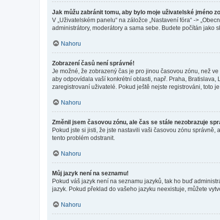
Jak můžu zabránit tomu, aby bylo moje uživatelské jméno z
V „Uživatelském panelu“ na záložce „Nastavení fóra“ -> „Obec
administrátory, moderátory a sama sebe. Budete počítán jako sk
Nahoru
Zobrazení časů není správné!
Je možné, že zobrazený čas je pro jinou časovou zónu, než ve k
aby odpovídala vaší konkrétní oblasti, např. Praha, Bratislav
zaregistrovaní uživatelé. Pokud ještě nejste registrováni, toto je
Nahoru
Změnil jsem časovou zónu, ale čas se stále nezobrazuje sp
Pokud jste si jisti, že jste nastavili vaši časovou zónu správn
tento problém odstranit.
Nahoru
Můj jazyk není na seznamu!
Pokud váš jazyk není na seznamu jazyků, tak ho buď administrát
jazyk. Pokud překlad do vašeho jazyku neexistuje, můžete vytv
Nahoru