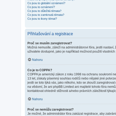
Co jsou to globální oznámení?
Co jsou to oznámení?
Co jsou to důležitá témata?
Co jsou to zamknutá témata?
Co jsou to ikony témat?
Přihlašování a registrace
Proč se musím zaregistrovat?
Možná nemusíte, záleží na administrátorovi fóra, jestli nastaví,
uživatele dostupné, jako je například možnost použití vlastních
Nahoru
Co je to COPPA?
COPPA je americký zákon z roku 1998 na ochranu soukromí nezl
13 let, získaly písemný souhlas rodičů nebo nějaké jiné potvrze
jestli se toto týká vás, jako někoho, kdo se zkouší zaregistro
na vědomí, že ani phpBB Limited ani majitelé tohoto fóra nem
kontaktovat ohledně stížnosti a/nebo právních záležitostí týkajíc
Nahoru
Proč se nemůžu zaregistrovat?
Je možné, že administrátor fóra zakázal registrace, aby zabrán