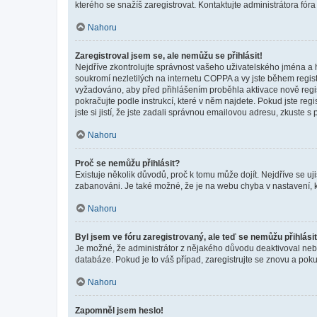
kterého se snažíš zaregistrovat. Kontaktujte administrátora fór
Nahoru
Zaregistroval jsem se, ale nemůžu se přihlásit!
Nejdříve zkontrolujte správnost vašeho uživatelského jména a 
soukromí nezletilých na internetu COPPA a vy jste během registr
vyžadováno, aby před přihlášením proběhla aktivace nově regis
pokračujte podle instrukcí, které v něm najdete. Pokud jste re
jste si jistí, že jste zadali správnou emailovou adresu, zkuste 
Nahoru
Proč se nemůžu přihlásit?
Existuje několik důvodů, proč k tomu může dojít. Nejdříve se ujis
zabanováni. Je také možné, že je na webu chyba v nastavení, k
Nahoru
Byl jsem ve fóru zaregistrovaný, ale teď se nemůžu přihlásit
Je možné, že administrátor z nějakého důvodu deaktivoval nebo 
databáze. Pokud je to váš případ, zaregistrujte se znovu a pokus
Nahoru
Zapomněl jsem heslo!