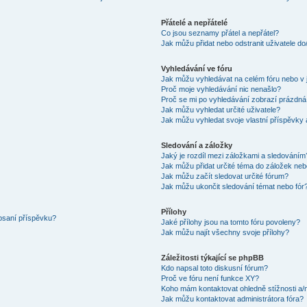
Přátelé a nepřátelé
Co jsou seznamy přátel a nepřátel?
Jak můžu přidat nebo odstranit uživatele d
Vyhledávání ve fóru
Jak můžu vyhledávat na celém fóru nebo v 
Proč moje vyhledávání nic nenašlo?
Proč se mi po vyhledávání zobrazí prázdná
Jak můžu vyhledat určité uživatele?
Jak můžu vyhledat svoje vlastní příspěvky
Sledování a záložky
Jaký je rozdíl mezi záložkami a sledováním
Jak můžu přidat určité téma do záložek neb
Jak můžu začít sledovat určité fórum?
Jak můžu ukončit sledování témat nebo fór
Přílohy
 psaní příspěvku?
Jaké přílohy jsou na tomto fóru povoleny?
Jak můžu najít všechny svoje přílohy?
Záležitosti týkající se phpBB
Kdo napsal toto diskusní fórum?
Proč ve fóru není funkce XY?
Koho mám kontaktovat ohledně stížnosti a/ne
Jak můžu kontaktovat administrátora fóra?