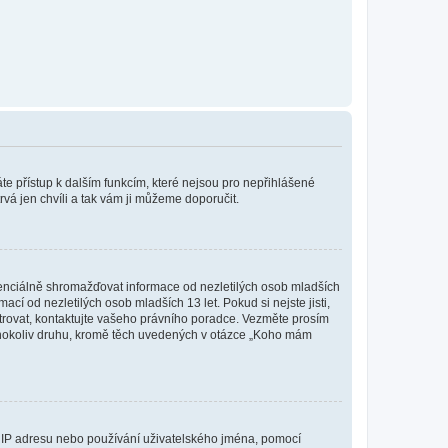
káte přístup k dalším funkcím, které nejsou pro nepřihlášené
rvá jen chvíli a tak vám ji můžeme doporučit.
enciálně shromažďovat informace od nezletilých osob mladších
í od nezletilých osob mladších 13 let. Pokud si nejste jisti,
istrovat, kontaktujte vašeho právního poradce. Vezměte prosím
kéhokoliv druhu, kromě těch uvedených v otázce „Koho mám
ši IP adresu nebo používání uživatelského jména, pomocí