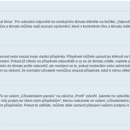
vé téma“. Pro odeslání odpovědi do existujícího tématu klikněte na tlačítko „Odpově
ra a tématu můžete najít seznam oprávnění, které v konkrétním fóru a tématu máte.
vat nebo mazat svoje vlastní příspěvky. Příspěvek můžete upravit po kliknutí na tla
ání. Pokud již někdo na příspěvek odpověděl a vy se do tématu vrátíte, najdete pod
ěkdo do tématu pošle odpověď, ale neobjeví se to, pokud moderátor nebo administr
osím na vědomí, že normální uživatelé nemůžou smazat příspěvek, když k němu něk
v ve vašem „Uživatelském panelu“ na záložce „Profil“ vytvořit. Jakmile ho vytvořít
jit můj podpis ke všem mým příspěvkům“, kterou naleznete ve vašem „Uživatelském p
im příspěvkům. Pokud to uděláte, můžete stále zamezit připojení vašeho podpisu k