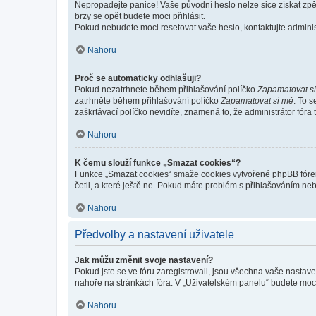
Nepropadejte panice! Vaše původní heslo nelze sice získat zpě
brzy se opět budete moci přihlásit.
Pokud nebudete moci resetovat vaše heslo, kontaktujte administ
Nahoru
Proč se automaticky odhlašuji?
Pokud nezatrhnete během přihlašování políčko
Zapamatovat s
zatrhněte během přihlašování políčko
Zapamatovat si mě
. To 
zaškrtávací políčko nevidíte, znamená to, že administrátor fóra 
Nahoru
K čemu slouží funkce „Smazat cookies“?
Funkce „Smazat cookies“ smaže cookies vytvořené phpBB fórem, 
četli, a které ještě ne. Pokud máte problém s přihlašováním 
Nahoru
Předvolby a nastavení uživatele
Jak můžu změnit svoje nastavení?
Pokud jste se ve fóru zaregistrovali, jsou všechna vaše nastav
nahoře na stránkách fóra. V „Uživatelském panelu“ budete moc
Nahoru