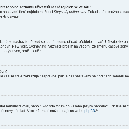
obrazeno na seznamu uživatelů nacházejících se ve fóru?
né nastavení fóra“ najdete možnost
Skrýt můj online stav
. Pokud u této možnosti nas
rytý uživatel.
teré se nacházíte. Pokud se jedná o tento případ, přejděte na váš „Uživatelský pa
a, Londýn, New York, Sydney atd. Vezměte prosím na vědomí, že změnu časové zóny, 
 dobrý důvod, proč tak učinit.
rávně!
ě, ale čas se stále zobrazuje nesprávně, pak je čas nastavený na hodinách serveru 
or nenainstaloval, nebo nikdo toto fórum do vašeho jazyka nepřeložil. Zkuste se ze
ořit nový překlad. Více informací můžete najít na webu
phpBB
®.