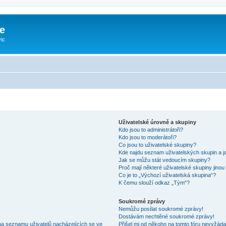
e
ic
Uživatelské úrovně a skupiny
Kdo jsou to administrátoři?
Kdo jsou to moderátoři?
Co jsou to uživatelské skupiny?
Kde najdu seznam uživatelských skupin a j
Jak se můžu stát vedoucím skupiny?
Proč mají některé uživatelské skupiny jinou
Co je to „Výchozí uživatelská skupina“?
K čemu slouží odkaz „Tým“?
Soukromé zprávy
Nemůžu posílat soukromé zprávy!
Dostávám nechtěné soukromé zprávy!
na seznamu uživatelů nacházejících se ve
Přišel mi od někoho na tomto fóru nevyžáda