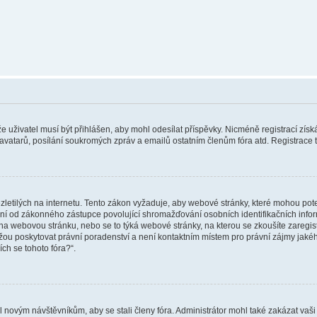
 že uživatel musí být přihlášen, aby mohl odesílat příspěvky. Nicméně registrací zís
 avatarů, posílání soukromých zpráv a emailů ostatním členům fóra atd. Registrace t
etilých na internetu. Tento zákon vyžaduje, aby webové stránky, které mohou pot
ní od zákonného zástupce povolující shromažďování osobních identifikačních informac
vat na webovou stránku, nebo se to týká webové stránky, na kterou se zkoušíte zareg
ůžou poskytovat právní poradenství a není kontaktním místem pro právní zájmy ja
ích se tohoto fóra?“.
il novým návštěvníkům, aby se stali členy fóra. Administrátor mohl také zakázat va