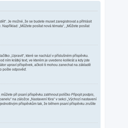
dět“. Je možné, že se budete muset zaregistrovat a přihlásit
 Například: „Můžete posílat nová témata“, „Můžete posílat
čítko „Upravit“, které se nachází v příslušném příspěvku.
 ním krátký text, ve kterém je uvedeno kolikrát a kdy jste
átor upraví příspěvek, ačkoli ti mohou zanechat na základě
do pošle odpověď.
e, můžete při psaní příspěvku zatrhnout políčko
Připojit podpis
,
anelu“ na záložce „Nastavení fóra“ v sekci „Výchozí nastavení
 jednotlivým příspěvkům tak, že během psaní příspěvku zrušíte