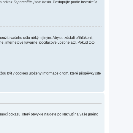
 na odkaz
Zapomněl/a jsem heslo
. Postupujte podle instrukcí a
eužití vašeho účtu někým jiným. Abyste zůstali přihlášeni,
vně, internetové kavárně, počítačové učebně atd. Pokud toto
ou být v cookies uloženy informace o tom, které příspěvky jste
omocí odkazu, který obvykle najdete po kliknutí na vaše jméno