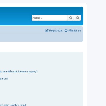
Hledat
Pokročilé hledání
Registrovat
Přihlásit se
ak se můžu stát členem skupiny?
 barvu?
ný nebo urážlivý email!