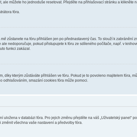
t, ale můžete ho jednoduše resetovat. Přejděte na přihlašovací stránku a klikněte
rátora fóra.
i mě
zůstanete na fóru přihlášen jen po přednastavený čas. To slouží k zabránění zn
se ale nedoporučuje, pokud přistupujete k fóru ze sdíleného počítače, např. v kniho
tuto funkci zakázal.
díky kterým zůstáváte přihlášen ve fóru. Pokud je to povoleno majitelem fóra, můž
nebo odhlašováním, smazání cookies fóra může pomoci.
ení uložena v databázi fóra. Pro jejich změnu přejděte na váš „Uživatelský panel“ p
i změnit všechna vaše nastavení a předvolby fóra.