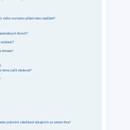
o/z mého seznamu přátel nebo nepřátel?
jednotlivých fórech?
 stránka!?
 a témata?
?
o téma začít sledovat?
?
bo právních záležitostí týkajících se tohoto fóra?