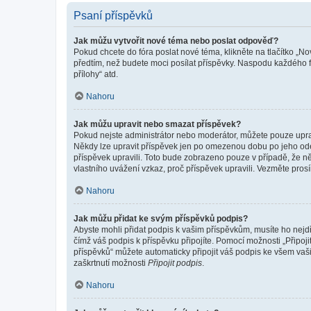
Psaní příspěvků
Jak můžu vytvořit nové téma nebo poslat odpověď?
Pokud chcete do fóra poslat nové téma, klikněte na tlačítko „No
předtím, než budete moci posílat příspěvky. Naspodu každého fó
přílohy“ atd.
Nahoru
Jak můžu upravit nebo smazat příspěvek?
Pokud nejste administrátor nebo moderátor, můžete pouze upravo
Někdy lze upravit příspěvek jen po omezenou dobu po jeho odesl
příspěvek upravili. Toto bude zobrazeno pouze v případě, že n
vlastního uvážení vzkaz, proč příspěvek upravili. Vezměte pr
Nahoru
Jak můžu přidat ke svým příspěvků podpis?
Abyste mohli přidat podpis k vašim příspěvkům, musíte ho nejdří
čímž váš podpis k příspěvku připojíte. Pomocí možnosti „Připo
příspěvků“ můžete automaticky připojit váš podpis ke všem vaš
zaškrtnutí možnosti
Připojit podpis
.
Nahoru