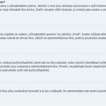
éna?
azeny u uživatelského jména. Jedním z nich jsou obrázky asociované s vaší hodnost
jakou mají uživatelé fóra funkci. Další, obvykle větší obrázek, je známý jako avatar
ou najdete ve vašem „Uživatelském panelu“ na záložce „Profil“. Avatar můžete přida
vatar nahrát do tohoto fóra. Záleží na administrátorovi fóra, jestli je používání ava
ndikují počet příspěvků, které jste do fóra odeslali, nebo slouží k identifikaci urč
protože jsou nastaveny administrátorem fóra. Prosím, nezatěžujte fórum zbytečným 
or jednoduše sníží váš počet příspěvků.
 fóra přes vestavěný formulář a to jen v případě, že administrátor tuto funkci povo