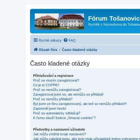
Fórum Tošanovic
Rychlík z Kocourkova do Tošanov
Rychlé odkazy
FAQ
Obsah fóra
Často kladené otázky
Často kladené otázky
Přihlašování a registrace
Proč se musím zaregistrovat?
Co je to COPPA?
Proč se nemůžu zaregistrovat?
Zaregistroval jsem se, ale nemůžu se přihlásit!
Proč se nemůžu přihlásit?
Byl jsem ve fóru zaregistrovaný, ale teď se nemůžu přihlásit?!
Zapomněl jsem heslo!
Proč se automaticky odhlašuji?
K čemu slouží funkce „Smazat cookies“?
Předvolby a nastavení uživatele
Jak můžu změnit svoje nastavení?
Jak můžu zabránit tomu, aby bylo moje uživatelské jméno zobrazeno 