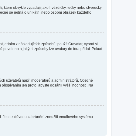
í, které obvykle vypadají jako hvězdičky, tečky nebo čtverečky
 a obecně se jedná o unikátní nebo osobní obrázek každého
t jedním z následujících způsobů: použít Gravatar, vybrat si
tarů povoleno a jakými způsoby lze avatary do fóra přidat. Pokud
itých uživatelů např. moderátorů a administrátorů. Obecně
přispíváním jen proto, abyste dosáhli vyšší hodnosti. Na
lil. Je to z důvodu zabránění zneužití emailového systému