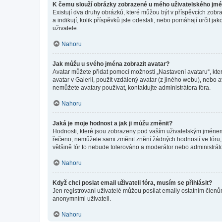
K čemu slouží obrázky zobrazené u mého uživatelského jm
Existují dva druhy obrázků, které můžou být v příspěvcích zobr
a indikují, kolik příspěvků jste odeslali, nebo pomáhají určit 
uživatele.
Nahoru
Jak můžu u svého jména zobrazit avatar?
Avatar můžete přidat pomocí možnosti „Nastavení avataru“, kter
avatar v Galerii, použít vzdálený avatar (z jiného webu), nebo a
nemůžete avatary používat, kontaktujte administrátora fóra.
Nahoru
Jaká je moje hodnost a jak ji můžu změnit?
Hodnosti, které jsou zobrazeny pod vaším uživatelským jménem, i
řečeno, nemůžete sami změnit znění žádných hodností ve fóru, 
většině fór to nebude tolerováno a moderátor nebo administrát
Nahoru
Když chci poslat email uživateli fóra, musím se přihlásit?
Jen registrovaní uživatelé můžou posílat emaily ostatním členům
anonymními uživateli.
Nahoru