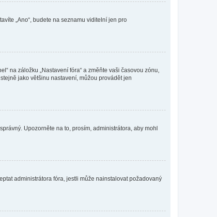
tavíte „Ano“, budete na seznamu viditelní jen pro
nel“ na záložku „Nastavení fóra“ a změňte vaši časovou zónu,
stejně jako většinu nastavení, můžou provádět jen
nesprávný. Upozorněte na to, prosím, administrátora, aby mohl
ptat administrátora fóra, jestli může nainstalovat požadovaný