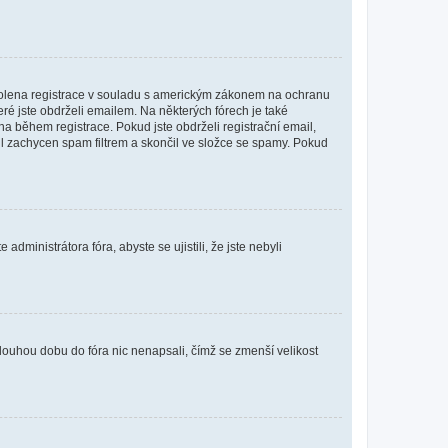
povolena registrace v souladu s americkým zákonem na ochranu
eré jste obdrželi emailem. Na některých fórech je také
 během registrace. Pokud jste obdrželi registrační email,
ail zachycen spam filtrem a skončil ve složce se spamy. Pokud
dministrátora fóra, abyste se ujistili, že jste nebyli
louhou dobu do fóra nic nenapsali, čímž se zmenší velikost