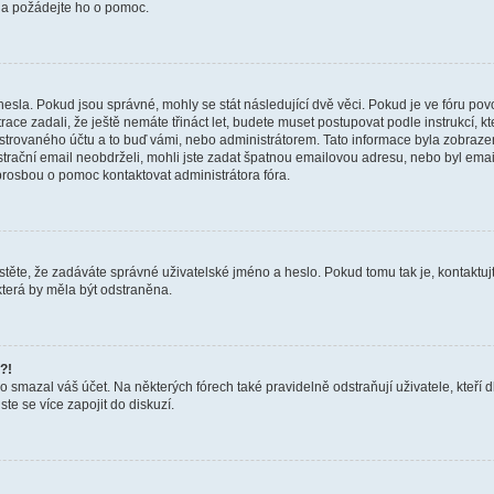
a a požádejte ho o pomoc.
hesla. Pokud jsou správné, mohly se stát následující dvě věci. Pokud je ve fóru 
ace zadali, že ještě nemáte třináct let, budete muset postupovat podle instrukcí, kt
trovaného účtu a to buď vámi, nebo administrátorem. Tato informace byla zobrazena
gistrační email neobdrželi, mohli jste zadat špatnou emailovou adresu, nebo byl em
s prosbou o pomoc kontaktovat administrátora fóra.
těte, že zadáváte správné uživatelské jméno a heslo. Pokud tomu tak je, kontaktujte a
terá by měla být odstraněna.
?!
smazal váš účet. Na některých fórech také pravidelně odstraňují uživatele, kteří d
te se více zapojit do diskuzí.