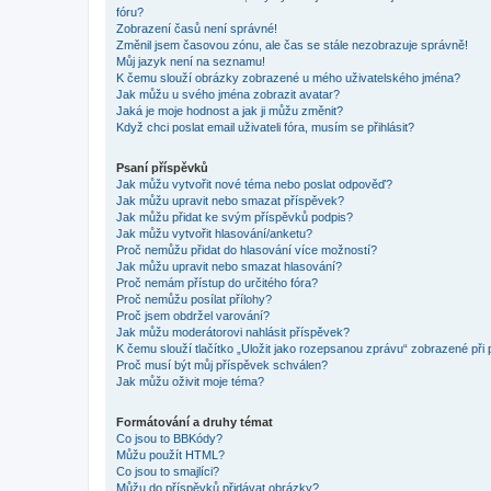
fóru?
Zobrazení časů není správné!
Změnil jsem časovou zónu, ale čas se stále nezobrazuje správně!
Můj jazyk není na seznamu!
K čemu slouží obrázky zobrazené u mého uživatelského jména?
Jak můžu u svého jména zobrazit avatar?
Jaká je moje hodnost a jak ji můžu změnit?
Když chci poslat email uživateli fóra, musím se přihlásit?
Psaní příspěvků
Jak můžu vytvořit nové téma nebo poslat odpověď?
Jak můžu upravit nebo smazat příspěvek?
Jak můžu přidat ke svým příspěvků podpis?
Jak můžu vytvořit hlasování/anketu?
Proč nemůžu přidat do hlasování více možností?
Jak můžu upravit nebo smazat hlasování?
Proč nemám přístup do určitého fóra?
Proč nemůžu posílat přílohy?
Proč jsem obdržel varování?
Jak můžu moderátorovi nahlásit příspěvek?
K čemu slouží tlačítko „Uložit jako rozepsanou zprávu“ zobrazené při
Proč musí být můj příspěvek schválen?
Jak můžu oživit moje téma?
Formátování a druhy témat
Co jsou to BBKódy?
Můžu použít HTML?
Co jsou to smajlíci?
Můžu do příspěvků přidávat obrázky?