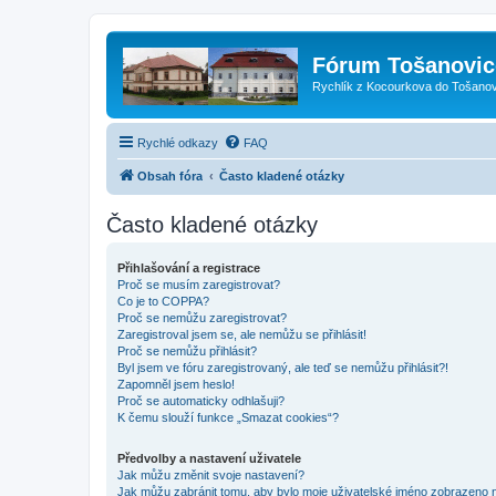
Fórum Tošanovic
Rychlík z Kocourkova do Tošanov
Rychlé odkazy
FAQ
Obsah fóra
Často kladené otázky
Často kladené otázky
Přihlašování a registrace
Proč se musím zaregistrovat?
Co je to COPPA?
Proč se nemůžu zaregistrovat?
Zaregistroval jsem se, ale nemůžu se přihlásit!
Proč se nemůžu přihlásit?
Byl jsem ve fóru zaregistrovaný, ale teď se nemůžu přihlásit?!
Zapomněl jsem heslo!
Proč se automaticky odhlašuji?
K čemu slouží funkce „Smazat cookies“?
Předvolby a nastavení uživatele
Jak můžu změnit svoje nastavení?
Jak můžu zabránit tomu, aby bylo moje uživatelské jméno zobrazeno 