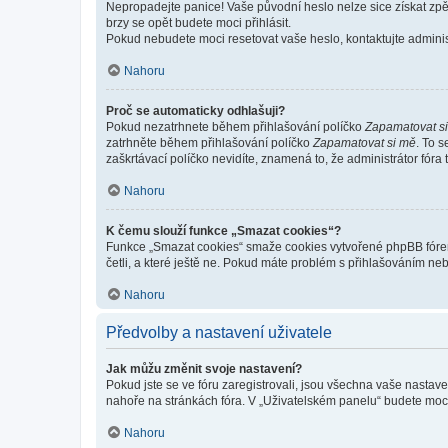
Nepropadejte panice! Vaše původní heslo nelze sice získat zpě
brzy se opět budete moci přihlásit.
Pokud nebudete moci resetovat vaše heslo, kontaktujte administ
Nahoru
Proč se automaticky odhlašuji?
Pokud nezatrhnete během přihlašování políčko
Zapamatovat s
zatrhněte během přihlašování políčko
Zapamatovat si mě
. To 
zaškrtávací políčko nevidíte, znamená to, že administrátor fóra 
Nahoru
K čemu slouží funkce „Smazat cookies“?
Funkce „Smazat cookies“ smaže cookies vytvořené phpBB fórem, 
četli, a které ještě ne. Pokud máte problém s přihlašováním 
Nahoru
Předvolby a nastavení uživatele
Jak můžu změnit svoje nastavení?
Pokud jste se ve fóru zaregistrovali, jsou všechna vaše nastav
nahoře na stránkách fóra. V „Uživatelském panelu“ budete moc
Nahoru