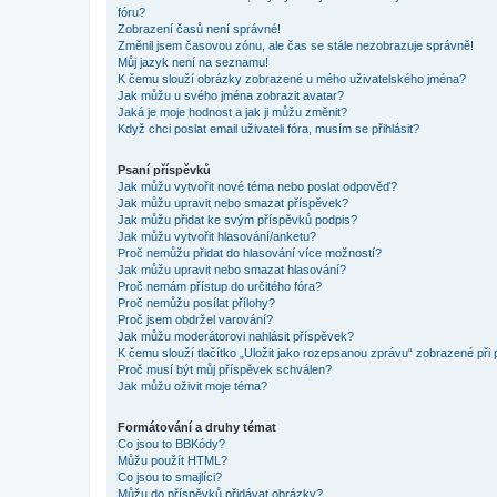
fóru?
Zobrazení časů není správné!
Změnil jsem časovou zónu, ale čas se stále nezobrazuje správně!
Můj jazyk není na seznamu!
K čemu slouží obrázky zobrazené u mého uživatelského jména?
Jak můžu u svého jména zobrazit avatar?
Jaká je moje hodnost a jak ji můžu změnit?
Když chci poslat email uživateli fóra, musím se přihlásit?
Psaní příspěvků
Jak můžu vytvořit nové téma nebo poslat odpověď?
Jak můžu upravit nebo smazat příspěvek?
Jak můžu přidat ke svým příspěvků podpis?
Jak můžu vytvořit hlasování/anketu?
Proč nemůžu přidat do hlasování více možností?
Jak můžu upravit nebo smazat hlasování?
Proč nemám přístup do určitého fóra?
Proč nemůžu posílat přílohy?
Proč jsem obdržel varování?
Jak můžu moderátorovi nahlásit příspěvek?
K čemu slouží tlačítko „Uložit jako rozepsanou zprávu“ zobrazené při
Proč musí být můj příspěvek schválen?
Jak můžu oživit moje téma?
Formátování a druhy témat
Co jsou to BBKódy?
Můžu použít HTML?
Co jsou to smajlíci?
Můžu do příspěvků přidávat obrázky?