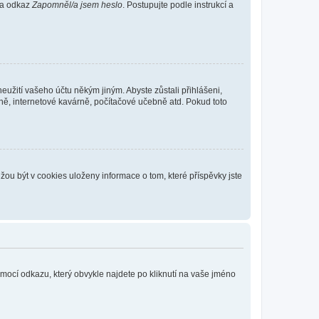
 na odkaz
Zapomněl/a jsem heslo
. Postupujte podle instrukcí a
eužití vašeho účtu někým jiným. Abyste zůstali přihlášeni,
vně, internetové kavárně, počítačové učebně atd. Pokud toto
ou být v cookies uloženy informace o tom, které příspěvky jste
omocí odkazu, který obvykle najdete po kliknutí na vaše jméno