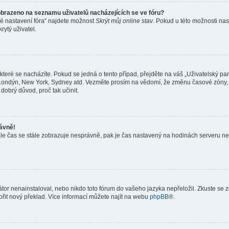
obrazeno na seznamu uživatelů nacházejících se ve fóru?
né nastavení fóra“ najdete možnost
Skrýt můj online stav
. Pokud u této možnosti nas
rytý uživatel.
teré se nacházíte. Pokud se jedná o tento případ, přejděte na váš „Uživatelský pa
a, Londýn, New York, Sydney atd. Vezměte prosím na vědomí, že změnu časové zóny, 
 dobrý důvod, proč tak učinit.
rávně!
ě, ale čas se stále zobrazuje nesprávně, pak je čas nastavený na hodinách serveru 
or nenainstaloval, nebo nikdo toto fórum do vašeho jazyka nepřeložil. Zkuste se ze
ořit nový překlad. Více informací můžete najít na webu
phpBB
®.