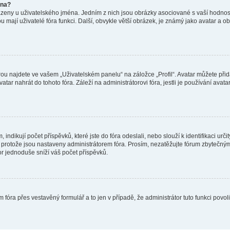
éna?
azeny u uživatelského jména. Jedním z nich jsou obrázky asociované s vaší hodnost
jakou mají uživatelé fóra funkci. Další, obvykle větší obrázek, je známý jako avatar
ou najdete ve vašem „Uživatelském panelu“ na záložce „Profil“. Avatar můžete přida
vatar nahrát do tohoto fóra. Záleží na administrátorovi fóra, jestli je používání ava
ndikují počet příspěvků, které jste do fóra odeslali, nebo slouží k identifikaci urč
protože jsou nastaveny administrátorem fóra. Prosím, nezatěžujte fórum zbytečným 
or jednoduše sníží váš počet příspěvků.
 fóra přes vestavěný formulář a to jen v případě, že administrátor tuto funkci povo