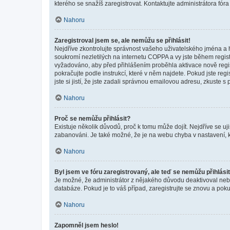
kterého se snažíš zaregistrovat. Kontaktujte administrátora fór
Nahoru
Zaregistroval jsem se, ale nemůžu se přihlásit!
Nejdříve zkontrolujte správnost vašeho uživatelského jména a 
soukromí nezletilých na internetu COPPA a vy jste během registr
vyžadováno, aby před přihlášením proběhla aktivace nově regis
pokračujte podle instrukcí, které v něm najdete. Pokud jste re
jste si jistí, že jste zadali správnou emailovou adresu, zkuste 
Nahoru
Proč se nemůžu přihlásit?
Existuje několik důvodů, proč k tomu může dojít. Nejdříve se ujis
zabanováni. Je také možné, že je na webu chyba v nastavení, k
Nahoru
Byl jsem ve fóru zaregistrovaný, ale teď se nemůžu přihlásit
Je možné, že administrátor z nějakého důvodu deaktivoval nebo 
databáze. Pokud je to váš případ, zaregistrujte se znovu a pokus
Nahoru
Zapomněl jsem heslo!