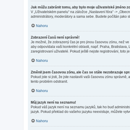
Jak můžu zabránit tomu, aby bylo moje uživatelské jméno z
V „Uživatelském panelu“ na záložce „Nastavení fóra“ -> „Obec
administrátory, moderátory a sama sebe. Budete počítán jako sk
Nahoru
Zobrazení časů není správné!
Je možné, že zobrazený čas je pro jinou časovou zónu, než ve k
aby odpovídala vaší konkrétní oblasti, např. Praha, Bratislav
zaregistrovaní uživatelé. Pokud ještě nejste registrováni, toto je
Nahoru
Změnil jsem časovou zónu, ale čas se stále nezobrazuje sp
Pokud jste si jisti, že jste nastavili vaši časovou zónu správn
tento problém odstranit.
Nahoru
Můj jazyk není na seznamu!
Pokud váš jazyk není na seznamu jazyků, tak ho buď administrát
jazyk. Pokud překlad do vašeho jazyku neexistuje, můžete vytv
Nahoru