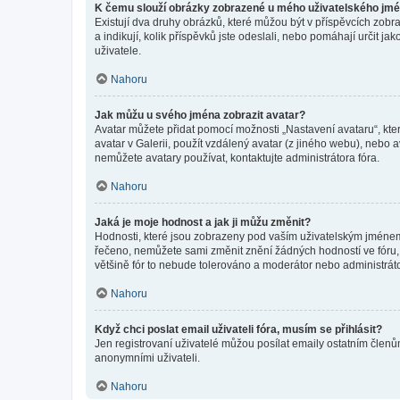
K čemu slouží obrázky zobrazené u mého uživatelského jm
Existují dva druhy obrázků, které můžou být v příspěvcích zobr
a indikují, kolik příspěvků jste odeslali, nebo pomáhají určit 
uživatele.
Nahoru
Jak můžu u svého jména zobrazit avatar?
Avatar můžete přidat pomocí možnosti „Nastavení avataru“, kter
avatar v Galerii, použít vzdálený avatar (z jiného webu), nebo a
nemůžete avatary používat, kontaktujte administrátora fóra.
Nahoru
Jaká je moje hodnost a jak ji můžu změnit?
Hodnosti, které jsou zobrazeny pod vaším uživatelským jménem, i
řečeno, nemůžete sami změnit znění žádných hodností ve fóru, 
většině fór to nebude tolerováno a moderátor nebo administrát
Nahoru
Když chci poslat email uživateli fóra, musím se přihlásit?
Jen registrovaní uživatelé můžou posílat emaily ostatním členům
anonymními uživateli.
Nahoru