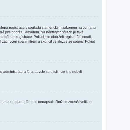
povolena registrace v souladu s americkým zákonem na ochranu
eré jste obdrželi emailem. Na některých fórech je také
 během registrace. Pokud jste obdrželi registrační email,
ail zachycen spam filtrem a skončil ve složce se spamy. Pokud
dministrátora fóra, abyste se ujistili, že jste nebyli
louhou dobu do fóra nic nenapsali, čímž se zmenší velikost