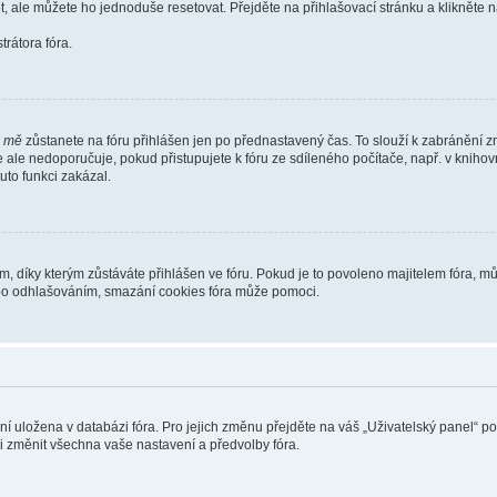
t, ale můžete ho jednoduše resetovat. Přejděte na přihlašovací stránku a klikněte
rátora fóra.
i mě
zůstanete na fóru přihlášen jen po přednastavený čas. To slouží k zabránění zn
se ale nedoporučuje, pokud přistupujete k fóru ze sdíleného počítače, např. v kniho
tuto funkci zakázal.
díky kterým zůstáváte přihlášen ve fóru. Pokud je to povoleno majitelem fóra, můž
nebo odhlašováním, smazání cookies fóra může pomoci.
ení uložena v databázi fóra. Pro jejich změnu přejděte na váš „Uživatelský panel“ p
i změnit všechna vaše nastavení a předvolby fóra.