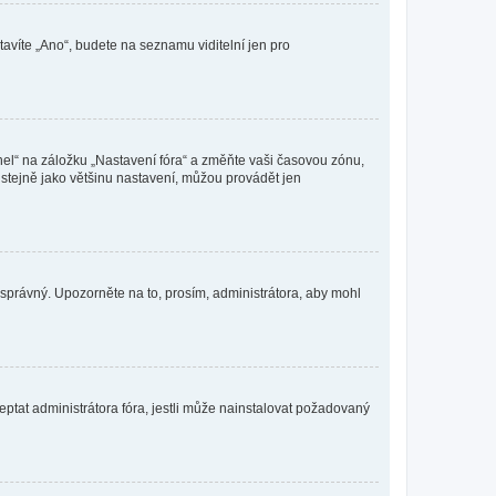
tavíte „Ano“, budete na seznamu viditelní jen pro
nel“ na záložku „Nastavení fóra“ a změňte vaši časovou zónu,
stejně jako většinu nastavení, můžou provádět jen
nesprávný. Upozorněte na to, prosím, administrátora, aby mohl
ptat administrátora fóra, jestli může nainstalovat požadovaný