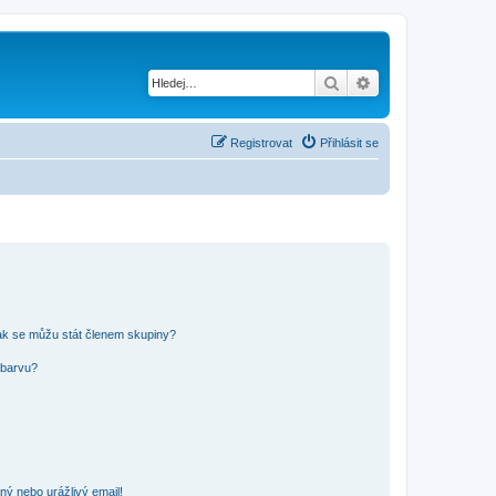
Hledat
Pokročilé hledání
Registrovat
Přihlásit se
ak se můžu stát členem skupiny?
 barvu?
ný nebo urážlivý email!