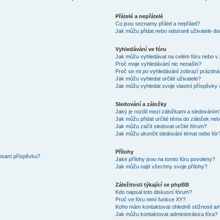
Přátelé a nepřátelé
Co jsou seznamy přátel a nepřátel?
Jak můžu přidat nebo odstranit uživatele d
Vyhledávání ve fóru
Jak můžu vyhledávat na celém fóru nebo v 
Proč moje vyhledávání nic nenašlo?
Proč se mi po vyhledávání zobrazí prázdná
Jak můžu vyhledat určité uživatele?
Jak můžu vyhledat svoje vlastní příspěvky
Sledování a záložky
Jaký je rozdíl mezi záložkami a sledováním
Jak můžu přidat určité téma do záložek neb
Jak můžu začít sledovat určité fórum?
Jak můžu ukončit sledování témat nebo fór
Přílohy
 psaní příspěvku?
Jaké přílohy jsou na tomto fóru povoleny?
Jak můžu najít všechny svoje přílohy?
Záležitosti týkající se phpBB
Kdo napsal toto diskusní fórum?
Proč ve fóru není funkce XY?
Koho mám kontaktovat ohledně stížnosti a/ne
Jak můžu kontaktovat administrátora fóra?