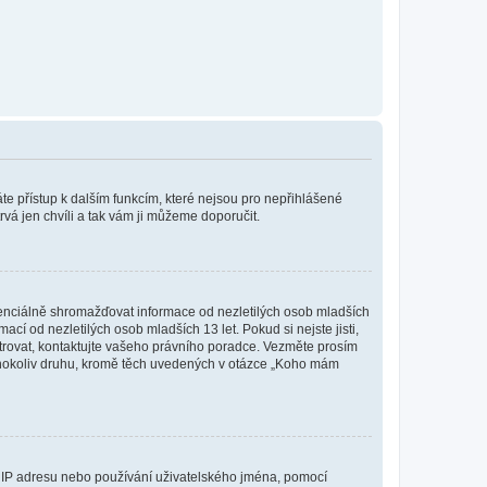
káte přístup k dalším funkcím, které nejsou pro nepřihlášené
rvá jen chvíli a tak vám ji můžeme doporučit.
enciálně shromažďovat informace od nezletilých osob mladších
í od nezletilých osob mladších 13 let. Pokud si nejste jisti,
istrovat, kontaktujte vašeho právního poradce. Vezměte prosím
kéhokoliv druhu, kromě těch uvedených v otázce „Koho mám
ši IP adresu nebo používání uživatelského jména, pomocí