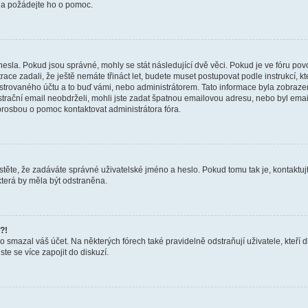
a a požádejte ho o pomoc.
hesla. Pokud jsou správné, mohly se stát následující dvě věci. Pokud je ve fóru 
ace zadali, že ještě nemáte třináct let, budete muset postupovat podle instrukcí, kt
trovaného účtu a to buď vámi, nebo administrátorem. Tato informace byla zobrazena
gistrační email neobdrželi, mohli jste zadat špatnou emailovou adresu, nebo byl em
s prosbou o pomoc kontaktovat administrátora fóra.
těte, že zadáváte správné uživatelské jméno a heslo. Pokud tomu tak je, kontaktujte a
terá by měla být odstraněna.
?!
smazal váš účet. Na některých fórech také pravidelně odstraňují uživatele, kteří d
te se více zapojit do diskuzí.