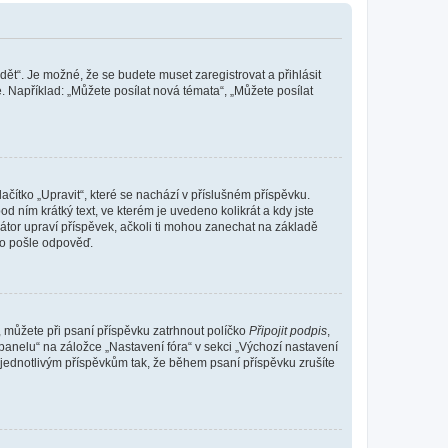
dět“. Je možné, že se budete muset zaregistrovat a přihlásit
 Například: „Můžete posílat nová témata“, „Můžete posílat
čítko „Upravit“, které se nachází v příslušném příspěvku.
 ním krátký text, ve kterém je uvedeno kolikrát a kdy jste
átor upraví příspěvek, ačkoli ti mohou zanechat na základě
do pošle odpověď.
e, můžete při psaní příspěvku zatrhnout políčko
Připojit podpis
,
anelu“ na záložce „Nastavení fóra“ v sekci „Výchozí nastavení
 jednotlivým příspěvkům tak, že během psaní příspěvku zrušíte