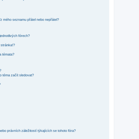
o/z mého seznamu přátel nebo nepřátel?
jednotlivých fórech?
 stránka!?
 a témata?
?
o téma začít sledovat?
?
bo právních záležitostí týkajících se tohoto fóra?