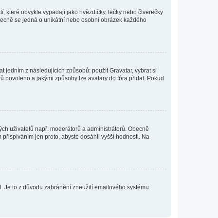
í, které obvykle vypadají jako hvězdičky, tečky nebo čtverečky
 a obecně se jedná o unikátní nebo osobní obrázek každého
t jedním z následujících způsobů: použít Gravatar, vybrat si
tarů povoleno a jakými způsoby lze avatary do fóra přidat. Pokud
itých uživatelů např. moderátorů a administrátorů. Obecně
přispíváním jen proto, abyste dosáhli vyšší hodnosti. Na
lil. Je to z důvodu zabránění zneužití emailového systému