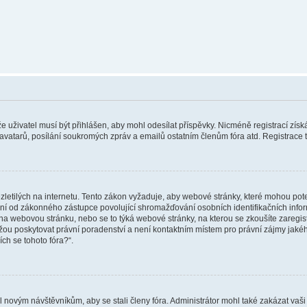
 že uživatel musí být přihlášen, aby mohl odesílat příspěvky. Nicméně registrací zís
 avatarů, posílání soukromých zpráv a emailů ostatním členům fóra atd. Registrace t
etilých na internetu. Tento zákon vyžaduje, aby webové stránky, které mohou pot
ní od zákonného zástupce povolující shromažďování osobních identifikačních informac
vat na webovou stránku, nebo se to týká webové stránky, na kterou se zkoušíte zareg
ůžou poskytovat právní poradenství a není kontaktním místem pro právní zájmy ja
ích se tohoto fóra?“.
il novým návštěvníkům, aby se stali členy fóra. Administrátor mohl také zakázat va