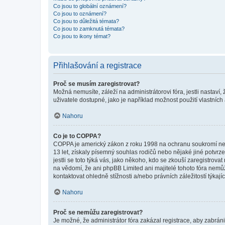
Co jsou to globální oznámení?
Co jsou to oznámení?
Co jsou to důležitá témata?
Co jsou to zamknutá témata?
Co jsou to ikony témat?
Přihlašování a registrace
Proč se musím zaregistrovat?
Možná nemusíte, záleží na administrátorovi fóra, jestli nastaví,
uživatele dostupné, jako je například možnost použití vlastních
Nahoru
Co je to COPPA?
COPPA je americký zákon z roku 1998 na ochranu soukromí nezl
13 let, získaly písemný souhlas rodičů nebo nějaké jiné potvrze
jestli se toto týká vás, jako někoho, kdo se zkouší zaregistro
na vědomí, že ani phpBB Limited ani majitelé tohoto fóra nem
kontaktovat ohledně stížnosti a/nebo právních záležitostí týkajíc
Nahoru
Proč se nemůžu zaregistrovat?
Je možné, že administrátor fóra zakázal registrace, aby zabrán