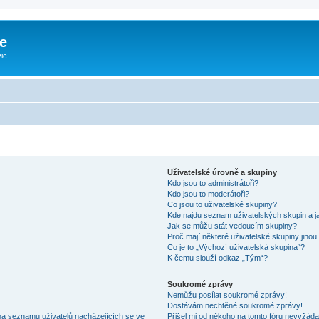
e
ic
Uživatelské úrovně a skupiny
Kdo jsou to administrátoři?
Kdo jsou to moderátoři?
Co jsou to uživatelské skupiny?
Kde najdu seznam uživatelských skupin a j
Jak se můžu stát vedoucím skupiny?
Proč mají některé uživatelské skupiny jinou
Co je to „Výchozí uživatelská skupina“?
K čemu slouží odkaz „Tým“?
Soukromé zprávy
Nemůžu posílat soukromé zprávy!
Dostávám nechtěné soukromé zprávy!
na seznamu uživatelů nacházejících se ve
Přišel mi od někoho na tomto fóru nevyžáda