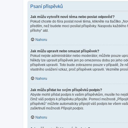
Psaní příspěvků
Jak můžu vytvořit nové téma nebo poslat odpověď?
Pokud chcete do fóra poslat nové téma, klikněte na tlačítko „No
předtím, než budete moci posílat příspěvky. Naspodu každého fó
přílohy“ atd.
Nahoru
Jak můžu upravit nebo smazat příspěvek?
Pokud nejste administrátor nebo moderátor, můžete pouze upravo
Někdy lze upravit příspěvek jen po omezenou dobu po jeho odesl
příspěvek upravili. Toto bude zobrazeno pouze v případě, že n
vlastního uvážení vzkaz, proč příspěvek upravili. Vezměte pr
Nahoru
Jak můžu přidat ke svým příspěvků podpis?
Abyste mohli přidat podpis k vašim příspěvkům, musíte ho nejdří
čímž váš podpis k příspěvku připojíte. Pomocí možnosti „Připo
příspěvků“ můžete automaticky připojit váš podpis ke všem vaš
zaškrtnutí možnosti
Připojit podpis
.
Nahoru