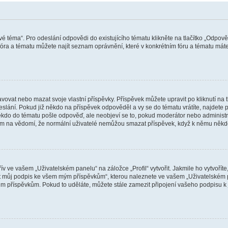
vé téma“. Pro odeslání odpovědi do existujícího tématu klikněte na tlačítko „Odpově
ra a tématu můžete najít seznam oprávnění, které v konkrétním fóru a tématu máte.
vat nebo mazat svoje vlastní příspěvky. Příspěvek můžete upravit po kliknutí na tla
ání. Pokud již někdo na příspěvek odpověděl a vy se do tématu vrátíte, najdete pod
ěkdo do tématu pošle odpověď, ale neobjeví se to, pokud moderátor nebo administr
osím na vědomí, že normální uživatelé nemůžou smazat příspěvek, když k němu něk
v ve vašem „Uživatelském panelu“ na záložce „Profil“ vytvořit. Jakmile ho vytvořít
jit můj podpis ke všem mým příspěvkům“, kterou naleznete ve vašem „Uživatelském p
im příspěvkům. Pokud to uděláte, můžete stále zamezit připojení vašeho podpisu k