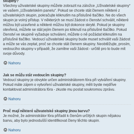
skupiny?
Všechny uživatelské skupiny můžete zobrazit na záložce „Uživatelské skupiny“
ve vašem „Uživatelském panelu“. Pokud se chcete stát členem některé z
uživatelských skupin, pokračujte kliknutím na příslušné tlačítko. Ne do všech
skupin je volný přístup. V některých se musí žádost o členství schválit, některé
můžou být uzavřené a některé můžou být dokonce skryté. Pokud je skupiny
otevřená, můžete se stát jejím členem po kliknutí na příslušné tlačítko. Pokud
členství ve skupině vyžaduje schválení, můžete o ně požádat kliknutím na
příslušné tlačítko. Vedoucí uživatelské skupiny bude muset schválit vaši žádost
a může se vás zeptat, proč se chcete stát členem skupiny. Neobtěžujte, prosím,
vedoucího skupiny v případě, že zamítne vaši žádost - určitě pro to bude mít
svoje důvody.
Nahoru
Jak se můžu stát vedoucím skupiny?
Vedoucí skupiny je obvykle určen administrátorem fóra při vytváření skupiny.
Pokud máte zájem o vytvoření uživatelské skupiny, měli byste nejdříve
kontaktovat administrátora fóra - zkuste mu poslat soukromou zprávu.
Nahoru
Proč mají některé uživatelské skupiny jinou barvu?
Je možné, že administrátor fóra přiřadil k členům určitých skupin nějakou
barvu, aby bylo jednodušší identifikovat členy těchto skupin.
Nahoru