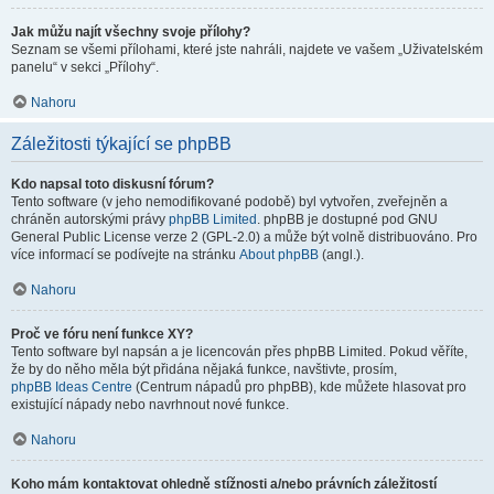
Jak můžu najít všechny svoje přílohy?
Seznam se všemi přílohami, které jste nahráli, najdete ve vašem „Uživatelském
panelu“ v sekci „Přílohy“.
Nahoru
Záležitosti týkající se phpBB
Kdo napsal toto diskusní fórum?
Tento software (v jeho nemodifikované podobě) byl vytvořen, zveřejněn a
chráněn autorskými právy
phpBB Limited
. phpBB je dostupné pod GNU
General Public License verze 2 (GPL-2.0) a může být volně distribuováno. Pro
více informací se podívejte na stránku
About phpBB
(angl.).
Nahoru
Proč ve fóru není funkce XY?
Tento software byl napsán a je licencován přes phpBB Limited. Pokud věříte,
že by do něho měla být přidána nějaká funkce, navštivte, prosím,
phpBB Ideas Centre
(Centrum nápadů pro phpBB), kde můžete hlasovat pro
existující nápady nebo navrhnout nové funkce.
Nahoru
Koho mám kontaktovat ohledně stížnosti a/nebo právních záležitostí