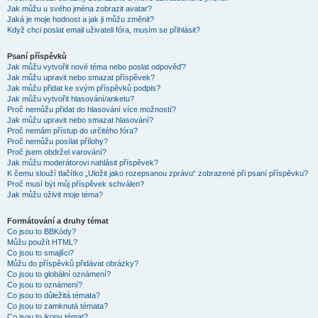
Jak můžu u svého jména zobrazit avatar?
Jaká je moje hodnost a jak ji můžu změnit?
Když chci poslat email uživateli fóra, musím se přihlásit?
Psaní příspěvků
Jak můžu vytvořit nové téma nebo poslat odpověď?
Jak můžu upravit nebo smazat příspěvek?
Jak můžu přidat ke svým příspěvků podpis?
Jak můžu vytvořit hlasování/anketu?
Proč nemůžu přidat do hlasování více možností?
Jak můžu upravit nebo smazat hlasování?
Proč nemám přístup do určitého fóra?
Proč nemůžu posílat přílohy?
Proč jsem obdržel varování?
Jak můžu moderátorovi nahlásit příspěvek?
K čemu slouží tlačítko „Uložit jako rozepsanou zprávu“ zobrazené při psaní příspěvku?
Proč musí být můj příspěvek schválen?
Jak můžu oživit moje téma?
Formátování a druhy témat
Co jsou to BBKódy?
Můžu použít HTML?
Co jsou to smajlíci?
Můžu do příspěvků přidávat obrázky?
Co jsou to globální oznámení?
Co jsou to oznámení?
Co jsou to důležitá témata?
Co jsou to zamknutá témata?
Co jsou to ikony témat?