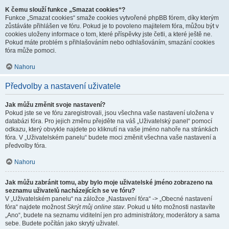
K čemu slouží funkce „Smazat cookies“?
Funkce „Smazat cookies“ smaže cookies vytvořené phpBB fórem, díky kterým
zůstáváte přihlášen ve fóru. Pokud je to povoleno majitelem fóra, můžou být v
cookies uloženy informace o tom, které příspěvky jste četli, a které ještě ne.
Pokud máte problém s přihlašováním nebo odhlašováním, smazání cookies
fóra může pomoci.
Nahoru
Předvolby a nastavení uživatele
Jak můžu změnit svoje nastavení?
Pokud jste se ve fóru zaregistrovali, jsou všechna vaše nastavení uložena v
databázi fóra. Pro jejich změnu přejděte na váš „Uživatelský panel“ pomocí
odkazu, který obvykle najdete po kliknutí na vaše jméno nahoře na stránkách
fóra. V „Uživatelském panelu“ budete moci změnit všechna vaše nastavení a
předvolby fóra.
Nahoru
Jak můžu zabránit tomu, aby bylo moje uživatelské jméno zobrazeno na
seznamu uživatelů nacházejících se ve fóru?
V „Uživatelském panelu“ na záložce „Nastavení fóra“ -> „Obecné nastavení
fóra“ najdete možnost
Skrýt můj online stav
. Pokud u této možnosti nastavíte
„Ano“, budete na seznamu viditelní jen pro administrátory, moderátory a sama
sebe. Budete počítán jako skrytý uživatel.