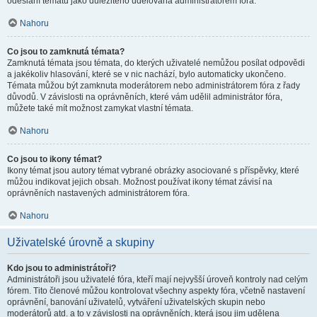
odeslání tématu jako důležitého udělována administrátorem fóra.
Nahoru
Co jsou to zamknutá témata?
Zamknutá témata jsou témata, do kterých uživatelé nemůžou posílat odpovědi
a jakékoliv hlasování, které se v nic nachází, bylo automaticky ukončeno.
Témata můžou být zamknuta moderátorem nebo administrátorem fóra z řady
důvodů. V závislosti na oprávněních, které vám udělil administrátor fóra,
můžete také mít možnost zamykat vlastní témata.
Nahoru
Co jsou to ikony témat?
Ikony témat jsou autory témat vybrané obrázky asociované s příspěvky, které
můžou indikovat jejich obsah. Možnost používat ikony témat závisí na
oprávněních nastavených administrátorem fóra.
Nahoru
Uživatelské úrovně a skupiny
Kdo jsou to administrátoři?
Administrátoři jsou uživatelé fóra, kteří mají nejvyšší úroveň kontroly nad celým
fórem. Tito členové můžou kontrolovat všechny aspekty fóra, včetně nastavení
oprávnění, banování uživatelů, vytváření uživatelských skupin nebo
moderátorů atd. a to v závislosti na oprávněních, která jsou jim udělena