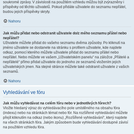
soukromé zprávy. V závislosti na použitém vzhledu můžou být zvýrazněny i
příspěvky od těchto uživatelů. Pokud přidáte uživatele do seznamu nepřátel,
budou jejich příspěvky skryty.
Nahoru
Jak můžu přidat nebo odstranit uživatele do/z mého seznamu přátel nebo
nepřátel?
Uživatele můžete přidat do vašeho seznamu dvěma způsoby. Po kliknutí na
jméno uživatele se dostanete na stránku s profilem uživatele, kde najdete
odkaz, pomocí kterého můžete uživatele přidat do seznamu přátel nebo
nepřátel. Nebo můžete ve vašem „Uživatelském panelu“ na záložce „Přátelé a
nepřátelé“ přímo přidat uživatele do jednoho ze seznamů vložením jejich
uživatelských jmen. Na stejné stránce můžete také odstranit uživatele z vašich
seznamů.
Nahoru
Vyhledávání ve fóru
Jak můžu vyhledávat na celém fóru nebo v jednotlivých fórech?
Vložte hledaný výraz do vyhledávacího pole umístěného na obsahu fóra
(indexu) nebo na stránkách témat nebo fór. Na rozšířené vyhledávání můžete
přejít kliknutím na odkaz (nebo ikonu) „Rozšířené vyhledávání“, který najdete
na všech stránkách fóra. Jakým způsobem bude vyhledávání dostupné závisí
na použitém vzhledu fóra.