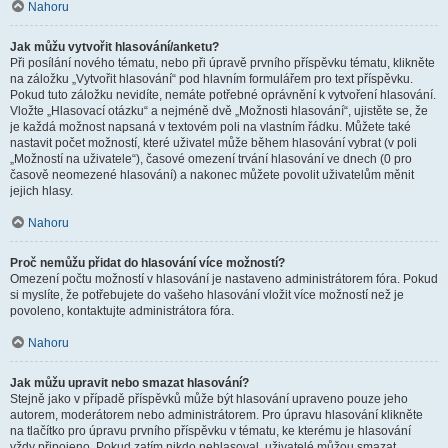
Nahoru
Jak můžu vytvořit hlasování/anketu?
Při posílání nového tématu, nebo při úpravě prvního příspěvku tématu, klikněte
na záložku „Vytvořit hlasování“ pod hlavním formulářem pro text příspěvku.
Pokud tuto záložku nevidíte, nemáte potřebné oprávnění k vytvoření hlasování.
Vložte „Hlasovací otázku“ a nejméně dvě „Možnosti hlasování“, ujistěte se, že
je každá možnost napsaná v textovém poli na vlastním řádku. Můžete také
nastavit počet možností, které uživatel může během hlasování vybrat (v poli
„Možností na uživatele“), časové omezení trvání hlasování ve dnech (0 pro
časově neomezené hlasování) a nakonec můžete povolit uživatelům měnit
jejich hlasy.
Nahoru
Proč nemůžu přidat do hlasování více možností?
Omezení počtu možností v hlasování je nastaveno administrátorem fóra. Pokud
si myslíte, že potřebujete do vašeho hlasování vložit více možností než je
povoleno, kontaktujte administrátora fóra.
Nahoru
Jak můžu upravit nebo smazat hlasování?
Stejně jako v případě příspěvků může být hlasování upraveno pouze jeho
autorem, moderátorem nebo administrátorem. Pro úpravu hlasování klikněte
na tlačítko pro úpravu prvního příspěvku v tématu, ke kterému je hlasování
vždy připojeno. Pokud zatím nikdo nehlasoval, uživatelé můžou smazat