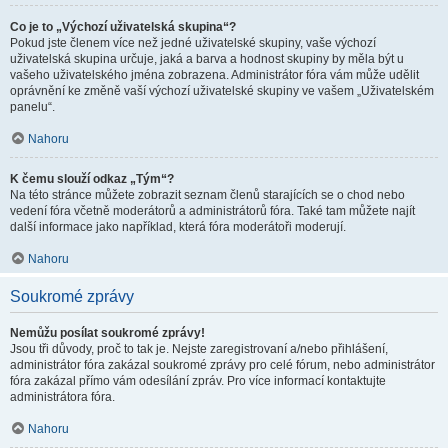
Co je to „Výchozí uživatelská skupina“?
Pokud jste členem více než jedné uživatelské skupiny, vaše výchozí
uživatelská skupina určuje, jaká a barva a hodnost skupiny by měla být u
vašeho uživatelského jména zobrazena. Administrátor fóra vám může udělit
oprávnění ke změně vaší výchozí uživatelské skupiny ve vašem „Uživatelském
panelu“.
Nahoru
K čemu slouží odkaz „Tým“?
Na této stránce můžete zobrazit seznam členů starajících se o chod nebo
vedení fóra včetně moderátorů a administrátorů fóra. Také tam můžete najít
další informace jako například, která fóra moderátoři moderují.
Nahoru
Soukromé zprávy
Nemůžu posílat soukromé zprávy!
Jsou tři důvody, proč to tak je. Nejste zaregistrovaní a/nebo přihlášení,
administrátor fóra zakázal soukromé zprávy pro celé fórum, nebo administrátor
fóra zakázal přímo vám odesílání zpráv. Pro více informací kontaktujte
administrátora fóra.
Nahoru