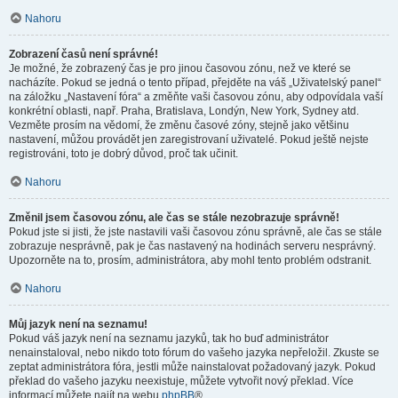
Nahoru
Zobrazení časů není správné!
Je možné, že zobrazený čas je pro jinou časovou zónu, než ve které se
nacházíte. Pokud se jedná o tento případ, přejděte na váš „Uživatelský panel“
na záložku „Nastavení fóra“ a změňte vaši časovou zónu, aby odpovídala vaší
konkrétní oblasti, např. Praha, Bratislava, Londýn, New York, Sydney atd.
Vezměte prosím na vědomí, že změnu časové zóny, stejně jako většinu
nastavení, můžou provádět jen zaregistrovaní uživatelé. Pokud ještě nejste
registrováni, toto je dobrý důvod, proč tak učinit.
Nahoru
Změnil jsem časovou zónu, ale čas se stále nezobrazuje správně!
Pokud jste si jisti, že jste nastavili vaši časovou zónu správně, ale čas se stále
zobrazuje nesprávně, pak je čas nastavený na hodinách serveru nesprávný.
Upozorněte na to, prosím, administrátora, aby mohl tento problém odstranit.
Nahoru
Můj jazyk není na seznamu!
Pokud váš jazyk není na seznamu jazyků, tak ho buď administrátor
nenainstaloval, nebo nikdo toto fórum do vašeho jazyka nepřeložil. Zkuste se
zeptat administrátora fóra, jestli může nainstalovat požadovaný jazyk. Pokud
překlad do vašeho jazyku neexistuje, můžete vytvořit nový překlad. Více
informací můžete najít na webu
phpBB
®.