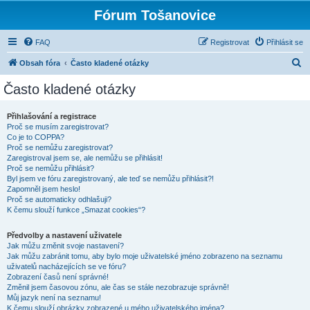
Fórum Tošanovice
FAQ
Registrovat
Přihlásit se
H
Obsah fóra
Často kladené otázky
l
Často kladené otázky
e
d
Přihlašování a registrace
Proč se musím zaregistrovat?
a
Co je to COPPA?
t
Proč se nemůžu zaregistrovat?
Zaregistroval jsem se, ale nemůžu se přihlásit!
Proč se nemůžu přihlásit?
Byl jsem ve fóru zaregistrovaný, ale teď se nemůžu přihlásit?!
Zapomněl jsem heslo!
Proč se automaticky odhlašuji?
K čemu slouží funkce „Smazat cookies“?
Předvolby a nastavení uživatele
Jak můžu změnit svoje nastavení?
Jak můžu zabránit tomu, aby bylo moje uživatelské jméno zobrazeno na seznamu
uživatelů nacházejících se ve fóru?
Zobrazení časů není správné!
Změnil jsem časovou zónu, ale čas se stále nezobrazuje správně!
Můj jazyk není na seznamu!
K čemu slouží obrázky zobrazené u mého uživatelského jména?