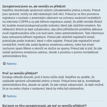
Zaregistroval jsem se, ale nemůžu se přihlásit!
Nejdříve zkontrolujte správnost vašeho uživatelského jména a hesla. Pokud
jsou správné, mohly se stát následující dvě věci. Pokud je ve fóru povolena
registrace v souladu s americkým zákonem na ochranu soukromí nezletilých
na internetu COPPA a vy jste během registrace zadali, že ještě nemáte třináct
let, budete muset postupovat podle instrukcí, které jste obdrželi emailem. Na
některých fórech je také vyžadováno, aby před přihlášením proběhla aktivace
nově registrovaného účtu a to buď vámi, nebo administrátorem. Tato informace
byla zobrazena během registrace. Pokud jste obdrželi registrační email,
pokračujte podle instrukcí, které v něm najdete. Pokud jste registrační email
neobdrželi, mohli jste zadat špatnou emailovou adresu, nebo byl email
zachycen spam filtrem a skončil ve složce se spamy. Pokud jste si jistí, že jste
zadali správnou emailovou adresu, zkuste s prosbou o pomoc kontaktovat
administrátora fóra.
Nahoru
Proč se nemůžu přihlásit?
Existuje několik důvodů, proč k tomu může dojít. Nejdříve se ujistěte, že
zadáváte správné uživatelské jméno a heslo. Pokud tomu tak je, kontaktujte
administrátora fóra, abyste se ujistili, že jste nebyli zabanováni. Je také možné,
že je na webu chyba v nastavení, která by měla být odstraněna.
Nahoru
Byl jsem ve fóru zaregistrovaný, ale teď se nemůžu přihlásit?!