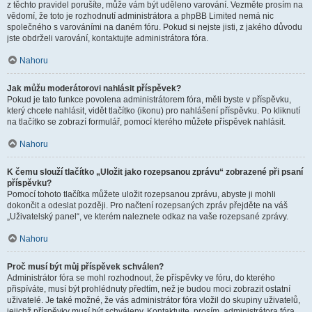
z těchto pravidel porušíte, může vám být uděleno varování. Vezměte prosím na
vědomí, že toto je rozhodnutí administrátora a phpBB Limited nemá nic
společného s varováními na daném fóru. Pokud si nejste jisti, z jakého důvodu
jste obdrželi varování, kontaktujte administrátora fóra.
Nahoru
Jak můžu moderátorovi nahlásit příspěvek?
Pokud je tato funkce povolena administrátorem fóra, měli byste v příspěvku,
který chcete nahlásit, vidět tlačítko (ikonu) pro nahlášení příspěvku. Po kliknutí
na tlačítko se zobrazí formulář, pomocí kterého můžete příspěvek nahlásit.
Nahoru
K čemu slouží tlačítko „Uložit jako rozepsanou zprávu“ zobrazené při psaní
příspěvku?
Pomocí tohoto tlačítka můžete uložit rozepsanou zprávu, abyste ji mohli
dokončit a odeslat později. Pro načtení rozepsaných zpráv přejděte na váš
„Uživatelský panel“, ve kterém naleznete odkaz na vaše rozepsané zprávy.
Nahoru
Proč musí být můj příspěvek schválen?
Administrátor fóra se mohl rozhodnout, že příspěvky ve fóru, do kterého
přispíváte, musí být prohlédnuty předtím, než je budou moci zobrazit ostatní
uživatelé. Je také možné, že vás administrátor fóra vložil do skupiny uživatelů,
jejichž příspěvky musí být schváleny. Kontaktujte, prosím, administrátora fóra