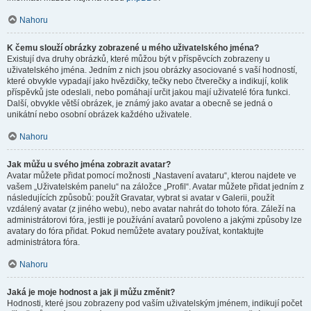
Nahoru
K čemu slouží obrázky zobrazené u mého uživatelského jména?
Existují dva druhy obrázků, které můžou být v příspěvcích zobrazeny u
uživatelského jména. Jedním z nich jsou obrázky asociované s vaší hodností,
které obvykle vypadají jako hvězdičky, tečky nebo čtverečky a indikují, kolik
příspěvků jste odeslali, nebo pomáhají určit jakou mají uživatelé fóra funkci.
Další, obvykle větší obrázek, je známý jako avatar a obecně se jedná o
unikátní nebo osobní obrázek každého uživatele.
Nahoru
Jak můžu u svého jména zobrazit avatar?
Avatar můžete přidat pomocí možnosti „Nastavení avataru“, kterou najdete ve
vašem „Uživatelském panelu“ na záložce „Profil“. Avatar můžete přidat jedním z
následujících způsobů: použít Gravatar, vybrat si avatar v Galerii, použít
vzdálený avatar (z jiného webu), nebo avatar nahrát do tohoto fóra. Záleží na
administrátorovi fóra, jestli je používání avatarů povoleno a jakými způsoby lze
avatary do fóra přidat. Pokud nemůžete avatary používat, kontaktujte
administrátora fóra.
Nahoru
Jaká je moje hodnost a jak ji můžu změnit?
Hodnosti, které jsou zobrazeny pod vaším uživatelským jménem, indikují počet