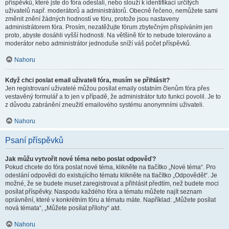
příspěvků, které jste do fóra odeslali, nebo slouží k identifikaci určitých
uživatelů např. moderátorů a administrátorů. Obecně řečeno, nemůžete sami
změnit znění žádných hodností ve fóru, protože jsou nastaveny
administrátorem fóra. Prosím, nezatěžujte fórum zbytečným přispíváním jen
proto, abyste dosáhli vyšší hodnosti. Na většině fór to nebude tolerováno a
moderátor nebo administrátor jednoduše sníží váš počet příspěvků.
Nahoru
Když chci poslat email uživateli fóra, musím se přihlásit?
Jen registrovaní uživatelé můžou posílat emaily ostatním členům fóra přes
vestavěný formulář a to jen v případě, že administrátor tuto funkci povolil. Je to
z důvodu zabránění zneužití emailového systému anonymními uživateli.
Nahoru
Psaní příspěvků
Jak můžu vytvořit nové téma nebo poslat odpověď?
Pokud chcete do fóra poslat nové téma, klikněte na tlačítko „Nové téma“. Pro
odeslání odpovědi do existujícího tématu klikněte na tlačítko „Odpovědět“. Je
možné, že se budete muset zaregistrovat a přihlásit předtím, než budete moci
posílat příspěvky. Naspodu každého fóra a tématu můžete najít seznam
oprávnění, které v konkrétním fóru a tématu máte. Například: „Můžete posílat
nová témata“, „Můžete posílat přílohy“ atd.
Nahoru