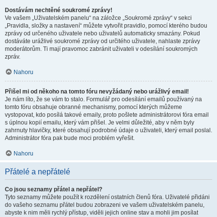
Dostávám nechtěné soukromé zprávy!
Ve vašem „Uživatelském panelu“ na záložce „Soukromé zprávy“ v sekci
„Pravidla, složky a nastavení“ můžete vytvořit pravidlo, pomocí kterého budou
zprávy od určeného uživatele nebo uživatelů automaticky smazány. Pokud
dostáváte urážlivé soukromé zprávy od určitého uživatele, nahlaste zprávy
moderátorům. Ti mají pravomoc zabránit uživateli v odesílání soukromých
zpráv.
Nahoru
Přišel mi od někoho na tomto fóru nevyžádaný nebo urážlivý email!
Je nám líto, že se vám to stalo. Formulář pro odesílání emailů používaný na
tomto fóru obsahuje obranné mechanismy, pomocí kterých můžeme
vystopovat, kdo posílá takové emaily, proto pošlete administrátorovi fóra email
s úplnou kopií emailu, který vám přišel. Je velmi důležité, aby v něm byly
zahrnuty hlavičky, které obsahují podrobné údaje o uživateli, který email poslal.
Administrátor fóra pak bude moci problém vyřešit.
Nahoru
Přátelé a nepřátelé
Co jsou seznamy přátel a nepřátel?
Tyto seznamy můžete použít k rozdělení ostatních členů fóra. Uživatelé přidáni
do vašeho seznamu přátel budou zobrazeni ve vašem uživatelském panelu,
abyste k nim měli rychlý přístup, viděli jejich online stav a mohli jim posílat