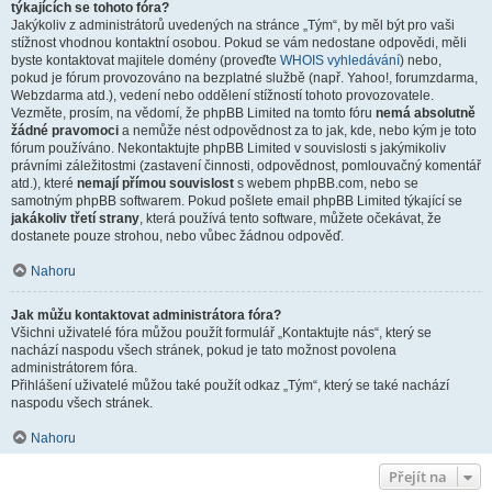
týkajících se tohoto fóra?
Jakýkoliv z administrátorů uvedených na stránce „Tým“, by měl být pro vaši
stížnost vhodnou kontaktní osobou. Pokud se vám nedostane odpovědi, měli
byste kontaktovat majitele domény (proveďte
WHOIS vyhledávání
) nebo,
pokud je fórum provozováno na bezplatné službě (např. Yahoo!, forumzdarma,
Webzdarma atd.), vedení nebo oddělení stížností tohoto provozovatele.
Vezměte, prosím, na vědomí, že phpBB Limited na tomto fóru
nemá absolutně
žádné pravomoci
a nemůže nést odpovědnost za to jak, kde, nebo kým je toto
fórum používáno. Nekontaktujte phpBB Limited v souvislosti s jakýmikoliv
právními záležitostmi (zastavení činnosti, odpovědnost, pomlouvačný komentář
atd.), které
nemají přímou souvislost
s webem phpBB.com, nebo se
samotným phpBB softwarem. Pokud pošlete email phpBB Limited týkající se
jakákoliv třetí strany
, která používá tento software, můžete očekávat, že
dostanete pouze strohou, nebo vůbec žádnou odpověď.
Nahoru
Jak můžu kontaktovat administrátora fóra?
Všichni uživatelé fóra můžou použít formulář „Kontaktujte nás“, který se
nachází naspodu všech stránek, pokud je tato možnost povolena
administrátorem fóra.
Přihlášení uživatelé můžou také použít odkaz „Tým“, který se také nachází
naspodu všech stránek.
Nahoru
Přejít na