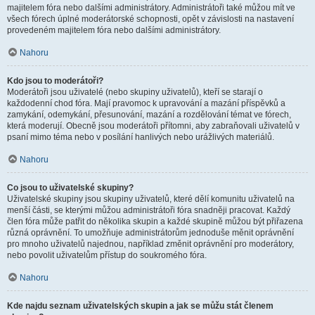
majitelem fóra nebo dalšími administrátory. Administrátoři také můžou mít ve
všech fórech úplné moderátorské schopnosti, opět v závislosti na nastavení
provedeném majitelem fóra nebo dalšími administrátory.
Nahoru
Kdo jsou to moderátoři?
Moderátoři jsou uživatelé (nebo skupiny uživatelů), kteří se starají o
každodenní chod fóra. Mají pravomoc k upravování a mazání příspěvků a
zamykání, odemykání, přesunování, mazání a rozdělování témat ve fórech,
která moderují. Obecně jsou moderátoři přítomni, aby zabraňovali uživatelů v
psaní mimo téma nebo v posílání hanlivých nebo urážlivých materiálů.
Nahoru
Co jsou to uživatelské skupiny?
Uživatelské skupiny jsou skupiny uživatelů, které dělí komunitu uživatelů na
menší části, se kterými můžou administrátoři fóra snadněji pracovat. Každý
člen fóra může patřit do několika skupin a každé skupině můžou být přiřazena
různá oprávnění. To umožňuje administrátorům jednoduše měnit oprávnění
pro mnoho uživatelů najednou, například změnit oprávnění pro moderátory,
nebo povolit uživatelům přístup do soukromého fóra.
Nahoru
Kde najdu seznam uživatelských skupin a jak se můžu stát členem