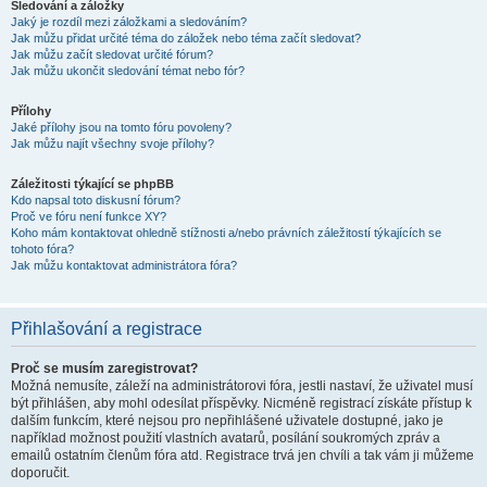
Sledování a záložky
Jaký je rozdíl mezi záložkami a sledováním?
Jak můžu přidat určité téma do záložek nebo téma začít sledovat?
Jak můžu začít sledovat určité fórum?
Jak můžu ukončit sledování témat nebo fór?
Přílohy
Jaké přílohy jsou na tomto fóru povoleny?
Jak můžu najít všechny svoje přílohy?
Záležitosti týkající se phpBB
Kdo napsal toto diskusní fórum?
Proč ve fóru není funkce XY?
Koho mám kontaktovat ohledně stížnosti a/nebo právních záležitostí týkajících se
tohoto fóra?
Jak můžu kontaktovat administrátora fóra?
Přihlašování a registrace
Proč se musím zaregistrovat?
Možná nemusíte, záleží na administrátorovi fóra, jestli nastaví, že uživatel musí
být přihlášen, aby mohl odesílat příspěvky. Nicméně registrací získáte přístup k
dalším funkcím, které nejsou pro nepřihlášené uživatele dostupné, jako je
například možnost použití vlastních avatarů, posílání soukromých zpráv a
emailů ostatním členům fóra atd. Registrace trvá jen chvíli a tak vám ji můžeme
doporučit.