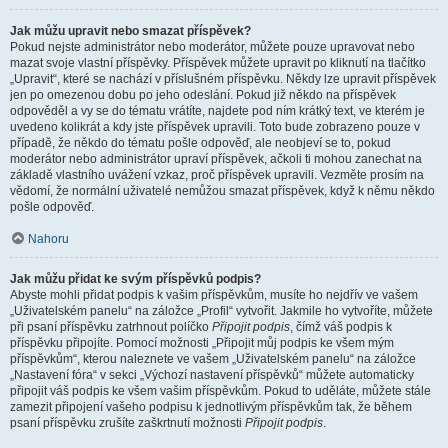
Jak můžu upravit nebo smazat příspěvek?
Pokud nejste administrátor nebo moderátor, můžete pouze upravovat nebo
mazat svoje vlastní příspěvky. Příspěvek můžete upravit po kliknutí na tlačítko
„Upravit“, které se nachází v příslušném příspěvku. Někdy lze upravit příspěvek
jen po omezenou dobu po jeho odeslání. Pokud již někdo na příspěvek
odpověděl a vy se do tématu vrátíte, najdete pod ním krátký text, ve kterém je
uvedeno kolikrát a kdy jste příspěvek upravili. Toto bude zobrazeno pouze v
případě, že někdo do tématu pošle odpověď, ale neobjeví se to, pokud
moderátor nebo administrátor upraví příspěvek, ačkoli ti mohou zanechat na
základě vlastního uvážení vzkaz, proč příspěvek upravili. Vezměte prosím na
vědomí, že normální uživatelé nemůžou smazat příspěvek, když k němu někdo
pošle odpověď.
Nahoru
Jak můžu přidat ke svým příspěvků podpis?
Abyste mohli přidat podpis k vašim příspěvkům, musíte ho nejdřív ve vašem
„Uživatelském panelu“ na záložce „Profil“ vytvořit. Jakmile ho vytvoříte, můžete
při psaní příspěvku zatrhnout políčko
Připojit podpis
, čímž váš podpis k
příspěvku připojíte. Pomocí možnosti „Připojit můj podpis ke všem mým
příspěvkům“, kterou naleznete ve vašem „Uživatelském panelu“ na záložce
„Nastavení fóra“ v sekci „Výchozí nastavení příspěvků“ můžete automaticky
připojit váš podpis ke všem vašim příspěvkům. Pokud to uděláte, můžete stále
zamezit připojení vašeho podpisu k jednotlivým příspěvkům tak, že během
psaní příspěvku zrušíte zaškrtnutí možnosti
Připojit podpis
.