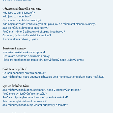
Uživatelské úrovně a skupiny
Kdo jsou to administrátoři?
Kdo jsou to moderátoři?
Co jsou to uživatelské skupiny?
Kde najdu seznam uživatelských skupin a jak se můžu stát členem skupiny?
Jak se můžu stát vedoucím skupiny?
Proč mají některé uživatelské skupiny jinou barvu?
Co je to „Výchozí uživatelská skupina“?
K čemu slouží odkaz „Tým“?
Soukromé zprávy
Nemůžu posílat soukromé zprávy!
Dostávám nechtěné soukromé zprávy!
Přišel mi od někoho na tomto fóru nevyžádaný nebo urážlivý email!
Přátelé a nepřátelé
Co jsou seznamy přátel a nepřátel?
Jak můžu přidat nebo odstranit uživatele do/z mého seznamu přátel nebo nepřátel?
Vyhledávání ve fóru
Jak můžu vyhledávat na celém fóru nebo v jednotlivých fórech?
Proč moje vyhledávání nic nenašlo?
Proč se mi po vyhledávání zobrazí prázdná stránka!?
Jak můžu vyhledat určité uživatele?
Jak můžu vyhledat svoje vlastní příspěvky a témata?