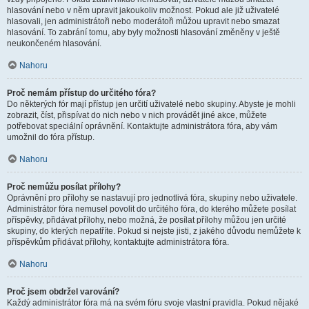
hlasování nebo v něm upravit jakoukoliv možnost. Pokud ale již uživatelé
hlasovali, jen administrátoři nebo moderátoři můžou upravit nebo smazat
hlasování. To zabrání tomu, aby byly možnosti hlasování změněny v ještě
neukončeném hlasování.
Nahoru
Proč nemám přístup do určitého fóra?
Do některých fór mají přístup jen určití uživatelé nebo skupiny. Abyste je mohli
zobrazit, číst, přispívat do nich nebo v nich provádět jiné akce, můžete
potřebovat speciální oprávnění. Kontaktujte administrátora fóra, aby vám
umožnil do fóra přístup.
Nahoru
Proč nemůžu posílat přílohy?
Oprávnění pro přílohy se nastavují pro jednotlivá fóra, skupiny nebo uživatele.
Administrátor fóra nemusel povolit do určitého fóra, do kterého můžete posílat
příspěvky, přidávat přílohy, nebo možná, že posílat přílohy můžou jen určité
skupiny, do kterých nepatříte. Pokud si nejste jisti, z jakého důvodu nemůžete k
příspěvkům přidávat přílohy, kontaktujte administrátora fóra.
Nahoru
Proč jsem obdržel varování?
Každý administrátor fóra má na svém fóru svoje vlastní pravidla. Pokud nějaké