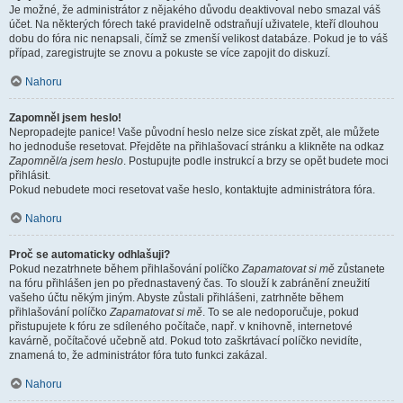
Je možné, že administrátor z nějakého důvodu deaktivoval nebo smazal váš
účet. Na některých fórech také pravidelně odstraňují uživatele, kteří dlouhou
dobu do fóra nic nenapsali, čímž se zmenší velikost databáze. Pokud je to váš
případ, zaregistrujte se znovu a pokuste se více zapojit do diskuzí.
Nahoru
Zapomněl jsem heslo!
Nepropadejte panice! Vaše původní heslo nelze sice získat zpět, ale můžete
ho jednoduše resetovat. Přejděte na přihlašovací stránku a klikněte na odkaz
Zapomněl/a jsem heslo
. Postupujte podle instrukcí a brzy se opět budete moci
přihlásit.
Pokud nebudete moci resetovat vaše heslo, kontaktujte administrátora fóra.
Nahoru
Proč se automaticky odhlašuji?
Pokud nezatrhnete během přihlašování políčko
Zapamatovat si mě
zůstanete
na fóru přihlášen jen po přednastavený čas. To slouží k zabránění zneužití
vašeho účtu někým jiným. Abyste zůstali přihlášeni, zatrhněte během
přihlašování políčko
Zapamatovat si mě
. To se ale nedoporučuje, pokud
přistupujete k fóru ze sdíleného počítače, např. v knihovně, internetové
kavárně, počítačové učebně atd. Pokud toto zaškrtávací políčko nevidíte,
znamená to, že administrátor fóra tuto funkci zakázal.
Nahoru