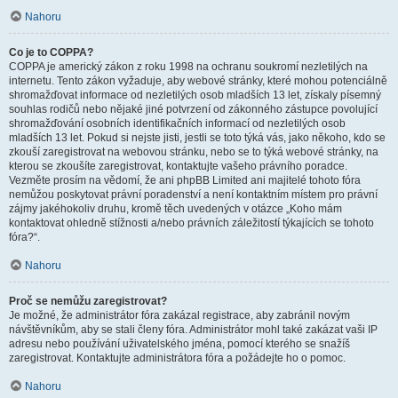
Nahoru
Co je to COPPA?
COPPA je americký zákon z roku 1998 na ochranu soukromí nezletilých na
internetu. Tento zákon vyžaduje, aby webové stránky, které mohou potenciálně
shromažďovat informace od nezletilých osob mladších 13 let, získaly písemný
souhlas rodičů nebo nějaké jiné potvrzení od zákonného zástupce povolující
shromažďování osobních identifikačních informací od nezletilých osob
mladších 13 let. Pokud si nejste jisti, jestli se toto týká vás, jako někoho, kdo se
zkouší zaregistrovat na webovou stránku, nebo se to týká webové stránky, na
kterou se zkoušíte zaregistrovat, kontaktujte vašeho právního poradce.
Vezměte prosím na vědomí, že ani phpBB Limited ani majitelé tohoto fóra
nemůžou poskytovat právní poradenství a není kontaktním místem pro právní
zájmy jakéhokoliv druhu, kromě těch uvedených v otázce „Koho mám
kontaktovat ohledně stížnosti a/nebo právních záležitostí týkajících se tohoto
fóra?“.
Nahoru
Proč se nemůžu zaregistrovat?
Je možné, že administrátor fóra zakázal registrace, aby zabránil novým
návštěvníkům, aby se stali členy fóra. Administrátor mohl také zakázat vaši IP
adresu nebo používání uživatelského jména, pomocí kterého se snažíš
zaregistrovat. Kontaktujte administrátora fóra a požádejte ho o pomoc.
Nahoru