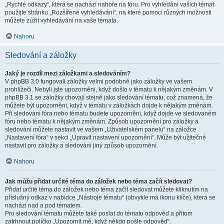
„Rychlé odkazy“, která se nachází nahoře na fóru. Pro vyhledání vašich témat
použijte stránku „Rozšířené vyhledávání“, na které pomocí různých možnosti
můžete zúžit vyhledávání na vaše témata.
Nahoru
Sledování a záložky
Jaký je rozdíl mezi záložkami a sledováním?
V phpBB 3.0 fungovali záložky velmi podobně jako záložky ve vašem
prohlížeči. Nebyli jste upozorněni, když došlo v tématu k nějakým změnám. V
phpBB 3.1 se záložky chovají stejně jako sledování tématu, což znamená, že
můžete být upozorněni, když v tématu v záložkách dojde k nějakým změnám.
Při sledování fóra nebo tématu budete upozorněni, když dojde ve sledovaném
fóru nebo tématu k nějakým změnám. Způsob upozornění pro záložky a
sledování můžete nastavit ve vašem „Uživatelském panelu“ na záložce
„Nastavení fóra“ v sekci „Upravit nastavení upozornění“. Může být užitečné
nastavit pro záložky a sledování jiný způsob upozornění.
Nahoru
Jak můžu přidat určité téma do záložek nebo téma začít sledovat?
Přidat určité téma do záložek nebo téma začít sledovat můžete kliknutím na
příslušný odkaz v nabídce „Nástroje tématu“ (obvykle má ikonu klíče), která se
nachází nad a pod tématem.
Pro sledování tématu můžete také poslat do tématu odpověď a přitom
zatrhnout políčko „Upozornit mě, když někdo pošle odpověď“.