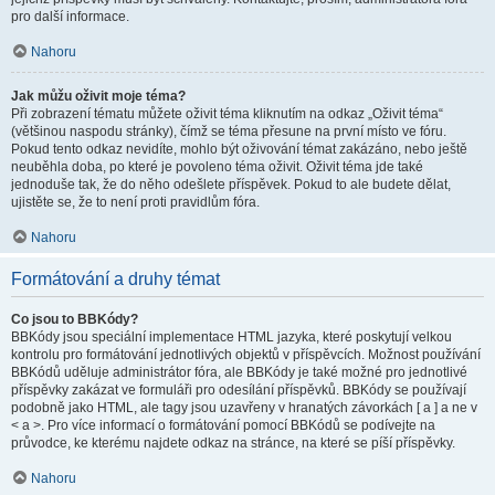
pro další informace.
Nahoru
Jak můžu oživit moje téma?
Při zobrazení tématu můžete oživit téma kliknutím na odkaz „Oživit téma“
(většinou naspodu stránky), čímž se téma přesune na první místo ve fóru.
Pokud tento odkaz nevidíte, mohlo být oživování témat zakázáno, nebo ještě
neuběhla doba, po které je povoleno téma oživit. Oživit téma jde také
jednoduše tak, že do něho odešlete příspěvek. Pokud to ale budete dělat,
ujistěte se, že to není proti pravidlům fóra.
Nahoru
Formátování a druhy témat
Co jsou to BBKódy?
BBKódy jsou speciální implementace HTML jazyka, které poskytují velkou
kontrolu pro formátování jednotlivých objektů v příspěvcích. Možnost používání
BBKódů uděluje administrátor fóra, ale BBKódy je také možné pro jednotlivé
příspěvky zakázat ve formuláři pro odesílání příspěvků. BBKódy se používají
podobně jako HTML, ale tagy jsou uzavřeny v hranatých závorkách [ a ] a ne v
< a >. Pro více informací o formátování pomocí BBKódů se podívejte na
průvodce, ke kterému najdete odkaz na stránce, na které se píší příspěvky.
Nahoru