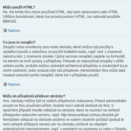
Můžu použít HTML?
Ne. Na tomto fóru nelze používat HTML, aby bylo zpracováno jako HTML.
Většinu formátování, které lze provést pomocí HTML, lze nahradit použitím
BBKódů.
Nahoru
Co jsou to smajlíci?
Smajlíci nebo emotikony jsou malé obrázky, které můžou být použity k
vyjádření pocitů a vytvořeny za použití krátkého kódu, např. kód :) znamená
radost a kód :( znamená smutek. Úplný seznam smajlíků najdete na formuláři,
na kterém se tvoří zprávy a příspěvky. Pokuste se nepoužívat smajlíky v příliš
velkém počtu, protože můžou způsobit nečitelnost příspěvku a moderátoři by je
mohli odstranit, nebo smazat celý váš příspěvek. Administrátor fóra může také
nastavit omezení počtu smajlíků, které lze v příspěvku použít.
Nahoru
Můžu do příspěvků přidávat obrázky?
Ano, obrázky můžou být ve vašich příspěvcích zobrazeny. Pokud administrátor
povolil ve fóru používání příloh, budete moci nahrát obrázek do fóra. V
opačném případě musíte odkázat na obrázek, který se nachází na veřejně
přístupném webovém serveru, např. http://www.priklad.cz/muj-obrazek.gif.
Nemůžete odkázat na obrázek uložený ve vašem vlastním počítači (pokud to
není veřejně přístupný server) ani na obrázky uložené za nějakým
autentizačním mechanizmem, např. v emailech na seznamu.cz nebo v Gmailu,